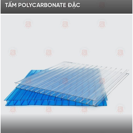
TẤM POLYCARBONATE ĐẶC
Độ dày từ 1.2 - 16mm
Màu sắc: trắng trong, xanh hồ,
nâu trà, xám khói, trắng đục
XEM SẢN PHẨM