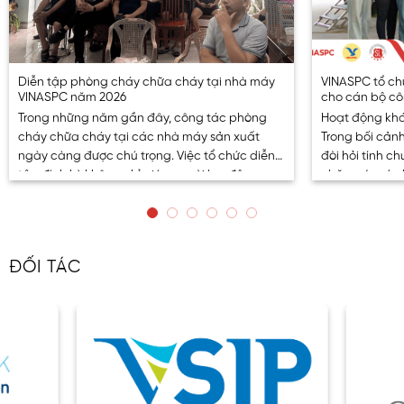
Diễn tập phòng cháy chữa cháy tại nhà máy
VINASPC tổ ch
VINASPC năm 2026
cho cán bộ cô
Trong những năm gần đây, công tác phòng
Hoạt động khá
cháy chữa cháy tại các nhà máy sản xuất
Trong bối cản
ngày càng được chú trọng. Việc tổ chức diễn
đòi hỏi tính c
tập định kỳ không chỉ giúp người lao động
chăm sóc sức 
nâng cao kỹ năng xử lý tình huống mà còn
viên đóng vai 
góp phần xây dựng môi trường làm việc an
triển bền vững 
toàn,. . .
ĐỐI TÁC