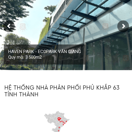
HAVEN PARK - ECOPARK VĂN GIANG
Quy mô: 3.500m2
HỆ THỐNG NHÀ PHÂN PHỐI PHỦ KHẮP 63
TỈNH THÀNH