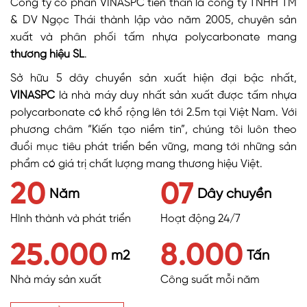
Công ty cổ phần VINASPC tiền thân là công ty TNHH TM
& DV Ngọc Thái thành lập vào năm 2005, chuyên sản
xuất và phân phối tấm nhựa polycarbonate mang
thương hiệu SL
.
Sở hữu 5 dây chuyền sản xuất hiện đại bậc nhất,
VINASPC
là nhà máy duy nhất sản xuất được tấm nhựa
polycarbonate có khổ rộng lên tới 2.5m tại Việt Nam. Với
phương châm “Kiến tạo niềm tin”, chúng tôi luôn theo
đuổi mục tiêu phát triển bền vững, mang tới những sản
phẩm có giá trị chất lượng mang thương hiệu Việt.
20
07
Năm
Dây chuyền
Hình thành và phát triển
Hoạt động 24/7
25.000
8.000
m2
Tấn
Nhà máy sản xuất
Công suất mỗi năm