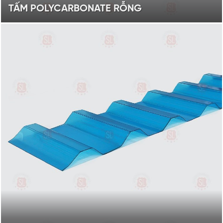
TẤM POLYCARBONATE RỖNG
Độ dày từ 4 - 10mm
Màu sắc: trắng trong, xanh hồ,
nâu trà, xám khói, trắng đục
XEM SẢN PHẨM