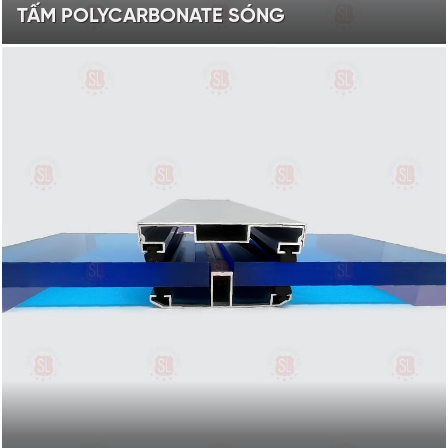
TẤM POLYCARBONATE SÓNG
Biên dạng từ 5 - 11 sóng
Màu sắc: trắng trong, xanh hồ
XEM SẢN PHẨM