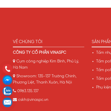
VỀ CHÚNG TÔI
SẢN PHẨ
CÔNG TY CỔ PHẦN VINASPC
Tấm nhự
Cụm công nghiệp Kim Bình, Phủ Lý,
Tấm pol
Hà Nam
Tấm pol
Showroom: 135-137 Trường Chinh,
Tấm pol
Phương Liệt, Thanh Xuân, Hà Nội
Phụ kiện
0983.135.137
cskh@vinaspc.vn