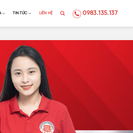
0983.135.137
A
TIN TỨC
LIÊN HỆ