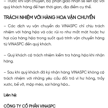
– Trước khi vận chuyển, bộ phận giao nhận sẽ liên lạc với
quý khách hàng để hẹn thời gian, địa điểm cụ thể.
TRÁCH NHIỆM VỚI HÀNG HÓA VẬN CHUYỂN
– Các dịch vụ vận chuyển do VINASPC chỉ chịu trách
nhiệm với hàng hóa và các rủi ro như mất mát hoặc hư
hại của hàng hóa trong suốt quá trình vận chuyển hàng
từ VINASPC đến quý khách.
– Quý khách có trách nhiệm kiểm tra hàng hóa khi nhận
hàng.
– Sau khi quý khách đã ký nhận hàng VINASPC không có
trách nhiệm với những yêu cầu đổi trả vì hư hỏng, trầy
xước, bể vỡ, móp méo, sai hàng hóa…
Liên hệ:
CÔNG TY CỔ PHẦN VINASPC