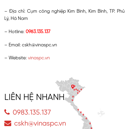
– Địa chỉ: Cụm công nghiệp Kim Bình, Kim Bình, TP. Phủ
Lý, Hà Nam
– Hotline:
0983.135.137
– Email:
cskh@vinaspc.vn
– Website:
vinaspc.vn
LIÊN HỆ NHANH
0983.135.137
cskh@vinaspc.vn