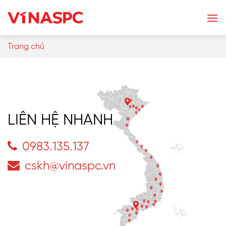
Skip
to
content
Trang chủ
LIÊN HỆ NHANH
0983.135.137
cskh@vinaspc.vn