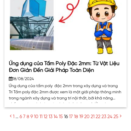
Ứng dụng của Tấm Poly Đặc 2mm: Từ Vật Liệu
Đơn Giản Đến Giải Pháp Toàn Diện
18/08/2024
Ứng dụng của tấm poly đặc 2mm trong xây dựng và trang
Trí Tấm poly đặc 2mm được xem là một giải pháp thông minh
trong ngành xây dựng và trang trí nội thất, bởi khả năng
chống nước, cách âm và cách nhiệt hiệu quả. Ứng dụng
trong xây dựng Làm miếng lót sàn:. . .
1
…
6
7
8
9
10
11
12
13
14
15
16
17
18
19
20
21
22
23
24
25