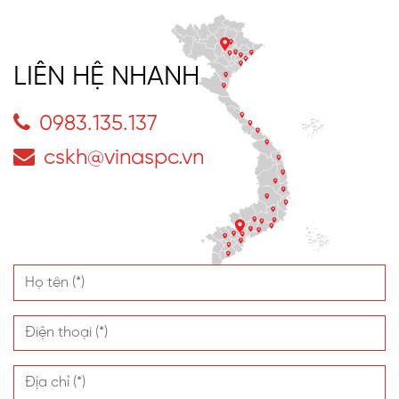
LIÊN HỆ NHANH
0983.135.137
cskh@vinaspc.vn