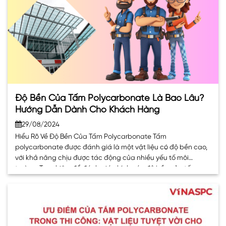
Độ Bền Của Tấm Polycarbonate Là Bao Lâu?
Hướng Dẫn Dành Cho Khách Hàng
29/08/2024
Hiểu Rõ Về Độ Bền Của Tấm Polycarbonate Tấm
polycarbonate được đánh giá là một vật liệu có độ bền cao,
với khả năng chịu được tác động của nhiều yếu tố môi
trường. Tuy nhiên, để đánh giá chính xác độ bền của tấm
polycarbonate, cần phân tích dựa trên các yếu tố sau:. . .