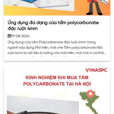
Ứng dụng đa dạng của tấm polycarbonate
đặc ruột 4mm
19/08/2024
Ứng dụng của tấm Polycarbonate đặc ruột 4mm trong
ngành xây dựng Mái hiên, mái che Tấm polycarbonate đặc
ruột 4mm là vật liệu lý tưởng cho mái hiên, mái che vì có khả
năng chịu lực tốt, chống va đập, chống tia UV, bảo vệ người
và tài sản khỏi nắng mưa. >>Mái che. . .