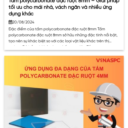
Tấm polycarbonate đặc ruột 8mm – Giải pháp
tối ưu cho mái nhà, vách ngăn và nhiều ứng
dụng khác
20/08/2024
Đặc điểm của tấm polycarbonate đặc ruột 8mm Tấm
polycarbonate đặc ruột 8mm sở hữu những đặc tính nổi bật,
tạo nên sự khác biệt so với các loại vật liệu khác trên thị
trường. Độ bền và khả năng chống va đập Tấm
polycarbonate đặc ruột 8mm được làm từ hạt nhựa nguyên
sinh. . .