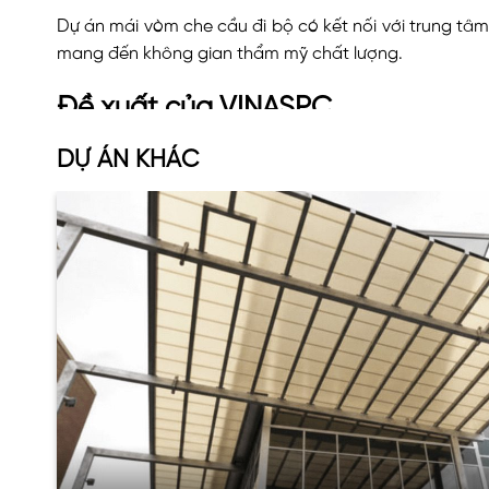
Dự án mái vòm che cầu đi bộ có kết nối với trung t
mang đến không gian thẩm mỹ chất lượng.
Đề xuất của VINASPC
Sau quá trình tìm hiểu về quy mô và yêu cầu từ phía
DỰ ÁN KHÁC
Tấm nhựa SL Polycarbonate rỗng ruột mang đến giải
chuyển thoáng mát cho người dân.