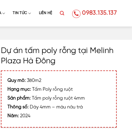
0983.135.137
A
TIN TỨC
LIÊN HỆ
Dự án tấm poly rỗng tại Melinh
Plaza Hà Đông
Quy mô:
380m2
Hạng mục:
Tấm Poly rỗng ruột
Sản phẩm:
Tấm poly rỗng ruột 4mm
Thông số:
Dày 4mm – màu nâu trà
Năm:
2024