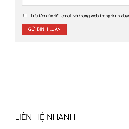
Sản
Lưu tên của tôi, email, và trang web trong trình duyệ
Mái vòm che cầu đi bộ kết nối với trung tâm thương 
thẩm mỹ cho khu mua sắm.
Hơn nữa tấm nhựa rỗng ruột có trọng lượng nhẹ hơn 
poly dạng rỗng có mức giá vừa phải, phù hợp với ngâ
Đánh giá của khách hàng về sản
Mái vòm che SL rỗng ruột màu nâu trà được hoàn thiệ
dùng.
Mặc dù đây là lần thứ 2 mua hàng tại VINASPC nhưng
trường. Mái che dạng rỗng ruột không hấp thụ nhiệt v
thêm nét đẹp tinh tế mềm mại cho khuôn viện trung 
LIÊN HỆ NHANH
Hơn nữa, Khách hàng cũng rất hài lòng khi VINASPC 
bên phía Công ty.