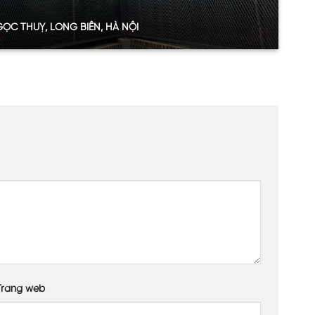
ỌC THUỴ, LONG BIÊN, HÀ NỘI
t
t 8mm
 trà
Trang web