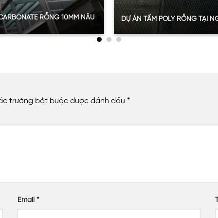
OLYCARBONATE RỖNG 10MM NÂU
DỰ ÁN TẤM POLY RỖNG TẠI NG
Quy mô:
201m2
00m2 tại Hoàn Kiếm
Hạng mục:
Tấm Poly rỗng ruộ
Sản phẩm:
Tấm poly rỗng ruộ
Thông số:
Dày 8mm – màu nâu
Năm:
2024
ác trường bắt buộc được đánh dấu
*
XEM THÊM
ời
Email
*