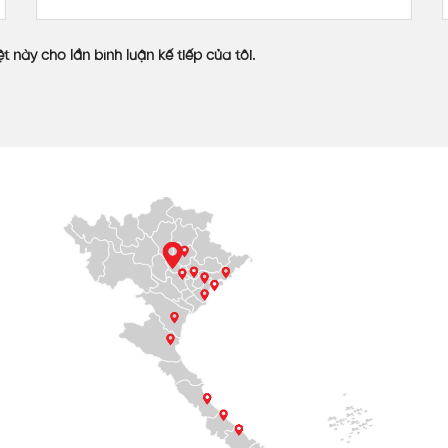
 phẩm
tấm poly rỗng 4mm
màu nâu trà được sử dụng cho dự
t này cho lần bình luận kế tiếp của tôi.
mại Melinh Plaza Hà Đông, việc sử dụng màu nâu trà mang đế
so với tấm nhựa dạng đặc, giúp chủ đầu tư dễ dàng vận chu
n sách mà khách hàng đã đưa ra, giúp khách hàng tiết kiệm c
 phẩm
n trước dự kiến, tạo lối đi thoáng mát từ tầng trên của Me
 khách hàng vẫn rất bất ngờ trước chất lượng của tấm nhựa 
à có khả năng cách âm rất tốt, tạo cảm giác thoải mái cho n
tâm thương mại.
luôn có những chính sách chăm sóc khách hàng tốt, đặc biệ