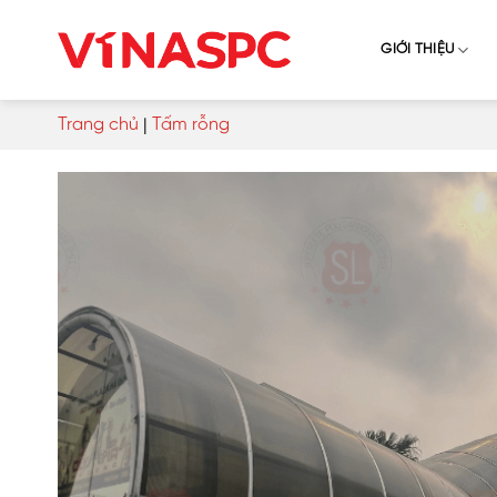
Skip
to
GIỚI THIỆU
content
Trang chủ
|
Tấm rỗng