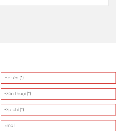
 án
n không gian tổng thể hài hòa, giúp tăng thêm tính
yển và lắp đặt lên vòm mái che cầu đi bộ. Tấm nhựa
hi phí.
linh Plaza Hà Đông xuống với khu vực sảnh cho người
poly SL màu nâu trà với các sản phẩm khác trên thị
gười dùng khi đi bộ trên cầu. Màu nâu trà cũng điểm
t với các khách hàng quen, đã từng mua sản phẩm SL