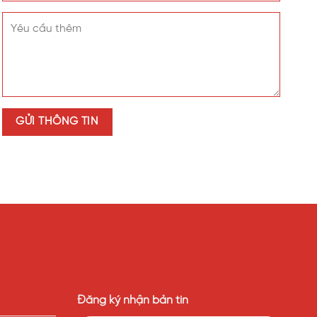
rong
:
siêu bền – an toàn – thẩm mỹ – lấy sáng tối ưu
ng mại trên cả nước.
Đăng ký nhận bản tin