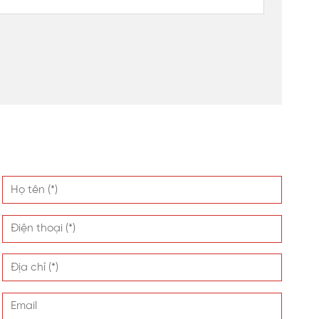
Kính cường lực
Rất tốt
Trung bình
Kém khi vỡ
Trung bình
10–15 năm
Nặng
Cao