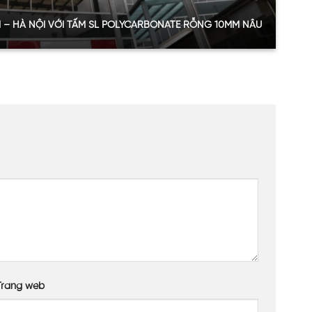
ấp.
ẾM – HÀ NỘI VỚI TẤM SL POLYCARBONATE RỖNG 10MM NÂU
 dự án biệt thự 100m2 tại Hoàn Kiếm
n
arbonate rỗng ruột
ly)
Bronze)
ân thượng, không gian ngoài trời
m – Hà Nội
Trang web