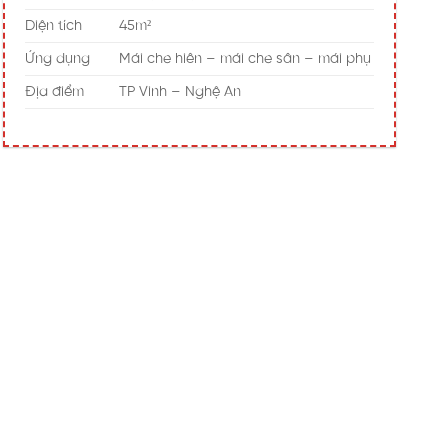
Diện tích
45m²
Ứng dụng
Mái che hiên – mái che sân – mái phụ
Địa điểm
TP Vinh – Nghệ An