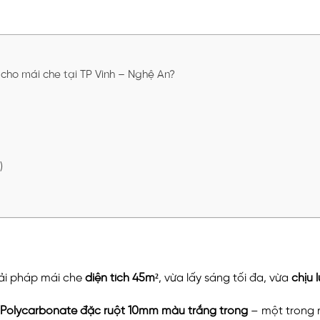
cho mái che tại TP Vinh – Nghệ An?
)
ải pháp mái che
diện tích 45m²
, vừa lấy sáng tối đa, vừa
chịu 
 Polycarbonate đặc ruột 10mm màu trắng trong
– một trong