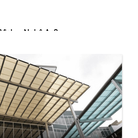
 Vinh – Nghệ An?
 ban ngày.