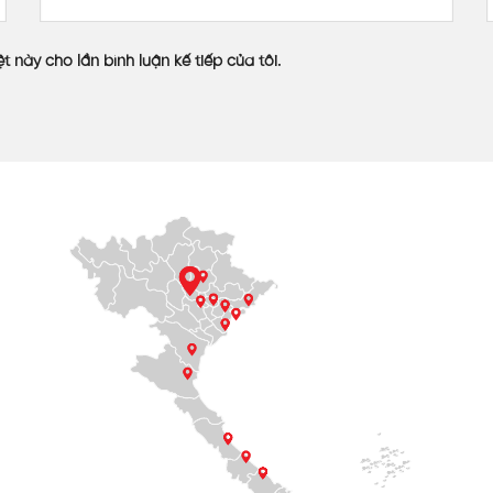
onate 10mm
Mái tôn
)
Không
t này cho lần bình luận kế tiếp của tôi.
Trung bình
ỡ vụn)
Trung bình
Kém
5–7 năm
Trung bình
n đại
Thấp
 lực tốt hơn nhiều.
ng gây nóng rát.