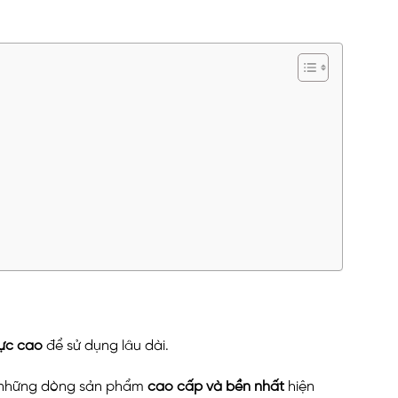
lực cao
để sử dụng lâu dài.
 những dòng sản phẩm
cao cấp và bền nhất
hiện