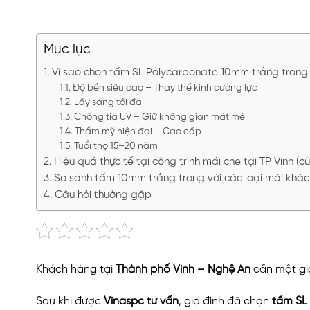
Mục lục
Vì sao chọn tấm SL Polycarbonate 10mm trắng trong 
Độ bền siêu cao – Thay thế kính cường lực
Lấy sáng tối đa
Chống tia UV – Giữ không gian mát mẻ
Thẩm mỹ hiện đại – Cao cấp
Tuổi thọ 15–20 năm
Hiệu quả thực tế tại công trình mái che tại TP Vinh (cũ
So sánh tấm 10mm trắng trong với các loại mái khác
Câu hỏi thường gặp
Khách hàng tại
Thành phố Vinh – Nghệ An
cần một gi
Sau khi được
Vinaspc tư vấn
, gia đình đã chọn
tấm SL