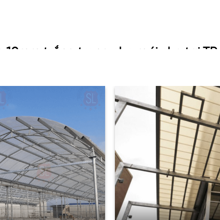
 10mm trắng trong cho mái che tại TP
kính, không vỡ vụn khi va đập, đảm bảo an toàn tuyệt đối.
ập, giúp không gian thoáng đãng và tiết kiệm điện chiếu sáng
à bảo vệ sức khỏe gia đình.