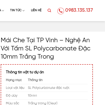
0983.135.137
A
TIN TỨC
LIÊN HỆ
Mái Che Tại TP Vinh – Nghệ An
Với Tấm SL Polycarbonate Đặc
10mm Trắng Trong
Thông tin vật tư dự án
Hạng mục
Thông tin
Loại vật liệu
SL Polycarbonate đặc ruột
Độ dày
10mm
Màu sắc
Trắng trong (Clear)