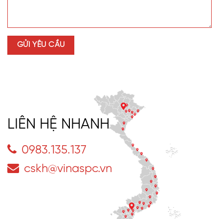
LIÊN HỆ NHANH
0983.135.137
cskh@vinaspc.vn