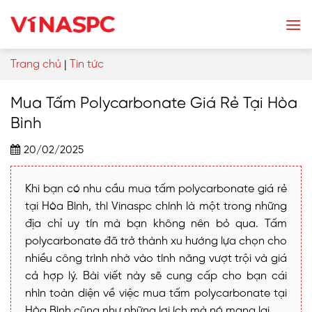
Skip
to
content
Trang chủ
|
Tin tức
Mua Tấm Polycarbonate Giá Rẻ Tại Hòa
Bình
20/02/2025
Khi bạn có nhu cầu mua tấm polycarbonate giá rẻ
tại Hòa Bình, thì Vinaspc chính là một trong những
địa chỉ uy tín mà bạn không nên bỏ qua. Tấm
polycarbonate đã trở thành xu hướng lựa chọn cho
nhiều công trình nhờ vào tính năng vượt trội và giá
cả hợp lý. Bài viết này sẽ cung cấp cho bạn cái
nhìn toàn diện về việc mua tấm polycarbonate tại
Hòa Bình cũng như những lợi ích mà nó mang lại.