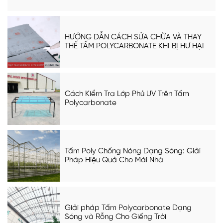
HƯỚNG DẪN CÁCH SỬA CHỮA VÀ THAY
THẾ TẤM POLYCARBONATE KHI BỊ HƯ HẠI
Cách Kiểm Tra Lớp Phủ UV Trên Tấm
Polycarbonate
Tấm Poly Chống Nóng Dạng Sóng: Giải
Pháp Hiệu Quả Cho Mái Nhà
Giải pháp Tấm Polycarbonate Dạng
Sóng và Rỗng Cho Giếng Trời