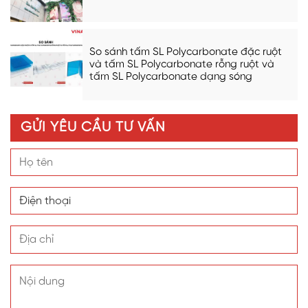
So sánh tấm SL Polycarbonate đặc ruột
và tấm SL Polycarbonate rỗng ruột và
tấm SL Polycarbonate dạng sóng
GỬI YÊU CẦU TƯ VẤN