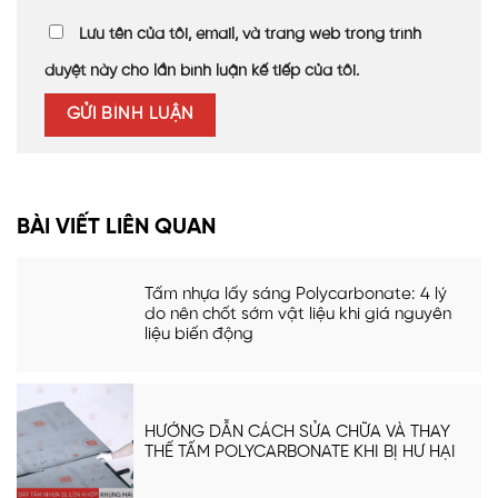
Lưu tên của tôi, email, và trang web trong trình
duyệt này cho lần bình luận kế tiếp của tôi.
BÀI VIẾT LIÊN QUAN
Tấm nhựa lấy sáng Polycarbonate: 4 lý
do nên chốt sớm vật liệu khi giá nguyên
liệu biến động
HƯỚNG DẪN CÁCH SỬA CHỮA VÀ THAY
THẾ TẤM POLYCARBONATE KHI BỊ HƯ HẠI