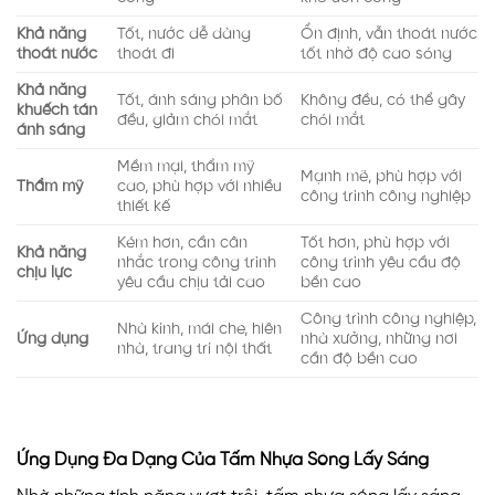
Khả năng
Tốt, nước dễ dàng
Ổn định, vẫn thoát nước
thoát nước
thoát đi
tốt nhờ độ cao sóng
Khả năng
Tốt, ánh sáng phân bố
Không đều, có thể gây
khuếch tán
đều, giảm chói mắt
chói mắt
ánh sáng
Mềm mại, thẩm mỹ
Mạnh mẽ, phù hợp với
Thẩm mỹ
cao, phù hợp với nhiều
công trình công nghiệp
thiết kế
Kém hơn, cần cân
Tốt hơn, phù hợp với
Khả năng
nhắc trong công trình
công trình yêu cầu độ
chịu lực
yêu cầu chịu tải cao
bền cao
Công trình công nghiệp,
Nhà kính, mái che, hiên
Ứng dụng
nhà xưởng, những nơi
nhà, trang trí nội thất
cần độ bền cao
Ứng Dụng Đa Dạng Của Tấm Nhựa Sóng Lấy Sáng