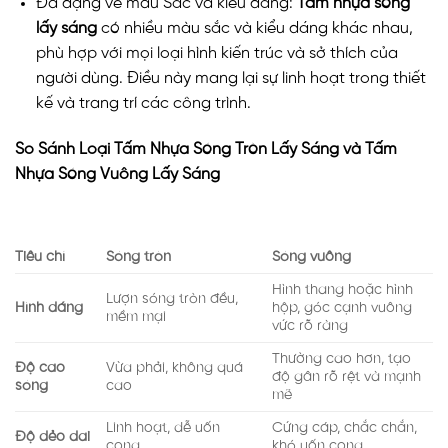
Đa dạng về màu Sắc và kiểu dáng:
Tấm nhựa sóng
lấy sáng
có nhiều màu sắc và kiểu dáng khác nhau,
phù hợp với mọi loại hình kiến trúc và sở thích của
người dùng. Điều này mang lại sự linh hoạt trong thiết
kế và trang trí các công trình.
So Sánh Loại Tấm Nhựa Sóng Tròn Lấy Sáng và Tấm
Nhựa Sóng Vuông Lấy Sáng
Tiêu chí
Sóng tròn
Sóng vuông
Hình thang hoặc hình
Lượn sóng tròn đều,
Hình dáng
hộp, góc cạnh vuông
mềm mại
vức rõ ràng
Thường cao hơn, tạo
Độ cao
Vừa phải, không quá
độ gân rõ rệt và mạnh
sóng
cao
mẽ
Linh hoạt, dễ uốn
Cứng cáp, chắc chắn,
Độ dẻo dai
cong
khó uốn cong