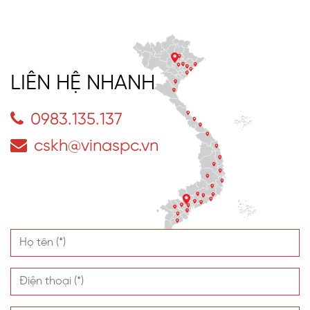
LIÊN HỆ NHANH
0983.135.137
cskh@vinaspc.vn