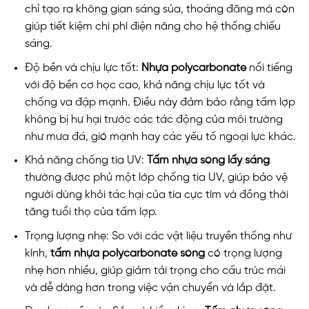
chỉ tạo ra không gian sáng sủa, thoáng đãng mà còn
giúp tiết kiệm chi phí điện năng cho hệ thống chiếu
sáng.
Độ bền và chịu lực tốt:
Nhựa polycarbonate
nổi tiếng
với độ bền cơ học cao, khả năng chịu lực tốt và
chống va đập mạnh. Điều này đảm bảo rằng tấm lợp
không bị hư hại trước các tác động của môi trường
như mưa đá, gió mạnh hay các yếu tố ngoại lực khác.
Khả năng chống tia UV:
Tấm nhựa sóng lấy sáng
thường được phủ một lớp chống tia UV, giúp bảo vệ
người dùng khỏi tác hại của tia cực tím và đồng thời
tăng tuổi thọ của tấm lợp.
Trọng lượng nhẹ: So với các vật liệu truyền thống như
kính,
tấm nhựa polycarbonate sóng
có trọng lượng
nhẹ hơn nhiều, giúp giảm tải trọng cho cấu trúc mái
và dễ dàng hơn trong việc vận chuyển và lắp đặt.