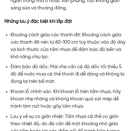
ngăn trong nhà ở hoặc văn phòng, tạo không gian
sáng sủa và thoáng đãng.
Những lưu ý đặc biệt khi lắp đặt
Khoảng cách giữa các thanh đỡ: Khoảng cách giữa
các thanh đỡ nên từ 60-100 cm tùy thuộc vào độ dày
và kích thước của tấm nhựa để đảm bảo độ bền và
khả năng chịu lực.
Đảm bảo độ dốc: Mái che cần có độ dốc tối thiểu 5
độ để nước mưa có thể thoát đi dễ dàng và không bị
đọng lại trên bề mặt.
Khoan lỗ chính xác: Khi khoan lỗ trên tấm nhựa, hãy
khoan nhẹ nhàng và không khoan quá sát mép để
tránh làm nứt hoặc gãy tấm nhựa.
Lưu ý về sự co giãn nhiệt: Tấm nhựa có thể co giãn
theo nhiệt độ, do đó cần để một khoảng nhỏ giữa