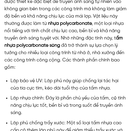
được thiết kế đặc biệt để truyền ánh sáng tự nhiên vào
không gian bên trong các công trình mà không làm giảm
độ bền và khả năng chịu lực của mái lợp. Vật liệu này
thường được làm từ
nhựa polycarbonate
, một loại nhựa
nổi tiếng với tính chất chịu lực cao, bền bỉ và khả năng
truyền ánh sáng tuyệt vời. Nhờ những đặc tính này, t
ấm
nhựa polycarbonate sóng
đã trở thành sự lựa chọn lý
tưởng cho nhiều loại công trình từ nhà ở, nhà xưởng đến
các công trình công cộng. Các thành phần chính bao
gồm:
Lớp bảo vệ UV: Lớp phủ này giúp chống lại tác hại
của tia cực tím, kéo dài tuổi thọ của tấm nhựa.
Lớp nhựa chính: Đây là phần chủ yếu của tấm, có tính
năng chịu lực tốt, bền bỉ và trong suốt để truyền ánh
sáng.
Lớp phủ chống trầy xước: Một số loại tấm nhựa cao
cấp có thêm lớp phủ này để giảm thiểu trầy xước và