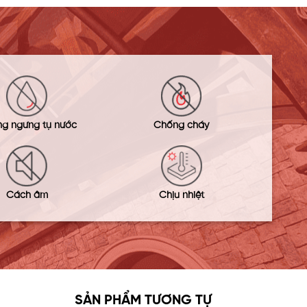
g ngưng tụ nước
Chống cháy
Cách âm
Chịu nhiệt
SẢN PHẨM TƯƠNG TỰ