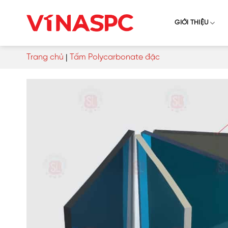
Skip
to
GIỚI THIỆU
content
Trang chủ
|
Tấm Polycarbonate đặc