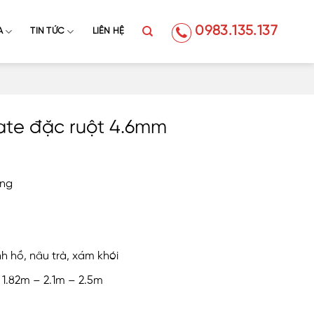
0983.135.137
A
TIN TỨC
LIÊN HỆ
ate đặc ruột 4.6mm
ãng
h hồ, nâu trà, xám khói
 1.82m – 2.1m – 2.5m