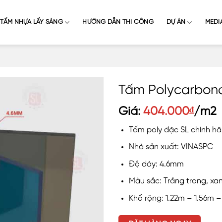
TẤM NHỰA LẤY SÁNG
HƯỚNG DẪN THI CÔNG
DỰ ÁN
MEDI
Tấm Polycarbon
Giá:
404.000
₫
/m2
Tấm poly đặc SL chính h
Nhà sản xuất: VINASPC
Độ dày: 4.6mm
Màu sắc: Trắng trong, xan
Khổ rộng: 1.22m – 1.56m –