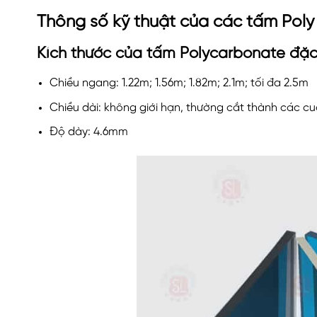
Thông số kỹ thuật của các tấm Pol
Kích thước của tấm Polycarbonate đặ
Chiều ngang: 1.22m; 1.56m; 1.82m; 2.1m; tối đa 2.5m
Chiều dài: không giới hạn, thường cắt thành các c
Độ dày: 4.6mm