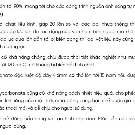
ên tới 90%, mang tới cho các công trình nguồn ánh sáng tự 
ng
i chất liệu kính, gấp 20 lần so với các loại nhựa thông t
ược áp lực lớn do tác động của va chạm bên ngoài mà khôn
áp lực quá lớn dẫn tới bị biến dạng thì loại vật liệu này cũn
nh cường lực.
 có khả năng chống chịu được thời tiết khắc nghiệt như mư
ới 120 độ C mà không bị biến đổi tính chất.
onate đặc ruột độ dày 4.6mm có thể lên tới 15 năm nếu đượ
Polycarbonate cũng có khả năng cách nhiệt hiệu quả, cho ph
n khí nóng của mặt trời, mùa đông cũng hạn chế được giá l
ác thoải mái và dễ chịu cho người sử dụng.
mm dễ dàng uốn cong và tạo hình độc đáo. Màu sắc của vật
 người dùng.