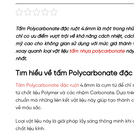
Tấm Polycarbonate đặc ruột 4.6mm là một trong nhữn
chỉ có ưu điểm vượt trội về khả năng cách nhiệt, cá
mỹ cao cho không gian sử dụng với mức giá thành 
xoay quanh loại vật liệu
tấm nhựa polycarbonate
này 
nhất.
Tìm hiểu về tấm Polycarbonate đặc
Tấm Polycarbonate đặc ruột
4.6mm là cụm từ để chỉ
từ chất liệu Polymer và các nhóm Carbonate. Dựa trên 
chuẩn mà những liên kết vật liệu này giúp tạo thành
về màu sắc.
Loại vật liệu này là giải pháp lấy sáng thông minh khi
chất liệu kính.