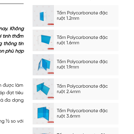
Tấm Polycarbonate đặc
ruột 1.2mm
 nay. Không
i tính thẩm
Tấm Polycarbonate đặc
ruột 1.6mm
 thông tin
ọn phù hợp
Tấm Polycarbonate đặc
ruột 1.9mm
m được làm
Tấm Polycarbonate đặc
ruột 2.4mm
ép đạt tiêu
 và đa dạng
Tấm Polycarbonate đặc
ruột 3.6mm
ng ½ so với