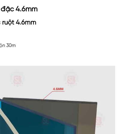
y đặc 4.6mm
c ruột 4.6mm
uộn 30m