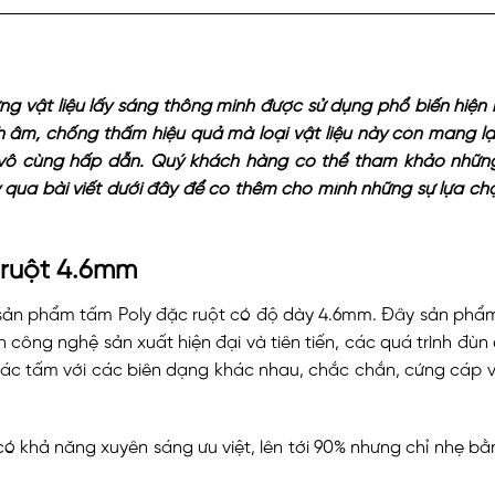
g vật liệu lấy sáng thông minh được sử dụng phổ biến hiện
ch âm, chống thấm hiệu quả mà loại vật liệu này còn mang lạ
vô cùng hấp dẫn. Quý khách hàng có thể tham khảo những
qua bài viết dưới đây để có thêm cho mình những sự lựa ch
 ruột 4.6mm
 sản phẩm tấm Poly đặc ruột có độ dày 4.6mm. Đây sản phẩ
công nghệ sản xuất hiện đại và tiên tiến, các quá trình đùn 
 các tấm với các biên dạng khác nhau, chắc chắn, cứng cáp
 có khả năng xuyên sáng ưu việt, lên tới 90% nhưng chỉ nhẹ bằ