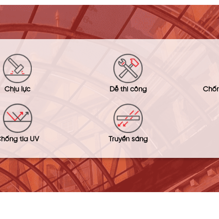
Chịu lực
Dễ thi công
Chốn
hống tia UV
Truyền sáng