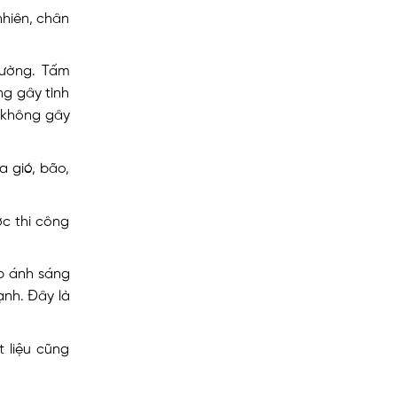
nhiên, chân
hường. Tấm
g gây tình
g không gây
a gió, bão,
c thi công
ép ánh sáng
ạnh. Đây là
 liệu cũng