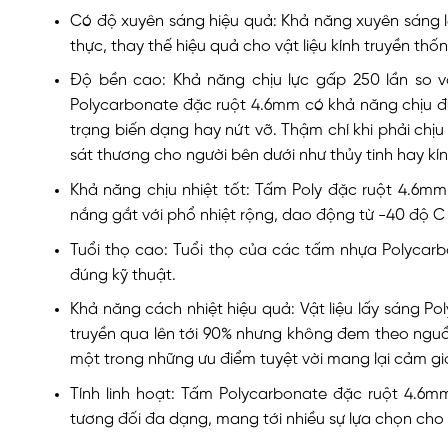
Có độ xuyên sáng hiệu quả: Khả năng xuyên sáng l
thực, thay thế hiệu quả cho vật liệu kính truyền thố
Độ bền cao: Khả năng chịu lực gấp 250 lần so vớ
Polycarbonate đặc ruột 4.6mm có khả năng chịu đ
trạng biến dạng hay nứt vỡ. Thậm chí khi phải chịu 
sát thương cho người bên dưới như thủy tinh hay kí
Khả năng chịu nhiệt tốt: Tấm Poly đặc ruột 4.6mm
nắng gắt với phổ nhiệt rộng, dao động từ -40 độ C t
Tuổi thọ cao: Tuổi thọ của các tấm nhựa Polycarb
đúng kỹ thuật.
Khả năng cách nhiệt hiệu quả: Vật liệu lấy sáng 
truyền qua lên tới 90% nhưng không đem theo nguồ
một trong những ưu điểm tuyệt vời mang lại cảm gi
Tính linh hoạt: Tấm Polycarbonate đặc ruột 4.6
tương đối đa dạng, mang tới nhiều sự lựa chọn cho