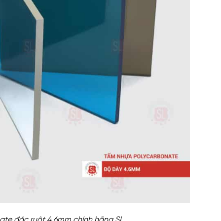
ate đặc ruột 4.6mm chính hãng SL