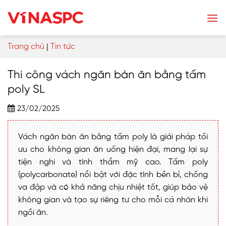
Skip
to
content
Trang chủ
|
Tin tức
Thi công vách ngăn bàn ăn bằng tấm
poly SL
23/02/2025
Vách ngăn bàn ăn bằng tấm poly là giải pháp tối
ưu cho không gian ăn uống hiện đại, mang lại sự
tiện nghi và tính thẩm mỹ cao. Tấm poly
(polycarbonate) nổi bật với đặc tính bền bỉ, chống
va đập và có khả năng chịu nhiệt tốt, giúp bảo vệ
không gian và tạo sự riêng tư cho mỗi cá nhân khi
ngồi ăn.