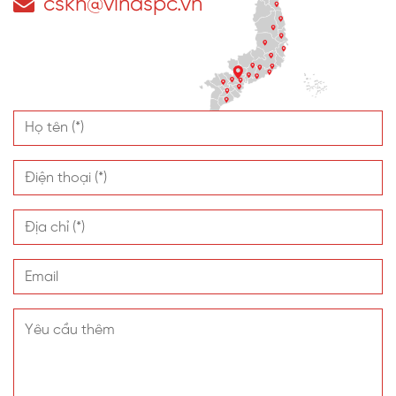
cskh@vinaspc.vn