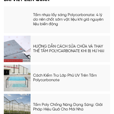
Tấm nhựa lấy sáng Polycarbonate: 4 lý
do nên chốt sớm vật liệu khi giá nguyên
liệu biến động
HƯỚNG DẪN CÁCH SỬA CHỮA VÀ THAY
THẾ TẤM POLYCARBONATE KHI BỊ HƯ HẠI
Cách Kiểm Tra Lớp Phủ UV Trên Tấm
Polycarbonate
Tấm Poly Chống Nóng Dạng Sóng: Giải
Pháp Hiệu Quả Cho Mái Nhà