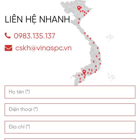
LIÊN HỆ NHANH
0983.135.137
cskh@vinaspc.vn