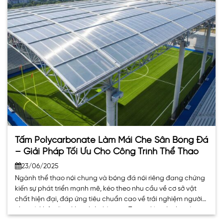
Tấm Polycarbonate Làm Mái Che Sân Bóng Đá
– Giải Pháp Tối Ưu Cho Công Trình Thể Thao
23/06/2025
Ngành thể thao nói chung và bóng đá nói riêng đang chứng
kiến sự phát triển mạnh mẽ, kéo theo nhu cầu về cơ sở vật
chất hiện đại, đáp ứng tiêu chuẩn cao về trải nghiệm người
chơi và khả năng khai thác liên tục. Trong đó, mái che sân
bóng đá trở thành. . .