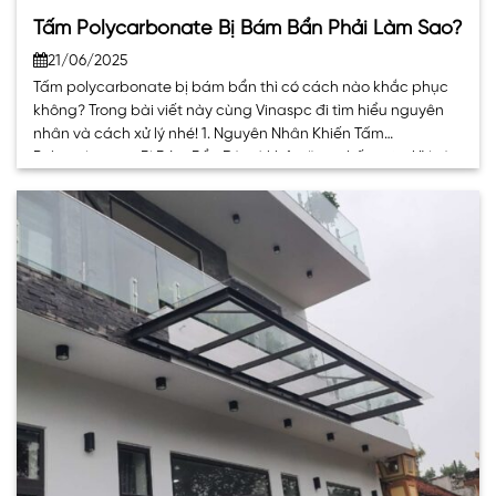
Tấm Polycarbonate Bị Bám Bẩn Phải Làm Sao?
21/06/2025
Tấm polycarbonate bị bám bẩn thì có cách nào khắc phục
không? Trong bài viết này cùng Vinaspc đi tìm hiểu nguyên
nhân và cách xử lý nhé! 1. Nguyên Nhân Khiến Tấm
Polycarbonate Bị Bám Bẩn Dù có khả năng chống tia UV và
chống bám bụi, tấm polycarbonate vẫn có thể bị bám. . .