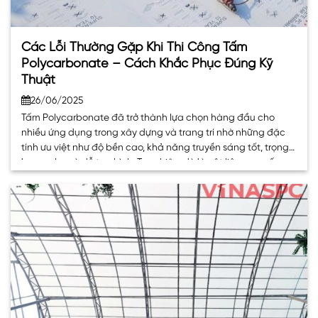
Các Lỗi Thường Gặp Khi Thi Công Tấm
Polycarbonate – Cách Khắc Phục Đúng Kỹ
Thuật
26/06/2025
Tấm Polycarbonate đã trở thành lựa chọn hàng đầu cho
nhiều ứng dụng trong xây dựng và trang trí nhờ những đặc
tính ưu việt như độ bền cao, khả năng truyền sáng tốt, trọng
lượng nhẹ và dễ tạo hình. Tuy nhiên, dù là vật liệu cao cấp
đến đâu, nếu không được thi. . .