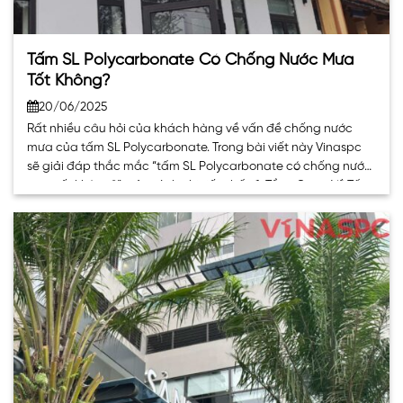
Tấm SL Polycarbonate Có Chống Nước Mưa
Tốt Không?
20/06/2025
Rất nhiều câu hỏi của khách hàng về vấn đề chống nước
mưa của tấm SL Polycarbonate. Trong bài viết này Vinaspc
sẽ giải đáp thắc mắc “tấm SL Polycarbonate có chống nước
mưa tốt không?” một cách chi tiết nhất. 1. Tổng Quan Về Tấm
SL Polycarbonate Tấm SL polycarbonate là loại nhựa cao. . .