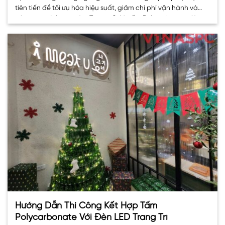
tiên tiến để tối ưu hóa hiệu suất, giảm chi phí vận hành và
nâng cao tính an toàn. Trong số đó, tấm Polycarbonate là
một lựa chọn hàng đầu, mang lại. . .
Hướng Dẫn Thi Công Kết Hợp Tấm
Polycarbonate Với Đèn LED Trang Trí