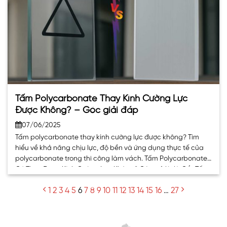
Tấm Polycarbonate Thay Kính Cường Lực
Được Không? – Góc giải đáp
07/06/2025
Tấm polycarbonate thay kính cường lực được không? Tìm
hiểu về khả năng chịu lực, độ bền và ứng dụng thực tế của
polycarbonate trong thi công làm vách. Tấm Polycarbonate
Có Thay Được Kính Cường Lực Không? Câu trả lời là CÓ. Tấm
polycarbonate đặc ruột đang được sử dụng như một giải
1
2
3
4
5
6
7
8
9
10
11
12
13
14
15
16
…
27
pháp. . .