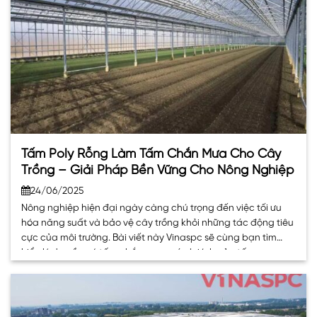
Tấm Poly Rỗng Làm Tấm Chắn Mưa Cho Cây
Trồng – Giải Pháp Bền Vững Cho Nông Nghiệp
24/06/2025
Nông nghiệp hiện đại ngày càng chú trọng đến việc tối ưu
hóa năng suất và bảo vệ cây trồng khỏi những tác động tiêu
cực của môi trường. Bài viết này Vinaspc sẽ cùng bạn tìm
hiểu lý do cần có tấm chắn mưa, các lợi ích của tấm
Polycarbonate rỗng trong nông nghiệp,. . .