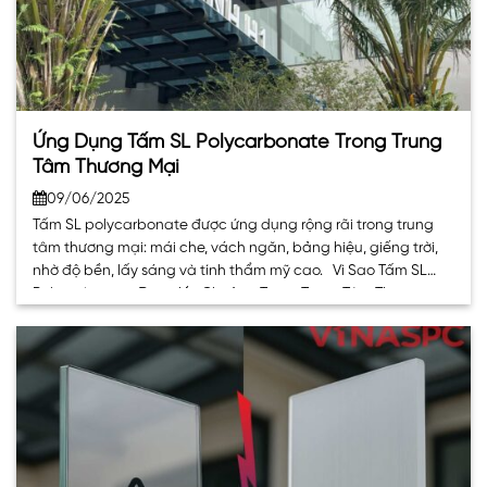
Ứng Dụng Tấm SL Polycarbonate Trong Trung
Tâm Thương Mại
09/06/2025
Tấm SL polycarbonate được ứng dụng rộng rãi trong trung
tâm thương mại: mái che, vách ngăn, bảng hiệu, giếng trời,
nhờ độ bền, lấy sáng và tính thẩm mỹ cao. Vì Sao Tấm SL
Polycarbonate Được Ưa Chuộng Trong Trung Tâm Thương
Mại? Tấm SL Polycarbonate là vật liệu nhựa kỹ thuật cao,. . .