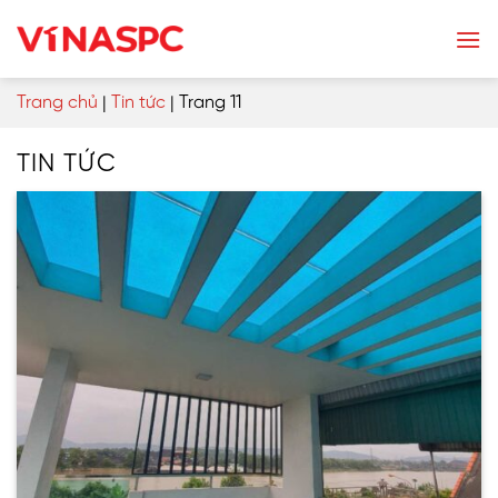
Skip
to
content
Trang chủ
|
Tin tức
|
Trang 11
TIN TỨC