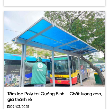
hoặc trang trí. Tấm polycarbonate không chỉ được ưa
chuộng bởi tính năng bền bỉ mà còn. . .
Tấm lợp Poly tại Quảng Bình – Chất lượng cao,
giá thành rẻ
09/03/2025