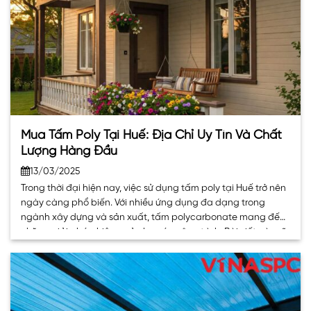
Mua Tấm Poly Tại Huế: Địa Chỉ Uy Tín Và Chất
Lượng Hàng Đầu
13/03/2025
Trong thời đại hiện nay, việc sử dụng tấm poly tại Huế trở nên
ngày càng phổ biến. Với nhiều ứng dụng đa dạng trong
ngành xây dựng và sản xuất, tấm polycarbonate mang đến
những giải pháp hiệu quả cho các công trình. Bài viết này sẽ
giới thiệu về những địa chỉ uy. . .