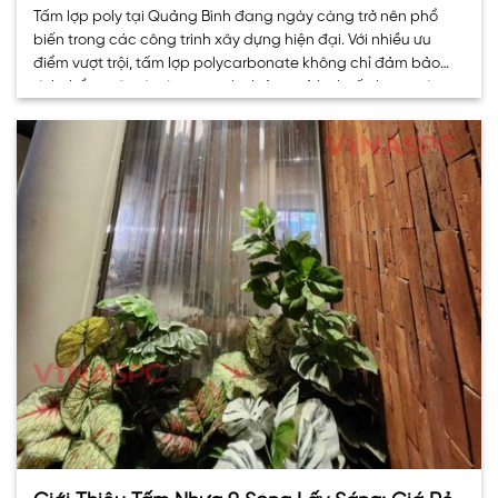
Tấm lợp poly tại Quảng Bình đang ngày càng trở nên phổ
biến trong các công trình xây dựng hiện đại. Với nhiều ưu
điểm vượt trội, tấm lợp polycarbonate không chỉ đảm bảo
tính thẩm mỹ mà còn mang lại hiệu quả kinh tế cho người
tiêu dùng. Tấm Lợp Polycarbonate là gì? Tấm. . .