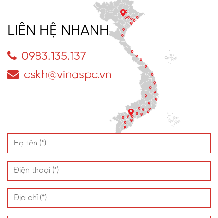
LIÊN HỆ NHANH
0983.135.137
cskh@vinaspc.vn