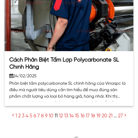
Cách Phân Biệt Tấm Lợp Polycarbonate SL
Chính Hãng
24/02/2025
Phân biệt tấm polycarbonate SL chính hãng của Vinaspc là
điều mà người tiêu dùng cần tìm hiểu để mua đúng sản
phẩm chất lượng và loại bỏ hàng giả, hàng nhái. Khi thị
trường tràn lan hàng giả, hàng nhái, việc nhận biết sản
phẩm chất lượng tốt không chỉ bảo vệ quyền lợi. . .
1
2
3
4
5
6
7
8
9
10
11
12
13
14
15
16
17
18
19
20
21
…
27