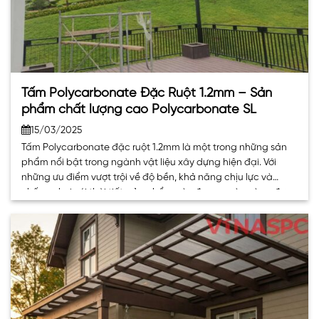
Tấm Polycarbonate Đặc Ruột 1.2mm – Sản
phẩm chất lượng cao Polycarbonate SL
15/03/2025
Tấm Polycarbonate đặc ruột 1.2mm là một trong những sản
phẩm nổi bật trong ngành vật liệu xây dựng hiện đại. Với
những ưu điểm vượt trội về độ bền, khả năng chịu lực và
chống chọi với thời tiết, sản phẩm này đang ngày càng được
ưa chuộng trong nhiều lĩnh vực khác nhau.. . .