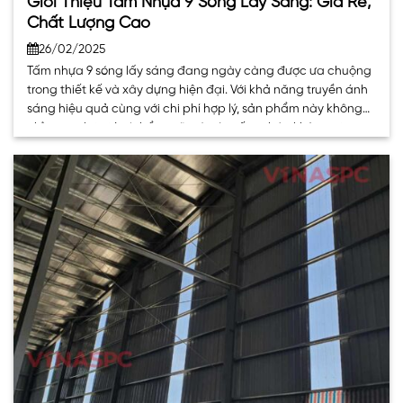
Giới Thiệu Tấm Nhựa 9 Sóng Lấy Sáng: Giá Rẻ,
Chất Lượng Cao
26/02/2025
Tấm nhựa 9 sóng lấy sáng đang ngày càng được ưa chuộng
trong thiết kế và xây dựng hiện đại. Với khả năng truyền ánh
sáng hiệu quả cùng với chi phí hợp lý, sản phẩm này không
chỉ mang lại giá trị thẩm mỹ mà còn tối ưu hóa không gian
sống và làm. . .