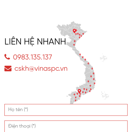
LIÊN HỆ NHANH
0983.135.137
cskh@vinaspc.vn