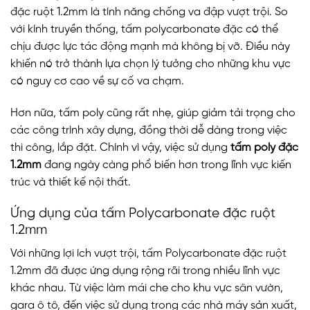
đặc ruột 1.2mm là tính năng chống va đập vượt trội. So
với kính truyền thống, tấm polycarbonate đặc có thể
chịu được lực tác động mạnh mà không bị vỡ. Điều này
khiến nó trở thành lựa chọn lý tưởng cho những khu vực
có nguy cơ cao về sự cố va chạm.
Hơn nữa, tấm poly cũng rất nhẹ, giúp giảm tải trọng cho
các công trình xây dựng, đồng thời dễ dàng trong việc
thi công, lắp đặt. Chính vì vậy, việc sử dụng
tấm poly đặc
1.2mm
đang ngày càng phổ biến hơn trong lĩnh vực kiến
trúc và thiết kế nội thất.
Ứng dụng của tấm Polycarbonate đặc ruột
1.2mm
Với những lợi ích vượt trội, tấm Polycarbonate đặc ruột
1.2mm đã được ứng dụng rộng rãi trong nhiều lĩnh vực
khác nhau. Từ việc làm mái che cho khu vực sân vườn,
gara ô tô, đến việc sử dụng trong các nhà máy sản xuất,