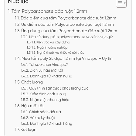
Mục lục
Tấm Polycarbonate đặc ruột 1.2mm
Đặc điểm của tấm Polycarbonate đặc ruột 1.2mm
Ưu điểm của tấm Polycarbonate đặc ruột 1.2mm
Ứng dụng của tấm Polycarbonate đặc ruột 1.2mm
Nên sử dụng tấm polycarbonate vào lĩnh vực gì?
Kiến trúc và xây dựng
Ngành công nghiệp
Nghệ thuật và thiết kế nội thất
Mua tấm poly SL đặc 1.2mm tại Vinaspc – Uy tín
Tại sao chọn Vinaspc?
Dịch vụ hậu mãi tốt
Đánh giá từ khách hàng
Chất lượng
Quy trình sản xuất chất lượng cao
Kiểm định chất lượng
Nhận diện thương hiệu
Hậu mãi tốt
Chính sách đổi trả
Hỗ trợ kỹ thuật
Đánh giá từ khách hàng
Kết luận