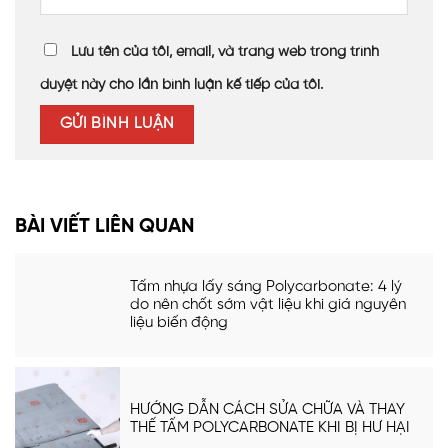
Lưu tên của tôi, email, và trang web trong trình
duyệt này cho lần bình luận kế tiếp của tôi.
BÀI VIẾT LIÊN QUAN
Tấm nhựa lấy sáng Polycarbonate: 4 lý
do nên chốt sớm vật liệu khi giá nguyên
liệu biến động
HƯỚNG DẪN CÁCH SỬA CHỮA VÀ THAY
THẾ TẤM POLYCARBONATE KHI BỊ HƯ HẠI