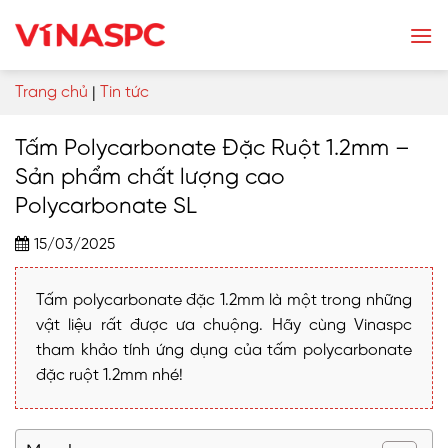
Skip
to
content
Trang chủ
|
Tin tức
Tấm Polycarbonate Đặc Ruột 1.2mm –
Sản phẩm chất lượng cao
Polycarbonate SL
15/03/2025
Tấm polycarbonate đặc 1.2mm là một trong những
vật liệu rất được ưa chuộng. Hãy cùng Vinaspc
tham khảo tính ứng dụng của tấm polycarbonate
đặc ruột 1.2mm nhé!