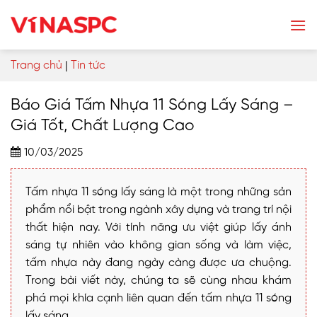
Skip
to
content
Trang chủ
|
Tin tức
Báo Giá Tấm Nhựa 11 Sóng Lấy Sáng –
Giá Tốt, Chất Lượng Cao
10/03/2025
Tấm nhựa 11 sóng lấy sáng là một trong những sản
phẩm nổi bật trong ngành xây dựng và trang trí nội
thất hiện nay. Với tính năng ưu việt giúp lấy ánh
sáng tự nhiên vào không gian sống và làm việc,
tấm nhựa này đang ngày càng được ưa chuộng.
Trong bài viết này, chúng ta sẽ cùng nhau khám
phá mọi khía cạnh liên quan đến tấm nhựa 11 sóng
lấy sáng.