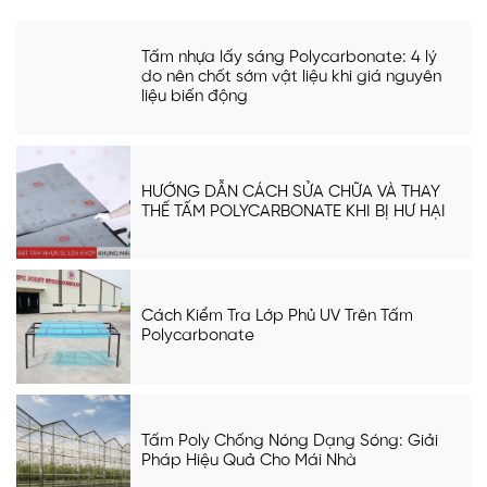
Tấm nhựa lấy sáng Polycarbonate: 4 lý
do nên chốt sớm vật liệu khi giá nguyên
liệu biến động
HƯỚNG DẪN CÁCH SỬA CHỮA VÀ THAY
THẾ TẤM POLYCARBONATE KHI BỊ HƯ HẠI
Cách Kiểm Tra Lớp Phủ UV Trên Tấm
Polycarbonate
Tấm Poly Chống Nóng Dạng Sóng: Giải
Pháp Hiệu Quả Cho Mái Nhà