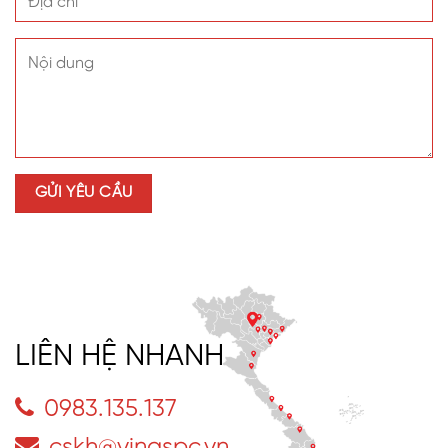
LIÊN HỆ NHANH
0983.135.137
cskh@vinaspc.vn