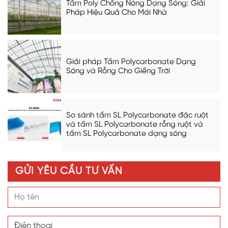
Tấm Poly Chống Nóng Dạng Sóng: Giải
Pháp Hiệu Quả Cho Mái Nhà
Giải pháp Tấm Polycarbonate Dạng
Sóng và Rỗng Cho Giếng Trời
So sánh tấm SL Polycarbonate đặc ruột
và tấm SL Polycarbonate rỗng ruột và
tấm SL Polycarbonate dạng sóng
GỬI YÊU CẦU TƯ VẤN