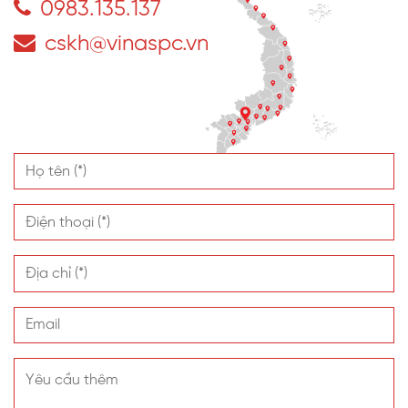
0983.135.137
cskh@vinaspc.vn