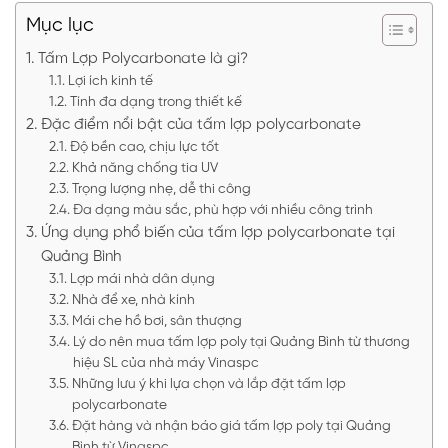
Mục lục
Tấm Lợp Polycarbonate là gì?
Lợi ích kinh tế
Tính đa dạng trong thiết kế
Đặc điểm nổi bật của tấm lợp polycarbonate
Độ bền cao, chịu lực tốt
Khả năng chống tia UV
Trọng lượng nhẹ, dễ thi công
Đa dạng màu sắc, phù hợp với nhiều công trình
Ứng dụng phổ biến của tấm lợp polycarbonate tại
Quảng Bình
Lợp mái nhà dân dụng
Nhà để xe, nhà kính
Mái che hồ bơi, sân thượng
Lý do nên mua tấm lợp poly tại Quảng Bình từ thương
hiệu SL của nhà máy Vinaspc
Những lưu ý khi lựa chọn và lắp đặt tấm lợp
polycarbonate
Đặt hàng và nhận báo giá tấm lợp poly tại Quảng
Bình từ Vinaspc