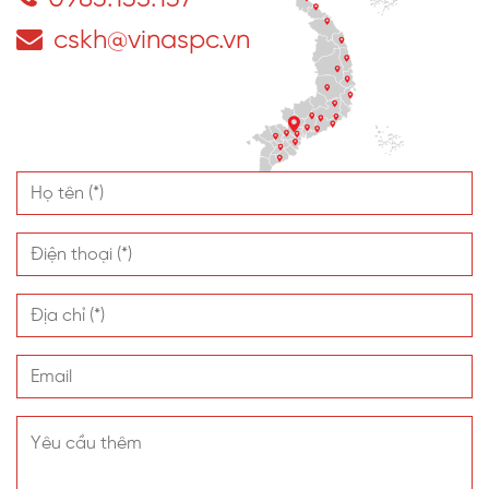
cskh@vinaspc.vn