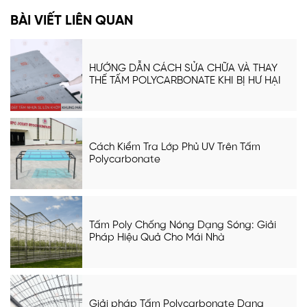
BÀI VIẾT LIÊN QUAN
HƯỚNG DẪN CÁCH SỬA CHỮA VÀ THAY
THẾ TẤM POLYCARBONATE KHI BỊ HƯ HẠI
Cách Kiểm Tra Lớp Phủ UV Trên Tấm
Polycarbonate
Tấm Poly Chống Nóng Dạng Sóng: Giải
Pháp Hiệu Quả Cho Mái Nhà
Giải pháp Tấm Polycarbonate Dạng