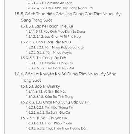
4.3.1. Đảm Bảo An Toàn
4.3.2. Chịu Được Tác Động Ngoài Trời
5. Cách Thực Hiện Các Ứng Dụng Của Tấm Nhựa Lấy
Sáng Trong Suốt
5.1. Lập Kế Hoạch Thiết Kế
5.1.1. Xác Định Mục Đích Sử Dụng
5.1.2. Lựa Chọn Vị Trí Phù Hợp
5.2. Chọn Loại Tấm Nhựa
5.2.1. Tấm Nhựa Polycarbonate
5.2.2. Tấm Nhựa Acrylic
5.3. Thi Công Lắp Đặt
5.3.1. Chuẩn Bị Công Cụ
5.3.2. Tiến Hành Lắp Đặt
6. Các Lời Khuyên Khi Sử Dụng Tấm Nhựa Lấy Sáng
Trong Suốt
6.1. Bảo Trì Định Kỳ
6.1.1. Vệ Sinh Bề Mặt
6.1.2. Kiểm Tra Tình Trạng
6.2. Lựa Chọn Nhà Cung Cấp Uy Tín
6.2.1. Tìm Hiểu Thông Tin
6.2.2. So Sánh Giá Cả
6.3. Tư Vấn Chuyên Gia
6.3.1. Tham Khảo Ý Kiến
6.3.2. Thực Hiện Theo Hướng Dẫn