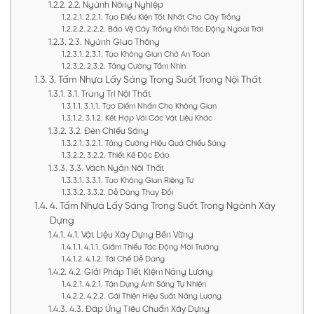
2.2. Ngành Nông Nghiệp
2.2.1. Tạo Điều Kiện Tốt Nhất Cho Cây Trồng
2.2.2. Bảo Vệ Cây Trồng Khỏi Tác Động Ngoài Trời
2.3. Ngành Giao Thông
2.3.1. Tạo Không Gian Chờ An Toàn
2.3.2. Tăng Cường Tầm Nhìn
3. Tấm Nhựa Lấy Sáng Trong Suốt Trong Nội Thất
3.1. Trang Trí Nội Thất
3.1.1. Tạo Điểm Nhấn Cho Không Gian
3.1.2. Kết Hợp Với Các Vật Liệu Khác
3.2. Đèn Chiếu Sáng
3.2.1. Tăng Cường Hiệu Quả Chiếu Sáng
3.2.2. Thiết Kế Độc Đáo
3.3. Vách Ngăn Nội Thất
3.3.1. Tạo Không Gian Riêng Tư
3.3.2. Dễ Dàng Thay Đổi
4. Tấm Nhựa Lấy Sáng Trong Suốt Trong Ngành Xây
Dựng
4.1. Vật Liệu Xây Dựng Bền Vững
4.1.1. Giảm Thiểu Tác Động Môi Trường
4.1.2. Tái Chế Dễ Dàng
4.2. Giải Pháp Tiết Kiệm Năng Lượng
4.2.1. Tận Dụng Ánh Sáng Tự Nhiên
4.2.2. Cải Thiện Hiệu Suất Năng Lượng
4.3. Đáp Ứng Tiêu Chuẩn Xây Dựng