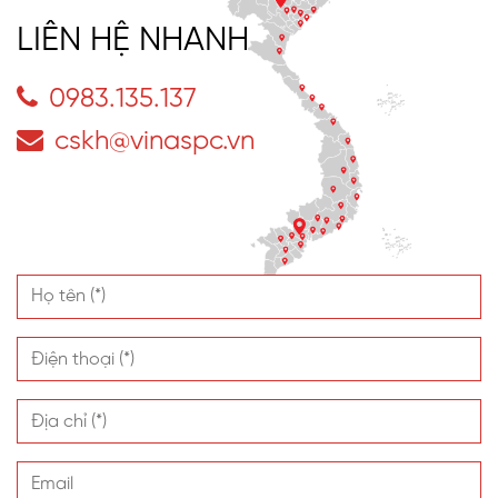
LIÊN HỆ NHANH
0983.135.137
cskh@vinaspc.vn