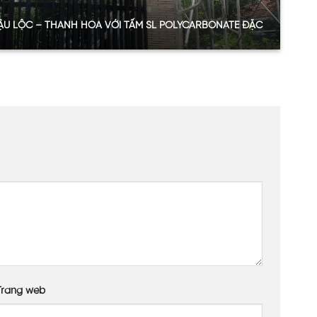
HẬU LỘC – THANH HÓA VỚI TẤM SL POLYCARBONATE ĐẶC
dự án
arbonate đặc ruột
)
Bronze)
hu sinh hoạt, nghỉ ngơi homestay
– Thanh Hóa
hẩm mỹ chung.
Trang web
mạnh của môi trường bên ngoài mà không gây nứt vỡ