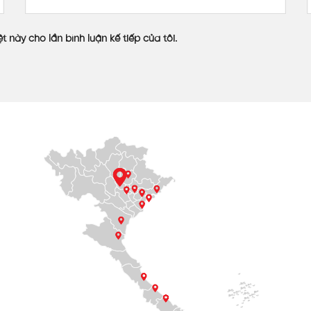
 phẩm
t này cho lần bình luận kế tiếp của tôi.
ao về thành tựu sau cùng. Tấm nhựa SL Polycarbonate đã đem
g.