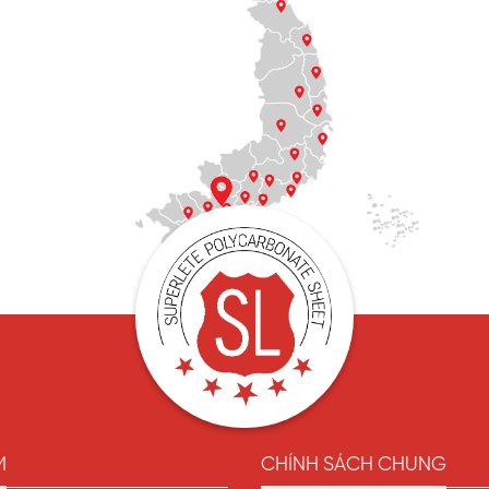
Tấm polycarbonate đặc ruột 8mm
được sử dụng trong dự án
a tấm nhựa, không gây cảm giác nóng khó chịu giữa ngày hè
M
CHÍNH SÁCH CHUNG