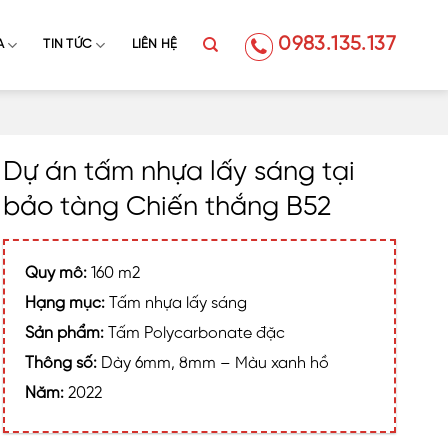
0983.135.137
A
TIN TỨC
LIÊN HỆ
Dự án tấm nhựa lấy sáng tại
bảo tàng Chiến thắng B52
Quy mô:
160 m2
Hạng mục:
Tấm nhựa lấy sáng
Sản phẩm:
Tấm Polycarbonate đặc
Thông số:
Dày 6mm, 8mm – Màu xanh hồ
Năm:
2022