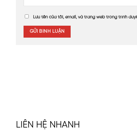
Đánh giá của khách hàng về sản
Lưu tên của tôi, email, và trang web trong trình duyệ
Sau khi hoàn thiện dự án, khách hàng đánh giá rất c
hài hòa giữa các di sản lịch sử và không gian bảo tàn
LIÊN HỆ NHANH