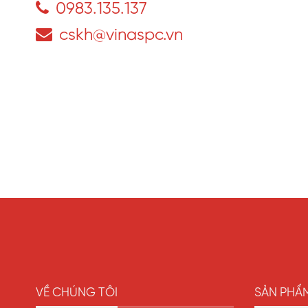
0983.135.137
cskh@vinaspc.vn
Đặc biệt, khách hàng cũng đề cao tính cách nhiệt củ
VỀ CHÚNG TÔI
SẢN PHẨ