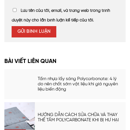
Lưu tên của tôi, email, và trang web trong trình
duyệt này cho lần bình luận kế tiếp của tôi.
BÀI VIẾT LIÊN QUAN
Tấm nhựa lấy sáng Polycarbonate: 4 lý
do nên chốt sớm vật liệu khi giá nguyên
liệu biến động
HƯỚNG DẪN CÁCH SỬA CHỮA VÀ THAY
THẾ TẤM POLYCARBONATE KHI BỊ HƯ HẠI