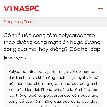
Skip
to
content
Trang chủ
|
Tin tức
Có thể uốn cong tấm polycarbonate
theo đường cong mặt tiền hoặc đường
cong của mái hay không? Góc hỏi đáp
29/09/2024
Polycarbonate, loại vật liệu nhựa với độ bền cao,
tính linh hoạt và khả năng cách nhiệt tuyệt vời, đã
trở thành lựa chọn hàng đầu cho các công trình
kiến trúc hiện đại. Không chỉ dừng lại ở những tấm
lợp thông thường, polycarbonate còn được ứng
dụng để tạo nên những cấu trúc cong độc đáo,