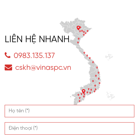
LIÊN HỆ NHANH
0983.135.137
cskh@vinaspc.vn