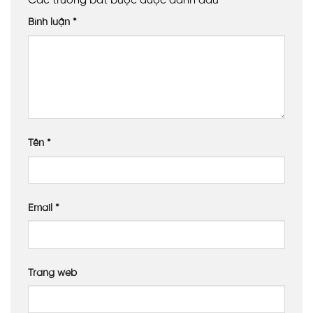
Các trường bắt buộc được đánh dấu
*
Bình luận
*
Tên
*
Email
*
Trang web