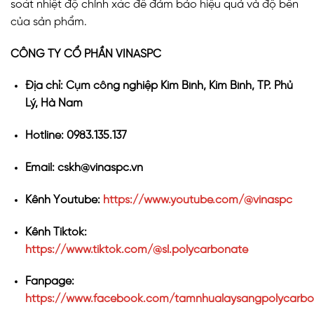
soát nhiệt độ chính xác để đảm bảo hiệu quả và độ bền
của sản phẩm.
CÔNG TY CỔ PHẦN VINASPC
Địa chỉ: Cụm công nghiệp Kim Bình, Kim Bình, TP. Phủ
Lý, Hà Nam
Hotline: 0983.135.137
Email: cskh@vinaspc.vn
Kênh Youtube:
https://www.youtube.com/@vinaspc
Kênh Tiktok:
https://www.tiktok.com/@sl.polycarbonate
Fanpage:
https://www.facebook.com/tamnhualaysangpolycarbo