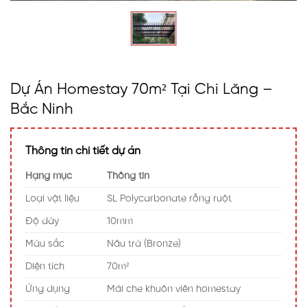
Dự Án Homestay 70m² Tại Chi Lăng –
Bắc Ninh
Thông tin chi tiết dự án
Hạng mục
Thông tin
Loại vật liệu
SL Polycarbonate rỗng ruột
Độ dày
10mm
Màu sắc
Nâu trà (Bronze)
Diện tích
70m²
Ứng dụng
Mái che khuôn viên homestay