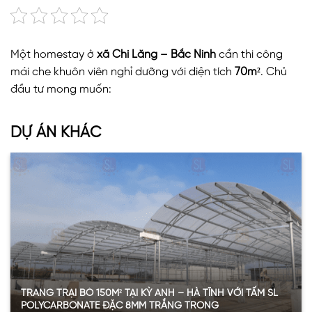
Một homestay ở
xã Chi Lăng – Bắc Ninh
cần thi công
mái che khuôn viên nghỉ dưỡng với diện tích
70m²
. Chủ
đầu tư mong muốn:
Không gian thoáng sáng, gần gũi thiên nhiên
DỰ ÁN KHÁC
Vật liệu bền, nhẹ, tiết kiệm chi phí so với kính
Giữ tính thẩm mỹ hiện đại, sang trọng cho khách du
lịch
Giải pháp được lựa chọn chính là
tấm SL Polycarbonate
rỗng ruột 10mm nâu trà
do
Vinaspc cung cấp
.
TRANG TRẠI BÒ 150M² TẠI KỲ ANH – HÀ TĨNH VỚI TẤM SL
Ưu điểm của tấm SL Polycarbonate rỗng
POLYCARBONATE ĐẶC 8MM TRẮNG TRONG