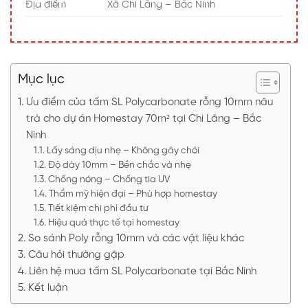
Địa điểm
Xã Chi Lăng – Bắc Ninh
Mục lục
Ưu điểm của tấm SL Polycarbonate rỗng 10mm nâu
trà cho dự án Homestay 70m² tại Chi Lăng – Bắc
Ninh
Lấy sáng dịu nhẹ – Không gây chói
Độ dày 10mm – Bền chắc và nhẹ
Chống nóng – Chống tia UV
Thẩm mỹ hiện đại – Phù hợp homestay
Tiết kiệm chi phí đầu tư
Hiệu quả thực tế tại homestay
So sánh Poly rỗng 10mm và các vật liệu khác
Câu hỏi thường gặp
Liên hệ mua tấm SL Polycarbonate tại Bắc Ninh
Kết luận