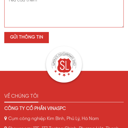
Khoảng
10–12 năm
, tùy điều kiện sử dụng và bảo
trì.
Có dễ vệ sinh không?
Có. Bề mặt nhẵn, chỉ cần lau rửa đơn giản bằng
nước sạch.
Liên hệ mua tấm SL Polycarbonate tại Bắc
Ninh
Địa chỉ: Cụm công nghiệp Kim Bình, Kim Bình, TP. Phủ
Lý, Hà Nam
Hotline: 0983.135.137
Website:
Vinaspc.vn
VỀ CHÚNG TÔI
Email: cskh@vinaspc.vn
CÔNG TY CỔ PHẦN VINASPC
Kênh Youtube: https://www.youtube.com/@vinaspc
Cụm công nghiệp Kim Bình, Phủ Lý, Hà Nam
Kênh