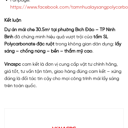
Fanpage:
https://www.facebook.com/tamnhualaysangpolycarbo
Kết luận
Dự án mái che 30.5m² tại phường Bích Đào – TP Ninh
Bình
đã chứng minh hiệu quả vượt trội của
tấm SL
Polycarbonate đặc ruột
trong không gian dân dụng:
lấy
sáng – chống nóng – bền – thẩm mỹ cao
.
Vinaspc
cam kết là đơn vị cung cấp vật tư chính hãng,
giá tốt, tư vấn tận tâm, giao hàng đúng cam kết – xứng
đáng là đối tác tin cậy cho mọi công trình mái lấy sáng
trên toàn quốc.