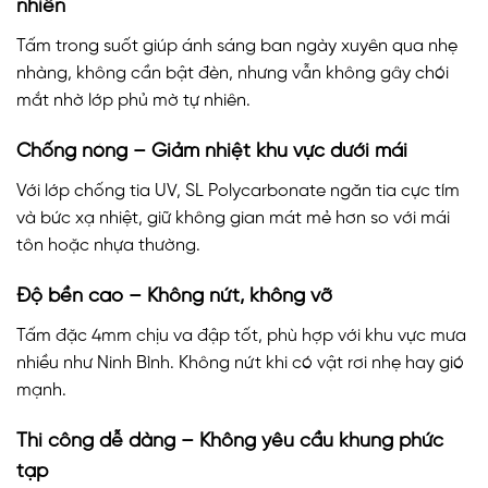
nhiên
Tấm trong suốt giúp ánh sáng ban ngày xuyên qua nhẹ
nhàng, không cần bật đèn, nhưng vẫn không gây chói
mắt nhờ lớp phủ mờ tự nhiên.
Chống nóng – Giảm nhiệt khu vực dưới mái
Với lớp chống tia UV, SL Polycarbonate ngăn tia cực tím
và bức xạ nhiệt, giữ không gian mát mẻ hơn so với mái
tôn hoặc nhựa thường.
Độ bền cao – Không nứt, không vỡ
Tấm đặc 4mm chịu va đập tốt, phù hợp với khu vực mưa
nhiều như Ninh Bình. Không nứt khi có vật rơi nhẹ hay gió
mạnh.
Thi công dễ dàng – Không yêu cầu khung phức
tạp