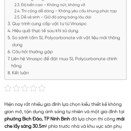
Độ bền cao – Không nứt, không vỡ
Thi công dễ dàng – Không yêu cầu khung phức tạp
Dễ vệ sinh – Giữ độ sáng bóng lâu dài
Quy trình cung cấp vật tư từ Vinaspc
Hiệu quả thực tế sau khi sử dụng
So sánh tấm SL Polycarbonate với vật liệu mái thông
dụng
Câu hỏi thường gặp
Liên hệ Vinaspc để đặt mua SL Polycarbonate chính
hãng
Kết luận
Hiện nay rất nhiều gia đình lựa chọn kiểu thiết kế không
gian mở, tận dụng ánh sáng tự nhiên và một gia đình tại
phường Bích Đào, TP Ninh Bình
đã lựa chọn thi công
mái
che lấy sáng 30.5m²
phía trước nhà và khu vực sân phụ