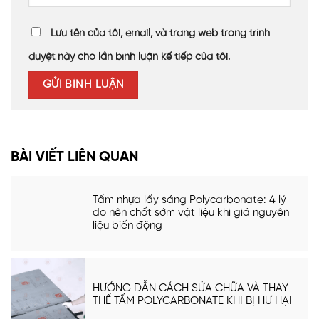
Lưu tên của tôi, email, và trang web trong trình
duyệt này cho lần bình luận kế tiếp của tôi.
BÀI VIẾT LIÊN QUAN
Tấm nhựa lấy sáng Polycarbonate: 4 lý
do nên chốt sớm vật liệu khi giá nguyên
liệu biến động
HƯỚNG DẪN CÁCH SỬA CHỮA VÀ THAY
THẾ TẤM POLYCARBONATE KHI BỊ HƯ HẠI