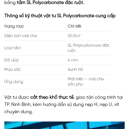
bằng
tấm SL Polycarbonate đặc ruột.
Thông số kỹ thuật vật tư SL Polycarbonate cung cấp
Hạng mục
Chi tiết
Diện tích mái che
30.5m²
SL Polycarbonate đặc
Loại tấm
ruột
Độ dày
4 mm
Màu sắc
Xanh hồ
Mái hiên – mái che
Ứng dụng
sân phụ
Vật tư được
cắt theo khổ thực tế
, giao tận công trình tại
TP. Ninh Bình, kèm hướng dẫn sử dụng nẹp H, nẹp U, vít
chuyên dụng.