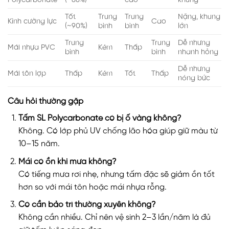
Tốt
Trung
Trung
Nặng, khung
Kính cường lực
Cao
(~90%)
bình
bình
lớn
Trung
Trung
Dễ nhưng
Mái nhựa PVC
Kém
Thấp
bình
bình
nhanh hỏng
Dễ nhưng
Mái tôn lợp
Thấp
Kém
Tốt
Thấp
nóng bức
Câu hỏi thường gặp
Tấm SL Polycarbonate có bị ố vàng không?
Không. Có lớp phủ UV chống lão hóa giúp giữ màu từ
10–15 năm.
Mái có ồn khi mưa không?
Có tiếng mưa rơi nhẹ, nhưng tấm đặc sẽ giảm ồn tốt
hơn so với mái tôn hoặc mái nhựa rỗng.
Có cần bảo trì thường xuyên không?
Không cần nhiều. Chỉ nên vệ sinh 2–3 lần/năm là đủ