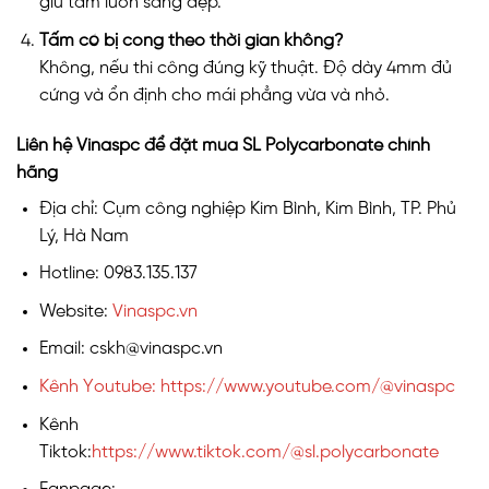
giữ tấm luôn sáng đẹp.
Tấm có bị cong theo thời gian không?
Không, nếu thi công đúng kỹ thuật. Độ dày 4mm đủ
cứng và ổn định cho mái phẳng vừa và nhỏ.
Liên hệ Vinaspc để đặt mua SL Polycarbonate chính
hãng
Địa chỉ: Cụm công nghiệp Kim Bình, Kim Bình, TP. Phủ
Lý, Hà Nam
Hotline: 0983.135.137
Website:
Vinaspc.vn
Email: cskh@vinaspc.vn
Kênh Youtube: https://www.youtube.com/@vinaspc
Kênh
Tiktok:
https://www.tiktok.com/@sl.polycarbonate