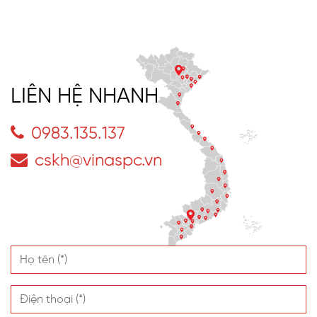
LIÊN HỆ NHANH
0983.135.137
cskh@vinaspc.vn