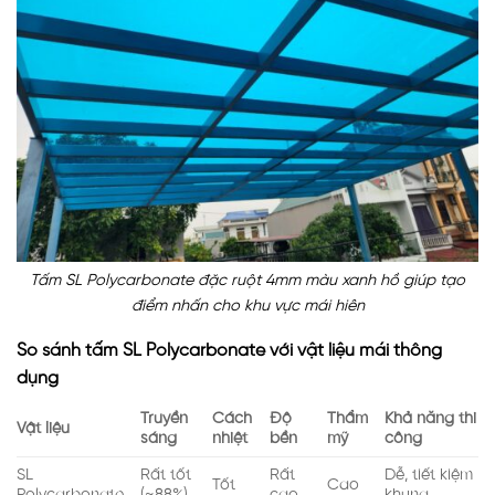
Tấm SL Polycarbonate đặc ruột 4mm màu xanh hồ giúp tạo
điểm nhấn cho khu vực mái hiên
So sánh tấm SL Polycarbonate với vật liệu mái thông
dụng
Truyền
Cách
Độ
Thẩm
Khả năng thi
Vật liệu
sáng
nhiệt
bền
mỹ
công
SL
Rất tốt
Rất
Dễ, tiết kiệm
Tốt
Cao
Polycarbonate
(~88%)
cao
khung