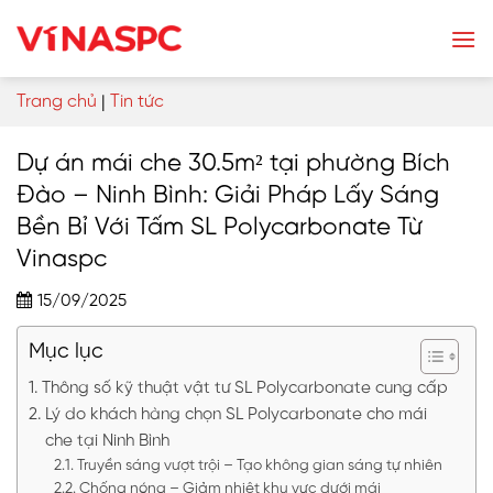
Skip
to
content
Trang chủ
|
Tin tức
Dự án mái che 30.5m² tại phường Bích
Đào – Ninh Bình: Giải Pháp Lấy Sáng
Bền Bỉ Với Tấm SL Polycarbonate Từ
Vinaspc
15/09/2025
Mục lục
Thông số kỹ thuật vật tư SL Polycarbonate cung cấp
Lý do khách hàng chọn SL Polycarbonate cho mái
che tại Ninh Bình
Truyền sáng vượt trội – Tạo không gian sáng tự nhiên
Chống nóng – Giảm nhiệt khu vực dưới mái