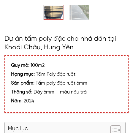
Dự án tấm poly đặc cho nhà dân tại
Khoái Châu, Hưng Yên
Quy mô:
100m2
Hạng mục:
Tấm Poly đặc ruột
Sản phẩm:
Tấm poly đặc ruột 6mm
Thông số:
Dày 6mm – màu nâu trà
Năm:
2024
Mục lục