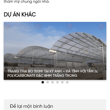
thẩm mỹ chung ngôi nhà.
Mái che cần đáp ứng được tiêu chí về khả năng chống
DỰ ÁN KHÁC
nóng và cách âm tốt để mang đến không gian sinh
hoạt chất lượng cho người dùng. Ngoài ra, vật liệu
cũng cần có khả năng chịu lực tốt, an toàn cho người
dùng khi chịu tác động của ngoại lực bên ngoài.
Đề xuất của VINASPC
Sau khi trao đổi với khách hàng về sở thích cũng như
phong cách thiết kế chung của ngôi nhà, VINASPC đã
đưa ra đề xuất sử dụng tấm nhựa lấy sáng SL
TRANG TRẠI BÒ 150M² TẠI KỲ ANH – HÀ TĨNH VỚI TẤM SL
Polycarbonate dạng đặc màu trắng trong dày 10mm
POLYCARBONATE ĐẶC 8MM TRẮNG TRONG
cho diện tích 67m2.
Thông tin chi tiết dự án trang trại bò 150m2 tại Kỳ
Anh
Hạng mục
Thông tin
Loại vật liệu
SL Polycarbonate đặc ruột
Để lại một bình luận
Độ dày
8mm (8 ly)