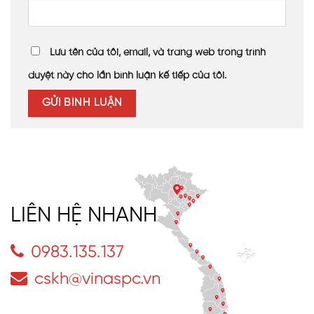
thiết kế hiện đại của ngôi nhà, mang đến sự hài hòa
cho không gian sống. Với khả năng lấy sáng lên đến
90%, mái nhựa SL đã giúp tạo không gian sáng như ở
Lưu tên của tôi, email, và trang web trong trình
ngoài trời nhưng an toàn hơn.
duyệt này cho lần bình luận kế tiếp của tôi.
Mái lợp nhựa SL poly truyền sáng không truyền nhiệt,
không hấp thụ và tản nhiệt như các vật liệu khác trên
thị trường. Không chỉ vậy, tấm nhựa SL Polycarbonate
được sản xuất từ 100% hạt nhựa nguyên sinh nên có
khả năng chống tia UV tốt, bảo vệ sức khỏe con người
dưới tác động có hại của tia cực tím.
Độ dày 10mm, giúp quý khách hàng đảm bảo khả năng
LIÊN HỆ NHANH
chịu lực tốt, không bị vỡ vụn như kính thường, đảm bảo
tuổi thọ của mái che.
0983.135.137
Đánh giá của khách hàng
cskh@vinaspc.vn
Sự kết hợp hài hòa giữa mái che tấm nhựa SL và không