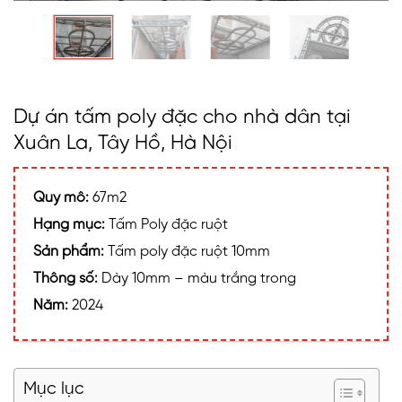
Dự án tấm poly đặc cho nhà dân tại
Xuân La, Tây Hồ, Hà Nội
Quy mô:
67m2
Hạng mục:
Tấm Poly đặc ruột
Sản phẩm:
Tấm poly đặc ruột 10mm
Thông số:
Dày 10mm – màu trắng trong
Năm:
2024
Mục lục