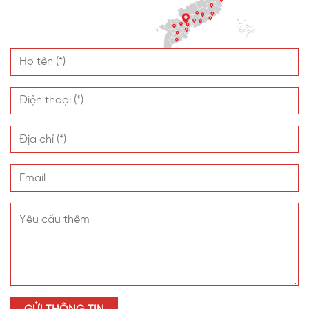
Với đội ngũ nhân sự có kinh nghiệm dày dặn, VINASPC
luôn nỗ lực để mang đến sản phẩm có chất lượng tốt
nhất và dịch vụ chăm sóc khách hàng hàng đầu. Mọi
thắc mắc xin vui lòng liên hệ để được tư vấn nhanh
nhất.
Công ty Cổ phần VINASPC
VINASPC
Công ty Cổ phần VINASPC với hơn 18 năm kinh nghiệm,
hiện đang là nhà máy sản xuất tấm nhựa lấy sáng quy mô