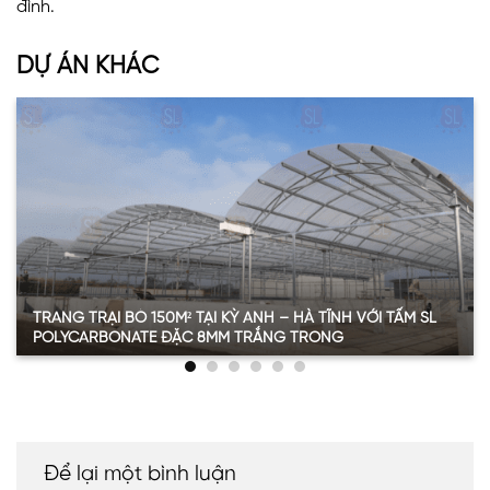
đình.
Hơn nữa khách hàng còn mong muốn mua hàng ở đơn
DỰ ÁN KHÁC
vị uy tín trên thị trường, có bảo hành rõ ràng cho để sử
dụng lâu dài.
Giải pháp VINASPC đề xuất
Hiểu được mong muốn của khách hàng, VINASPC đưa
ra đề xuất về việc sử dụng tấm nhựa dạng đặc màu
nâu trà dày 6mm cho quy mô 20m2.
TRANG TRẠI BÒ 150M² TẠI KỲ ANH – HÀ TĨNH VỚI TẤM SL
POLYCARBONATE ĐẶC 8MM TRẮNG TRONG
Thông tin chi tiết dự án trang trại bò 150m2 tại Kỳ
Anh
Hạng mục
Thông tin
Loại vật liệu
SL Polycarbonate đặc ruột
Để lại một bình luận
Độ dày
8mm (8 ly)