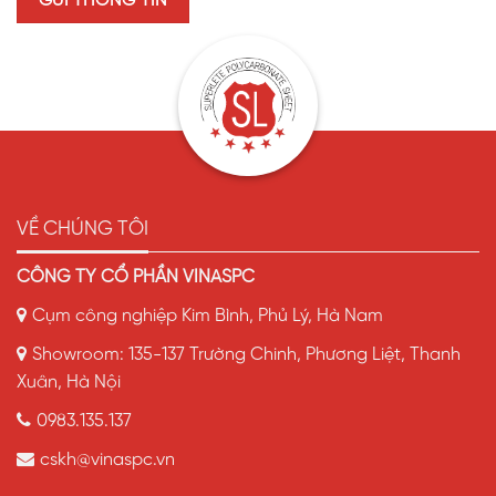
bậc nhất với 5 dây chuyền hiện đại công nghệ châu Âu,
VỀ CHÚNG TÔI
CÔNG TY CỔ PHẦN VINASPC
Cụm công nghiệp Kim Bình, Phủ Lý, Hà Nam
Showroom: 135-137 Trường Chinh, Phương Liệt, Thanh
Xuân, Hà Nội
0983.135.137
cskh@vinaspc.vn