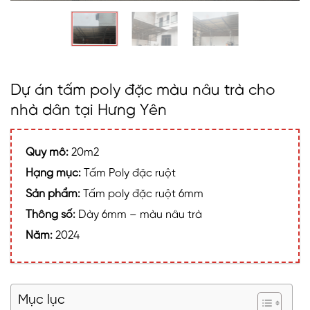
Dự án tấm poly đặc màu nâu trà cho
nhà dân tại Hưng Yên
Quy mô:
20m2
Hạng mục:
Tấm Poly đặc ruột
Sản phẩm:
Tấm poly đặc ruột 6mm
Thông số:
Dày 6mm – màu nâu trà
Năm:
2024
Mục lục