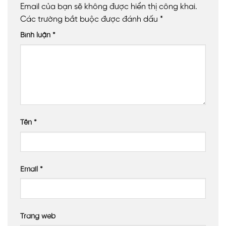
Email của bạn sẽ không được hiển thị công khai.
Màu sắc
Trắng trong (Clear)
Các trường bắt buộc được đánh dấu
*
Diện tích
150m²
Bình luận
*
Ứng dụng
Mái che chuồng trại nuôi bò
Địa điểm
Xã Kỳ Anh – Hà Tĩnh
XEM THÊM
Tên
*
Dự án sử dụng
tấm nhựa lấy sáng đặc ruột 6mm
màu
nâu trà
Màu nâu trà có khả năng cản nắng nhưng vẫn lấy được
Email
*
ánh sáng ở mức tương đối, mang đến không gian ấm
cúng, dịu nhẹ cho khách hàng. Độ dày 6mm giúp đảm
bảo về độ bền và khả năng chống nóng và cách âm
hiệu quả. Tấm nhựa không tích nhiệt và gây nóng như ở
Trang web