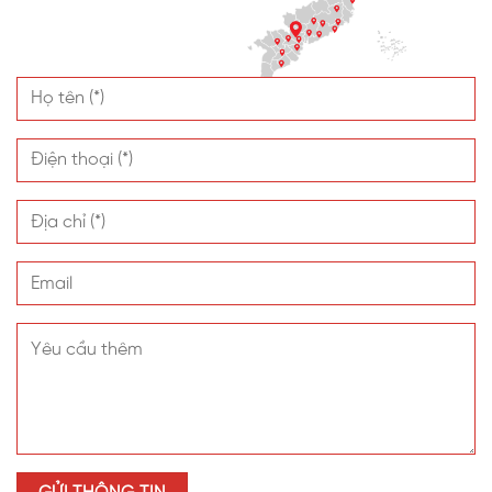
nguyên sinh nhập khẩu nên có khả năng chống tia UV
vượt trội, giúp bảo vệ sức khỏe người dùng khi ở dưới
khu vực mái che.
Đánh giá của khách hàng về sản phẩm
Khách hàng đánh giá cao về sản phẩm tấm nhựa lấy
sáng SL sau khi dự án được thi công hoàn thiện xong.
Màu xanh hồ đã tạo được điểm nhấn đặc việc cho
khuôn viên trường học, giúp tạo không gian di chuyển
dịu mát, tươi mới cho giảng viên, sinh viên và các bộ
phận liên quan khác. Không chỉ vậy, tấm nhựa còn
được đánh giá cao khi có khả năng cách nhiệt cách
âm vượt trội. Mặc dù thời tiết bên ngoài đang nắng
nóng nhưng dưới không gian mái che vẫn mát mẻ,
không gây nóng bức như ở các vật liệu lợp mái khác.
VINASPC cũng đã hỗ trợ nhiệt tình cho quý khách hàng