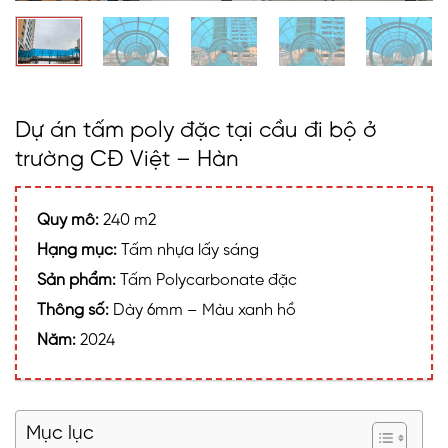
Dự án tấm poly đặc tại cầu đi bộ ở
trường CĐ Việt – Hàn
Quy mô:
240 m2
Hạng mục:
Tấm nhựa lấy sáng
Sản phẩm:
Tấm Polycarbonate đặc
Thông số:
Dày 6mm – Màu xanh hồ
Năm:
2024
Mục lục