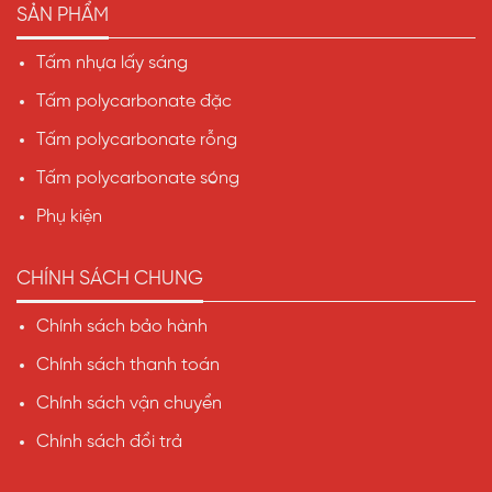
SẢN PHẨM
Tấm nhựa lấy sáng
Tấm polycarbonate đặc
Tấm polycarbonate rỗng
VINASPC
Tấm polycarbonate sóng
Công ty Cổ phần VINASPC với hơn 18 năm kinh nghiệm,
Phụ kiện
hiện đang là nhà máy sản xuất tấm nhựa lấy sáng quy mô
bậc nhất với 5 dây chuyền hiện đại công nghệ châu Âu,
CHÍNH SÁCH CHUNG
Chính sách bảo hành
Chính sách thanh toán
Chính sách vận chuyển
Chính sách đổi trả