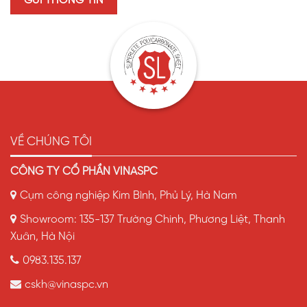
Công ty Cổ phần VINASPC
VỀ CHÚNG TÔI
VINASPC
CÔNG TY CỔ PHẦN VINASPC
Công ty Cổ phần VINASPC với hơn 18 năm kinh nghiệm,
hiện đang là nhà máy sản xuất tấm nhựa lấy sáng quy mô
Cụm công nghiệp Kim Bình, Phủ Lý, Hà Nam
bậc nhất với 5 dây chuyền hiện đại công nghệ châu Âu,
Showroom: 135-137 Trường Chinh, Phương Liệt, Thanh
Xuân, Hà Nội
0983.135.137
cskh@vinaspc.vn