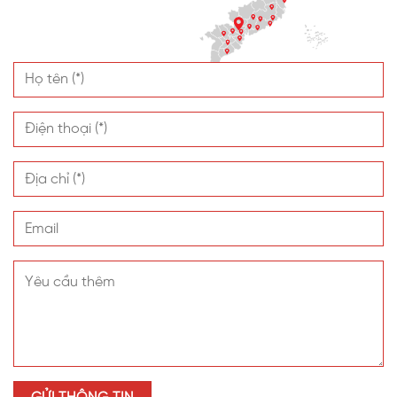
nhà trường. Mái che còn tạo không gian vui chơi thoải
mái không lo nắng nóng cho trẻ nhỏ, đáp ứng yêu cầu
đặt ra của chủ đầu tư.
Đặc biệt, VINASPC cam kết bảo hành lên tới 10 năm
cho các dự án được thi công đúng kỹ thuật, đảm bảo
mang đến sự an tâm cho khách hàng khi sử dụng sản
phẩm tấm nhựa SL.
VINASPC là đơn vị sản xuất và phân phối tấm nhựa
polycarbonate trong suốt gần 20 năm với sản phẩm
tấm nhựa lấy sáng SL chất lượng. Sản phẩm của
VINASPC luôn đáp ứng được các yêu cầu về chất lượng
nhờ làm từ 100% hạt nhựa nguyên sinh nhập khẩu cùng
với công nghệ sản xuất chuẩn châu Âu. Đặc biệt, duy
nhất tại VINASPC sản xuất tấm nhựa có khổ rộng 2.5m
với kích thước tùy chỉnh và màu sắc đa dạng; phù hợp
với dự án có quy mô lớn.