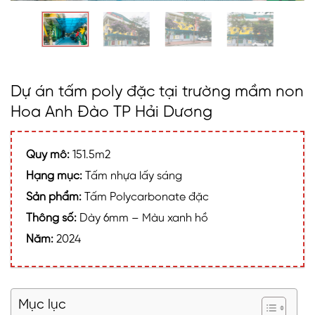
Dự án tấm poly đặc tại trường mầm non
Hoa Anh Đào TP Hải Dương
Quy mô:
151.5m2
Hạng mục:
Tấm nhựa lấy sáng
Sản phẩm:
Tấm Polycarbonate đặc
Thông số:
Dày 6mm – Màu xanh hồ
Năm:
2024
Mục lục