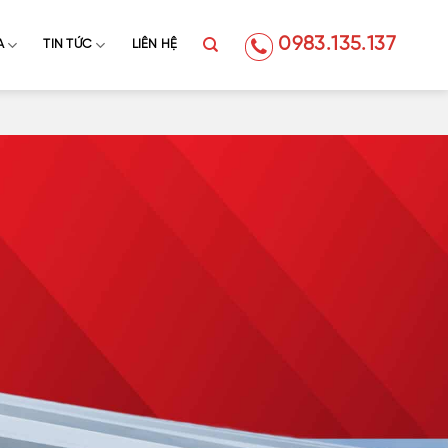
0983.135.137
A
TIN TỨC
LIÊN HỆ