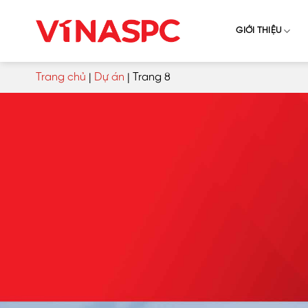
Skip
to
GIỚI THIỆU
content
Trang chủ
|
Dự án
|
Trang 8