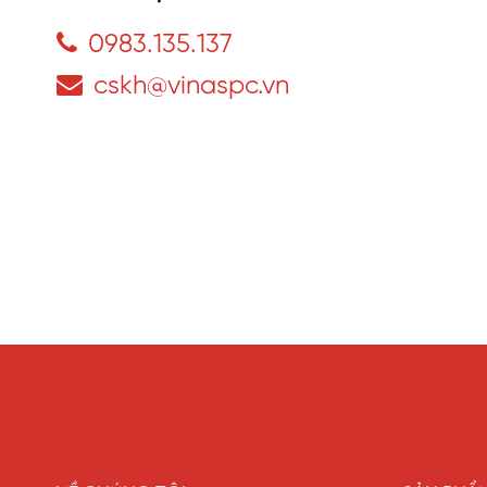
0983.135.137
cskh@vinaspc.vn