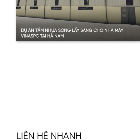
DỰ ÁN TẤM NHỰA SÓNG LẤY SÁNG CHO NHÀ MÁY
VINASPC TẠI HÀ NAM
Quy mô:
5.000m2
Hạng mục:
Tấm lấy sáng
Sản phẩm:
Tấm nhựa sóng lấy sáng
Thông số:
Màu trắng trong – 5 sóng
Năm:
2015
Xem thêm
LIÊN HỆ NHANH