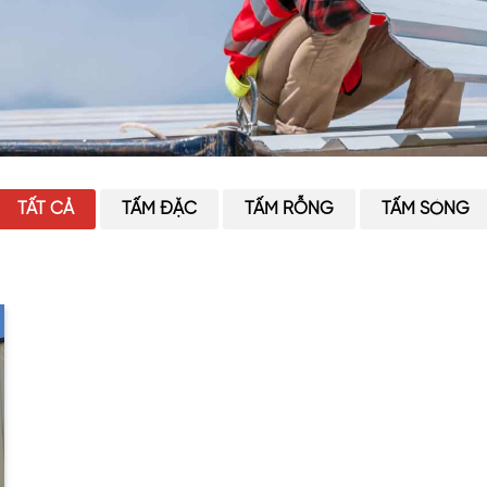
TẤT CẢ
TẤM ĐẶC
TẤM RỖNG
TẤM SÓNG