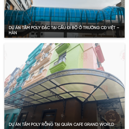
DỰ ÁN TẤM POLY ĐẶC TẠI CẦU ĐI BỘ Ở TRƯỜNG CĐ VIỆT –
HÀN
Quy mô:
240 m2
Hạng mục:
Tấm nhựa lấy sáng
Sản phẩm:
Tấm Polycarbonate đặc
Thông số:
Dày 6mm – Màu xanh hồ
Năm:
2024
Xem thêm
DỰ ÁN TẤM POLY RỖNG TẠI QUÁN CAFE GRAND WORLD