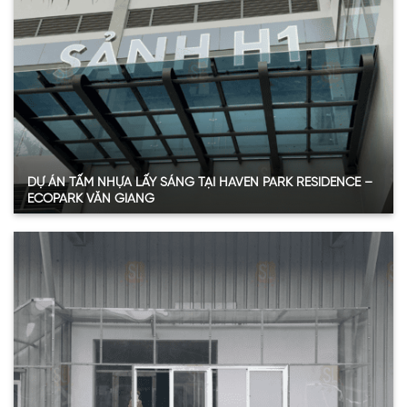
Năm:
2022
Xem thêm
DỰ ÁN TẤM NHỰA LẤY SÁNG TẠI HAVEN PARK RESIDENCE –
ECOPARK VĂN GIANG
Quy mô:
3.500m2
Hạng mục:
Tấm lợp lấy sáng
Sản phẩm:
Tấm Polycarbonate đặc
Thông số:
Dày 10mm – màu xám khói
Năm:
2022 – 2023
Xem thêm