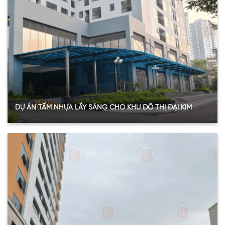
Năm:
2024
Xem thêm
DỰ ÁN TẤM NHỰA LẤY SÁNG CHO KHU ĐÔ THỊ ĐẠI KIM
Quy mô:
500m2
Hạng mục:
Tấm nhựa lấy sáng
Sản phẩm:
Tấm Polycarbonate đặc
Thông số:
Dày 10mm – màu xanh hồ
Năm:
2020
Xem thêm