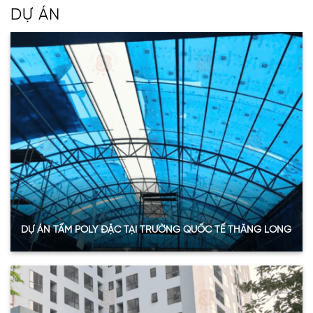
DỰ ÁN
DỰ ÁN TẤM POLY ĐẶC TẠI TRƯỜNG QUỐC TẾ THĂNG LONG
Quy mô:
800 m2
Hạng mục:
Tấm nhựa lấy sáng
Sản phẩm:
Tấm Polycarbonate đặc
Thông số:
Dày 5mm – Màu xanh hồ