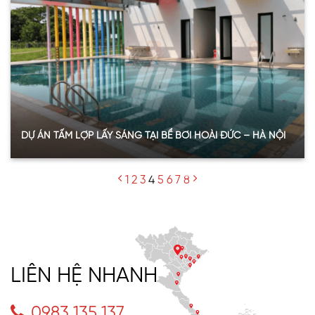
Xem thêm
DỰ ÁN TẤM LỢP LẤY SÁNG TẠI BỂ BƠI HOÀI ĐỨC – HÀ NỘI
Quy mô:
130m2
1
2
3
4
5
6
7
8
Hạng mục:
Tấm nhựa lấy sáng
Sản phẩm:
Tấm Polycarbonate đặc
Thông số:
Dày 6mm – màu trắng trong
Năm:
2022
Xem thêm
LIÊN HỆ NHANH
0983.135.137