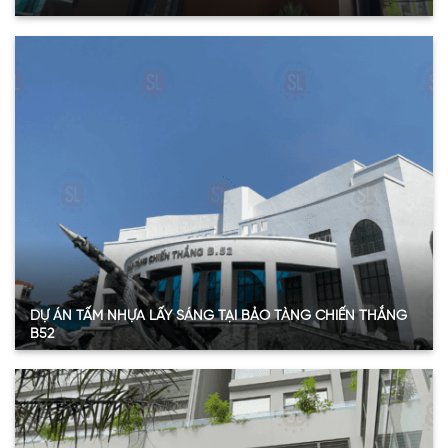
Quy mô:
252m2
Hạng mục:
Tấm Poly rỗng ruột
Sản phẩm:
Tấm poly rỗng ruột 8mm
Thông số:
Dày 8mm – màu nâu trà
Năm:
2024
Xem thêm
DỰ ÁN TẤM NHỰA LẤY SÁNG TẠI BẢO TÀNG CHIẾN THẮNG
B52
Quy mô:
160 m2
Hạng mục:
Tấm nhựa lấy sáng
Sản phẩm:
Tấm Polycarbonate đặc
Thông số:
Dày 6mm, 8mm – Màu xanh hồ