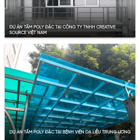
DỰ ÁN TẤM POLY ĐẶC TẠI CÔNG TY TNHH CREATIVE
SOURCE VIỆT NAM
Quy mô:
600m2
Hạng mục:
Tấm Poly đặc ruột
Sản phẩm:
Tấm poly đặc ruột 3mm
Thông số:
Dày 3mm – màu trắng trong
Năm:
2024
Xem thêm
DỰ ÁN TẤM POLY ĐẶC TẠI BỆNH VIỆN DA LIỄU TRUNG ƯƠNG