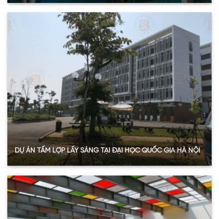
Quy mô:
60 m2
Hạng mục:
Tấm nhựa lấy sáng
Sản phẩm:
Tấm Polycarbonate đặc
Thông số:
Dày 4.6mm – Màu xanh hồ
Năm:
2024
Xem thêm
DỰ ÁN TẤM LỢP LẤY SÁNG TẠI ĐẠI HỌC QUỐC GIA HÀ NỘI
Quy mô:
710 m2
Hạng mục:
Tấm lợp lấy sáng
Loại:
Tấm Poly đặc ruột
Thông số:
Dày 5mm – Màu trắng trong
Năm:
2023