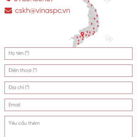
cskh@vinaspc.vn