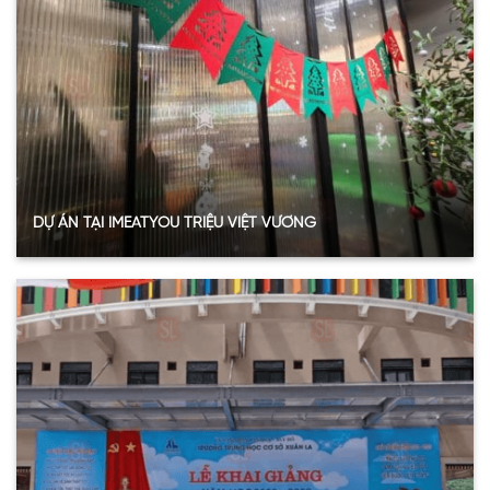
Năm:
2023
Xem thêm
DỰ ÁN TẠI IMEATYOU TRIỆU VIỆT VƯƠNG
Thông tin dự án
Hạng mục:
Tấm lợp lấy sáng
Sản phẩm:
Tấm polycarbonate rỗng ruột
Thông số:
Dày 8mm – Màu trắng trong
Năm:
2023
Xem thêm