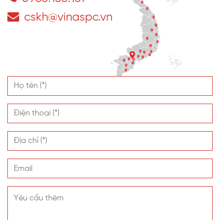
cskh@vinaspc.vn