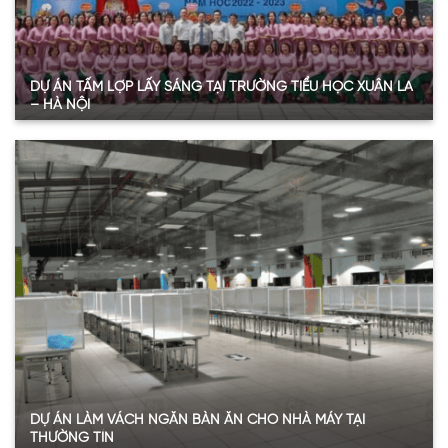
DỰ ÁN TẤM LỢP LẤY SÁNG TẠI TRƯỜNG TIỂU HỌC XUÂN LA
– HÀ NỘI
Quy mô:
100 m2
Hạng mục:
Tấm Poly đặc ruột
Sản phẩm:
Tấm polycarbonate đặc ruột 10mm
Thông số:
Dày 10mm – màu trắng trong
Năm:
2023
Xem thêm
DỰ ÁN LÀM VÁCH NGĂN BÀN ĂN CHO NHÀ MÁY TẠI
THƯỜNG TÍN