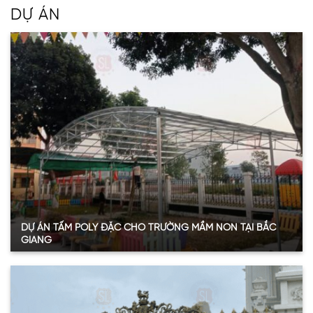
DỰ ÁN
DỰ ÁN TẤM POLY ĐẶC CHO TRƯỜNG MẦM NON TẠI BẮC
GIANG
Quy mô:
75m2
Hạng mục:
Tấm Poly đặc ruột
Sản phẩm:
Tấm polycarbonate đặc ruột 3mmm
Thông số:
Dày 3mm – màu trắng trong