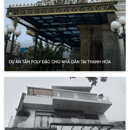
Năm:
2024
Xem thêm
DỰ ÁN TẤM POLY ĐẶC CHO NHÀ DÂN TẠI THANH HÓA
Quy mô:
100m2
Hạng mục:
Tấm Poly đặc ruột
Sản phẩm:
Tấm polycarbonate đặc ruột 6mmm
Thông số:
Dày 6mm – màu xám khói
Năm:
2024
Xem thêm