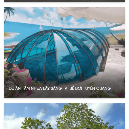
Quy mô:
5.040 m2
Hạng mục:
Tấm Polycarbonate rỗng
Sản phẩm:
Tấm Polycarbonate rỗng ruột 8mm
Thông số:
Dày 8mm – màu trắng trong
Năm:
2021
Xem thêm
DỰ ÁN TẤM NHỰA LẤY SÁNG TẠI BỂ BƠI TUYÊN QUANG
Quy mô:
100 m2
Hạng mục:
Tấm nhựa lấy sáng
Loại:
Tấm Poly đặc ruột
Thông số:
Dày 3mm – Màu xanh hồ
Năm:
2021