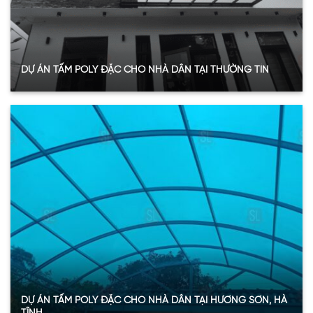
DỰ ÁN TẤM POLY ĐẶC CHO NHÀ DÂN TẠI THƯỜNG TÍN
Quy mô:
30m2
Hạng mục:
Tấm Poly đặc ruột
Sản phẩm:
Tấm polycarbonate đặc ruột 6mmm và 8mm
Thông số:
Dày 3mm – màu trắng trong
Năm:
2024
Xem thêm
DỰ ÁN TẤM POLY ĐẶC CHO NHÀ DÂN TẠI HƯƠNG SƠN, HÀ