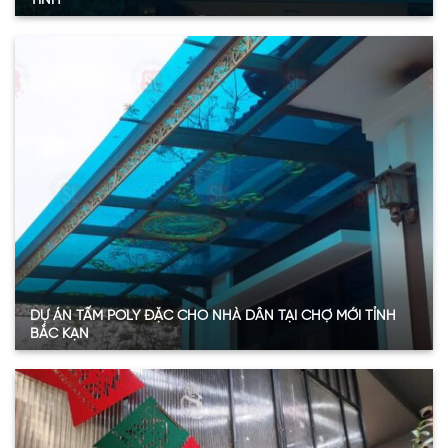
TĨNH
Quy mô
: 50m2
Hạng mục:
Tấm Poly đặc ruột
Sản phẩm:
Tấm polycarbonate đặc ruột 3mmm
Thông số:
Dày 3.6mm – màu xanh hồ
Năm:
2024
Xem thêm
DỰ ÁN TẤM POLY ĐẶC CHO NHÀ DÂN TẠI CHỢ MỚI TỈNH
BẮC KẠN
Quy mô
: 23m2
Hạng mục:
Tấm Poly đặc ruột
Sản phẩm:
Tấm polycarbonate đặc ruột 3mmm
Thông số:
Dày 3mm – màu xanh hồ