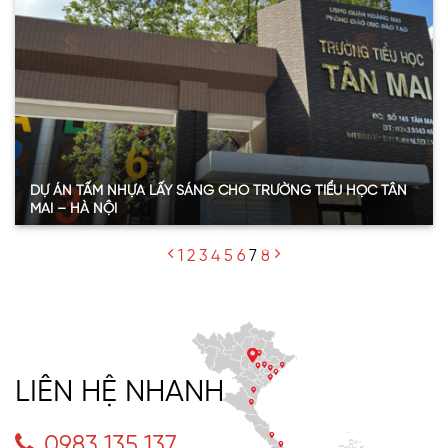
Xem thêm
DỰ ÁN TẤM NHỰA LẤY SÁNG CHO TRƯỜNG TIỂU HỌC TÂN
MAI – HÀ NỘI
Quy mô:
170m2
1
2
3
4
5
6
7
8
Hạng mục:
Tấm nhựa lấy sáng
Sản phẩm:
Tấm Polycarbonate đặc
Thông số:
Dày 10mm – màu trắng trong
Năm:
2023
Xem thêm
LIÊN HỆ NHANH
0983.135.137