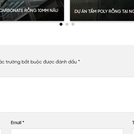
OLYCARBONATE RỖNG 10MM NÂU
DỰ ÁN TẤM POLY RỖNG TẠI NG
Quy mô:
201m2
00m2 tại Hoàn Kiếm
Hạng mục:
Tấm Poly rỗng ruộ
Sản phẩm:
Tấm poly rỗng ruộ
Thông số:
Dày 8mm – màu nâu
Năm:
2024
ác trường bắt buộc được đánh dấu
*
XEM THÊM
ời
đề xuất khách hàng sử dụng
tấm Poly rỗng dày 8mm
màu trắ
 và cách âm hiệu quả bởi có lớp rỗng ruột ở phía trong. K
Email
*
ới lối thiết kế sang trọng của nhà hàng.