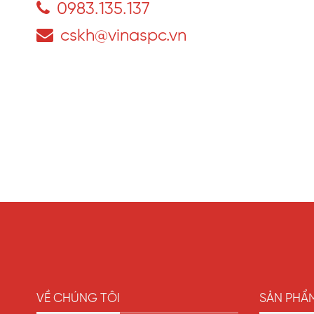
0983.135.137
cskh@vinaspc.vn
VỀ CHÚNG TÔI
SẢN PHẨ