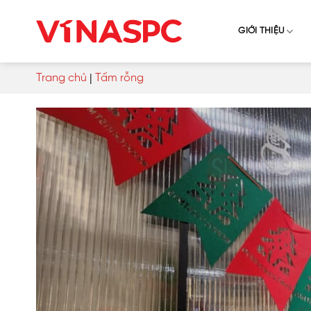
Skip
to
GIỚI THIỆU
content
Trang chủ
|
Tấm rỗng