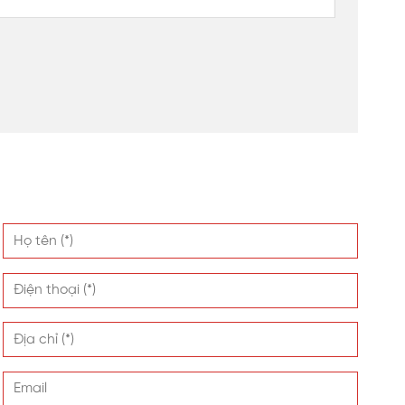
hoàn hảo cho dự án.
à tấm nhựa SL Polycarbonate mang lại. Tấm nhựa đã
ên thị trường bởi giá cả ổn định, phù hợp với dự án
 được nhiều chủ đầu tư lựa chọn cho dự án cho mình.
uy mô bậc nhất với 5 dây chuyền hiện đại công nghệ