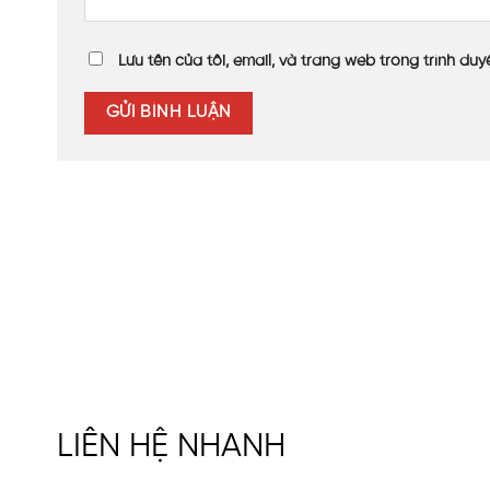
Tấm nhựa Poly rỗng ruột cũng là lựa chọn phù hợp vớ
Lưu tên của tôi, email, và trang web trong trình duyệ
Đánh giá của khách hàng về sản
Dự án đã được chủ đầu tư và khách hàng tại nhà hà
đem đến không gian gặp gỡ ấm cúng, riêng tư cho kh
Chủ đầu tư cũng đã đề cao về chất lượng tấm nhựa Pol
mà còn có chất lượng tốt, mang lại hiệu quả cao khi 
Với những cam kết về chất lượng và giá cả, VINASPC 
Nếu bạn đang tìm kiếm vật liệu xây dựng chất lượng, h
Công ty Cổ phần VINASPC
VINASPC
LIÊN HỆ NHANH
Công ty Cổ phần VINASPC với hơn 18 n
châu Âu,