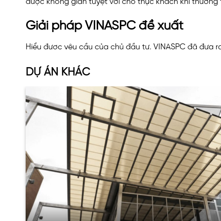
được không gian tuyệt vời cho thực khách khi thưởng
Giải pháp VINASPC đề xuất
Hiểu được yêu cầu của chủ đầu tư, VINASPC đã đưa r
DỰ ÁN KHÁC