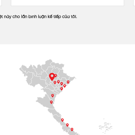
i ngân sách mà chủ đầu tư đề ra, đem đến giải pháp kinh tế 
t này cho lần bình luận kế tiếp của tôi.
 phẩm
ng đánh giá khá là cao về sự sáng tạo và tính thẩm mỹ m
ách hàng khi đến nhà hàng IMeatYou Triệu Việt Vương.
y SL và độ uy tín của nhà máy VINASPC. Không chỉ nổi bật tr
sử dụng.
đã và đang là đơn vị cung cấp vật liệu Polycarbonate uy tín
ãy liên hệ ngay với chúng tôi để được hỗ trợ tận tình nhất.
ăm kinh nghiệm, hiện đang là nhà máy sản xuất tấm nhựa lấy sáng q