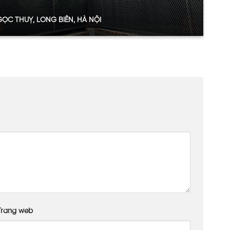
ỌC THUỴ, LONG BIÊN, HÀ NỘI
t
t 8mm
 trà
ng trong
hông chỉ vậy, lựa chọn màu trắng trong đã làm cho
Trang web