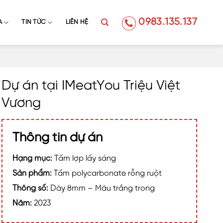
0983.135.137
A
TIN TỨC
LIÊN HỆ
Dự án tại IMeatYou Triệu Việt
Vương
Thông tin dự án
Hạng mục:
Tấm lợp lấy sáng
Sản phẩm:
Tấm polycarbonate rỗng ruột
Thông số:
Dày 8mm – Màu trắng trong
Năm:
2023