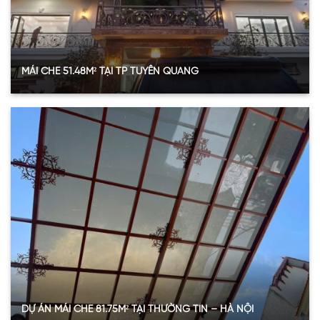
Xem thêm
MÁI CHE 51.48M² TẠI TP TUYÊN QUANG
Thông số vật tư dự án
Hạng mục
Thông tin
Diện tích sử dụng
51.48 m²
Loại tấm
SL Polycarbonate đặc ruột
Độ dày
8 mm
Màu sắc
Nâu trà (Bronze/Brown)
Khu vực lắp đặt
Mái hiên chính và khu vực sân nhỏ
Xem thêm
DỰ ÁN MÁI CHE 81.75M² TẠI THƯỜNG TÍN – HÀ NỘI