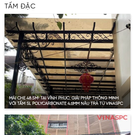
TẤM ĐẶC
MÁI CHE 48.5M² TẠI VĨNH PHÚC: GIẢI PHÁP THÔNG MINH
VỚI TẤM SL POLYCARBONATE 4.6MM NÂU TRÀ TỪ VINASPC
Chi tiết vật tư dự án
Hạng mục
Thông tin
Diện tích lắp đặt
48.5 m²