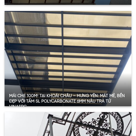
Thông số vật tư chi tiết
Hạng mục
Thông tin
Diện tích sử dụng
81.75 m²
Loại tấm
SL Polycarbonate đặc ruột
Độ dày
4.6 mm
Màu sắc
Nâu trà (Bronze/Brown)
Vị trí ứng dụng
Mái sân trước, hiên nhà, hành lang
Xem thêm
MÁI CHE 100M² TẠI KHOÁI CHÂU – HƯNG YÊN: MÁT MẺ, BỀN
ĐẸP VỚI TẤM SL POLYCARBONATE 6MM NÂU TRÀ TỪ
VINASPC
Thông số vật tư chi tiết
Hạng mục
Thông tin
Diện tích lắp đặt
100 m²