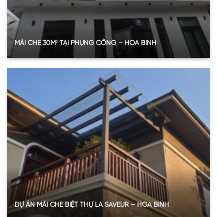
Xem thêm
MÁI CHE 30M² TẠI PHỤNG CÔNG – HÒA BÌNH
Thông số vật tư sử dụng
Hạng mục
Chi tiết
Diện tích tổng
30 m²
Loại tấm
SL Polycarbonate đặc ruột
Độ dày
6mm (15m²) + 8mm (15m²)
Màu sắc
Trắng trong (Clear)
Khu vực lắp đặt
Mái che sân trước + hiên phụ bên hông
Xem thêm
DỰ ÁN MÁI CHE BIỆT THỰ LA SAVEUR – HÒA BÌNH