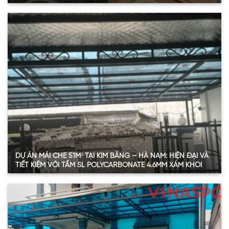
Thông tin kỹ thuật vật tư cung cấp
Loại tấm SL
Độ
Màu
Diện tích
Vị trí ứng dụng
Polycarbonate
dày
sắc
sử dụng
SL Polycarbonate
Trắng
Mái ban công
4.6mm
22.18 m²
đặc ruột
trong
phụ, lối đi nhỏ
SL Polycarbonate
Trắng
Mái hiên tầng
6mm
30.41 m²
đặc ruột
trong
trệt
SL Polycarbonate
Trắng
Mái che sân sau
8mm
35.20 m²
đặc ruột
trong
– khu BBQ
Xem thêm
DỰ ÁN MÁI CHE 51M² TẠI KIM BẢNG – HÀ NAM: HIỆN ĐẠI VÀ
TIẾT KIỆM VỚI TẤM SL POLYCARBONATE 4.6MM XÁM KHÓI
Thông tin chi tiết vật tư cung cấp
Thông tin
Chi tiết
Diện tích sử dụng
51 m²
Loại tấm
SL Polycarbonate đặc ruột