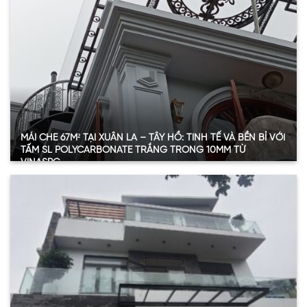
Loại tấm
SL Polycarbonate đặc ruột
Độ dày
6 mm
Màu sắc
Nâu trà (Bronze/Brown)
Vị trí ứng dụng
Mái che sân chính – khu vực sinh hoạt ngoài trời
Xem thêm
MÁI CHE 67M² TẠI XUÂN LA – TÂY HỒ: TINH TẾ VÀ BỀN BỈ VỚI
TẤM SL POLYCARBONATE TRẮNG TRONG 10MM TỪ
VINASPC
Thông tin chi tiết vật tư SL Polycarbonate cung cấp
Hạng mục
Chi tiết
Diện tích sử dụng
67 m²
Loại vật tư
Tấm SL Polycarbonate đặc ruột
Độ dày
10 mm
Màu sắc
Trắng trong (Clear)
Vị trí ứng dụng
Mái sảnh chính, khu sân phụ, giếng trời