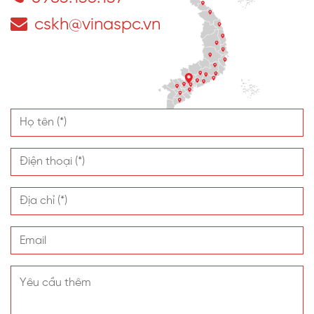
cskh@vinaspc.vn