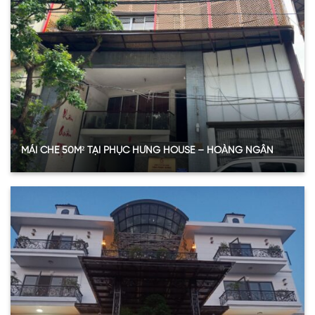
Loại vật liệu
SL Polycarbonate đặc ruột
Độ dày tấm
4.6 mm
Màu sắc
Nâu trà (Bronze)
Vị trí sử dụng
Mái che sân trước và hành lang nhỏ
Xem thêm
MÁI CHE 50M² TẠI PHỤC HƯNG HOUSE – HOÀNG NGÂN
Thông số vật tư sử dụng
Hạng mục
Chi tiết
Diện tích lắp đặt
50 m²
Vật liệu
SL Polycarbonate đặc ruột
Độ dày
6mm
Màu sắc
Nâu trà (Bronze)
Vị trí ứng dụng
Mái che sân phụ, hiên nhà căn hộ tầng trệt