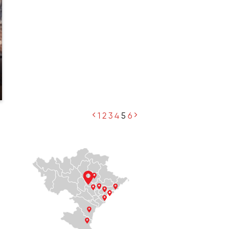
Xem thêm
1
2
3
4
5
6