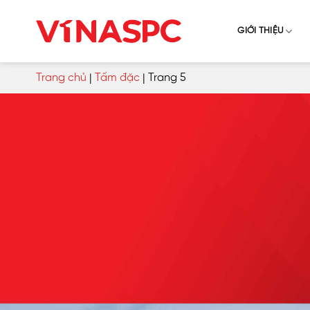
Skip
to
GIỚI THIỆU
content
Trang chủ
|
Tấm đặc
|
Trang 5