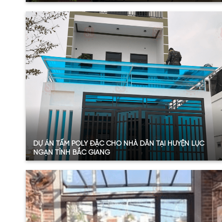
Quy mô:
48.5m2
Hạng mục:
Tấm Poly đặc ruột
Sản phẩm:
Tấm poly đặc ruột 4.6mmm
Thông số:
Dày 4.6mm – màu nâu trà
Năm:
2024
Xem thêm
DỰ ÁN TẤM POLY ĐẶC CHO NHÀ DÂN TẠI HUYỆN LỤC
NGẠN TỈNH BẮC GIANG
Quy mô:
30.4m2
Hạng mục:
Tấm Poly đặc ruột
Sản phẩm:
Tấm poly đặc ruột 4.6mmm
Thông số:
Dày 4.6mm – màu xanh hồ
Năm:
2024