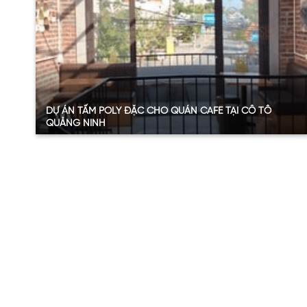
Xem thêm
DỰ ÁN TẤM POLY ĐẶC CHO QUÁN CAFE TẠI CÔ TÔ
QUẢNG NINH
Quy mô:
50m2
Hạng mục:
Tấm Poly đặc ruột
Sản phẩm:
Tấm polycarbonate đặc ruột 4.6mmm
Thông số:
Dày 4.6mm – màu trắng
Năm:
2024
Xem thêm