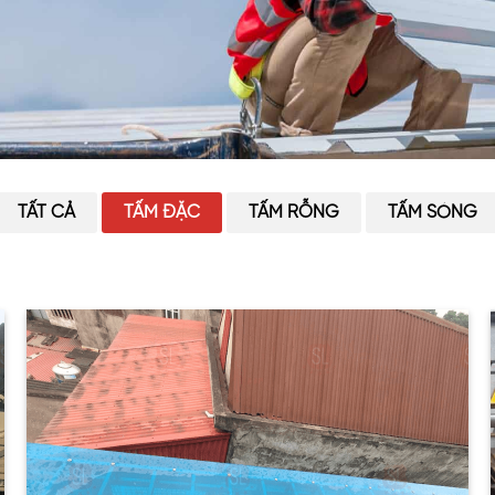
TẤT CẢ
TẤM ĐẶC
TẤM RỖNG
TẤM SÓNG