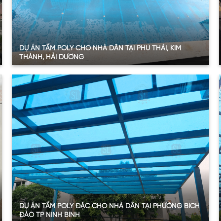
DỰ ÁN TẤM POLY CHO NHÀ DÂN TẠI PHÚ THÁI, KIM
THÀNH, HẢI DƯƠNG
Quy mô:
24 m2
Hạng mục:
Tấm nhựa lấy sáng
Sản phẩm:
Tấm Polycarbonate đặc
Thông số:
Dày 3.6mm – Màu xanh hồ
Năm:
2024
Xem thêm
DỰ ÁN TẤM POLY ĐẶC CHO NHÀ DÂN TẠI PHƯỜNG BÍCH
ĐÀO TP NINH BÌNH