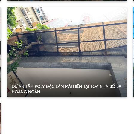
Quy mô:
30.5 m2
Hạng mục:
Tấm nhựa lấy sáng
Sản phẩm:
Tấm Polycarbonate đặc
Thông số:
Dày 4.6mm – Màu xanh hồ
Năm:
2024
Xem thêm
DỰ ÁN TẤM POLY ĐẶC LÀM MÁI HIÊN TẠI TÒA NHÀ SỐ 59
HOÀNG NGÂN
Quy mô:
50 m2
Hạng mục:
Tấm nhựa lấy sáng
Sản phẩm:
Tấm Polycarbonate đặc
Thông số:
Dày 6mm – Màu nâu trà
Năm:
2024