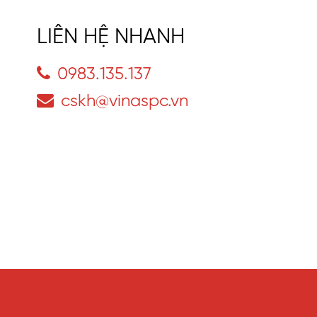
LIÊN HỆ NHANH
0983.135.137
cskh@vinaspc.vn