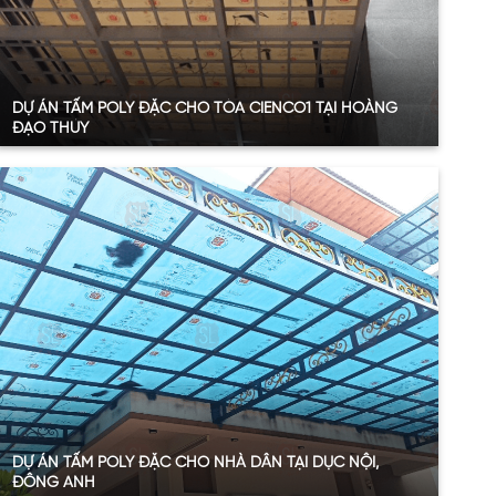
DỰ ÁN TẤM POLY ĐẶC CHO TÒA CIENCO1 TẠI HOÀNG
ĐẠO THÚY
Quy mô:
36m2
Hạng mục:
Tấm Poly đặc ruột
Sản phẩm:
Tấm poly đặc ruột 4.6mm
Thông số:
Dày 4.6mm – màu nâu trà
Năm:
2024
Xem thêm
DỰ ÁN TẤM POLY ĐẶC CHO NHÀ DÂN TẠI DỤC NỘI,
ĐÔNG ANH