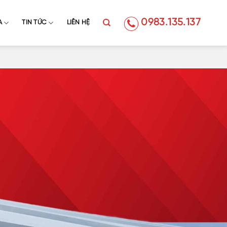
0983.135.137
A
TIN TỨC
LIÊN HỆ