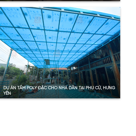
Quy mô:
112,35 m2
Hạng mục:
Tấm nhựa lấy sáng
Sản phẩm:
Tấm Polycarbonate đặc
Thông số:
Dày 4.6mm – Màu xám khói và dày 3mm –
Màu trắng trong
Năm:
2024
Xem thêm
DỰ ÁN TẤM POLY ĐẶC CHO NHÀ DÂN TẠI PHÙ CỪ, HƯNG
YÊN
Quy mô:
110 m2
Hạng mục:
Tấm nhựa lấy sáng
Sản phẩm:
Tấm Polycarbonate đặc
Thông số:
Dày 4.6mm – Màu xanh hồ
Năm:
2024