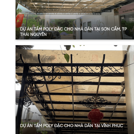
DỰ ÁN TẤM POLY ĐẶC CHO NHÀ DÂN TẠI SƠN CẨM, TP
THÁI NGUYÊN
Quy mô:
45 m2
Hạng mục:
Tấm nhựa lấy sáng
Sản phẩm:
Tấm Polycarbonate đặc
Thông số:
Dày 4.6mm – Màu nâu trà
Năm:
2024
Xem thêm
DỰ ÁN TẤM POLY ĐẶC CHO NHÀ DÂN TẠI VĨNH PHÚC