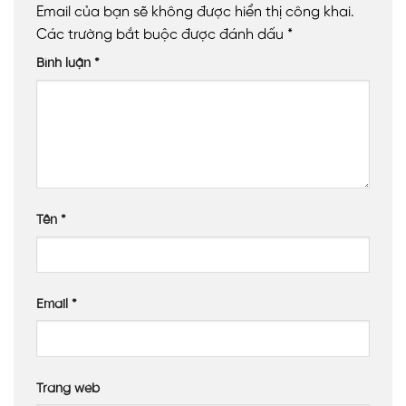
Email của bạn sẽ không được hiển thị công khai.
Màu sắc
Trắng trong (Clear)
Các trường bắt buộc được đánh dấu
*
Diện tích
150m²
Bình luận
*
Ứng dụng
Mái che chuồng trại nuôi bò
Địa điểm
Xã Kỳ Anh – Hà Tĩnh
XEM THÊM
Tên
*
Email
*
Trang web