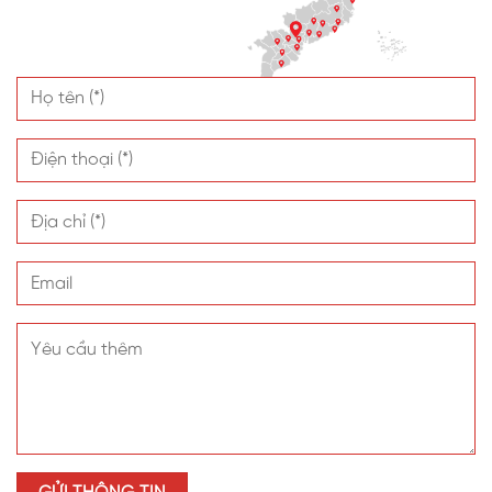
Dự án được khách hàng đánh giá cao về độ thẩm mỹ
và chất lượng sản phẩm. Mái lợp của tấm nhựa SL
Polycarbonate đã mang đến sự hài hòa giữa không
gian bên trong quán Cafe và ngoài trời. Với khả năng
lấy sáng tốt, mái lợp đã cho khách hàng trải nghiệm
không gian uống Cafe thư giãn như được ngồi ngoài
trời.
Không chỉ vậy, khách hàng còn rất hài lòng khi tấm
nhựa không tích nhiệt, tản nhiệt gây nóng như các vật
liệu khác trên thị trường dù thời tiết đang trong những
ngày nắng nóng.
Uy tín và chất lượng, VINASPC được nhiều khách hàng
lựa chọn là nhà cung ứng vật liệu xây dựng trong nhiều
năm qua. Nếu quý khách hàng đang tìm kiếm tấm nhựa
lấy sáng cho dự án mới của mình, đừng ngại ngần liên
hệ ngay để được chuyên viên tư vấn nhanh nhất.