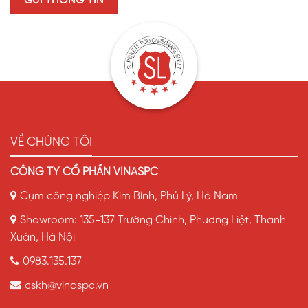
Công ty Cổ phần VINASPC
VỀ CHÚNG TÔI
VINASPC
CÔNG TY CỔ PHẦN VINASPC
Công ty Cổ phần VINASPC với hơn 18 năm kinh nghiệm,
Cụm công nghiệp Kim Bình, Phủ Lý, Hà Nam
hiện đang là nhà máy sản xuất tấm nhựa lấy sáng quy mô
Showroom: 135-137 Trường Chinh, Phương Liệt, Thanh
bậc nhất với 5 dây chuyền hiện đại công nghệ châu Âu,
Xuân, Hà Nội
0983.135.137
cskh@vinaspc.vn