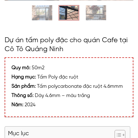
Dự án tấm poly đặc cho quán Cafe tại
Cô Tô Quảng Ninh
Quy mô:
50m2
Hạng mục:
Tấm Poly đặc ruột
Sản phẩm:
Tấm polycarbonate đặc ruột 4.6mmm
Thông số:
Dày 4.6mm – màu trắng
Năm:
2024
Mục lục