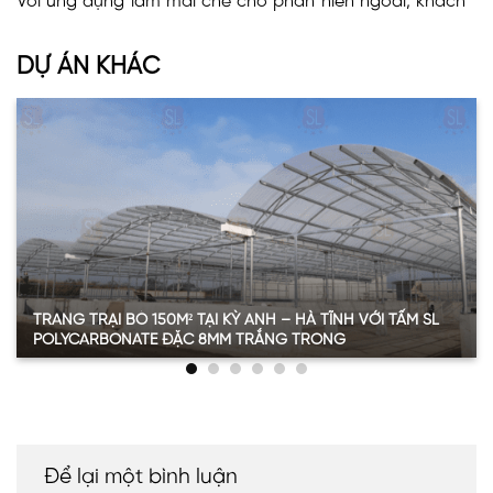
Với ứng dụng làm mái che cho phần hiên ngoài, khách
hàng cũng đưa ra yêu cầu cao về tính an toàn của sản
phẩm nhằm mục đích sử dụng lâu dài.
DỰ ÁN KHÁC
Giải pháp VINASPC đề xuất
Sau quá trình trao đổi với khách hàng, VINASPC đã hiểu
rõ được yêu cầu của khách hàng đang tìm kiếm về loại
vật liệu xây dựng mới. Vì vậy, VINASPC đã đưa ra đề
xuất về việc sử dụng tấm nhựa SL Polycarbonate dạng
đặc, dày 4.6m, màu trắng trong cho ứng dụng lợp mái
hiên ngoài trời.
TRANG TRẠI BÒ 150M² TẠI KỲ ANH – HÀ TĨNH VỚI TẤM SL
Việc lựa chọn độ dày 4.6mm cho tấm nhựa dạng đặc,
POLYCARBONATE ĐẶC 8MM TRẮNG TRONG
giúp quý khách hàng đảm bảo chắc chắn khả năng
Thông tin chi tiết dự án trang trại bò 150m2 tại Kỳ
chịu lực và độ bền cao khi chịu tác động mạnh từ môi
Anh
trường bên ngoài. Đặc biệt, tấm nhựa dạng đặc không
Hạng mục
Thông tin
vỡ vụn hay nứt vỡ như kính nên rất an toàn cho người
Loại vật liệu
SL Polycarbonate đặc ruột
dùng.
Để lại một bình luận
Độ dày
8mm (8 ly)