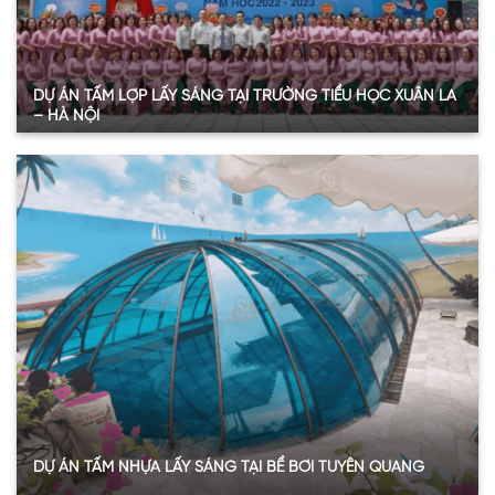
DỰ ÁN TẤM LỢP LẤY SÁNG TẠI TRƯỜNG TIỂU HỌC XUÂN LA
– HÀ NỘI
Quy mô:
100 m2
Hạng mục:
Tấm Poly đặc ruột
Sản phẩm:
Tấm polycarbonate đặc ruột 10mm
Thông số:
Dày 10mm – màu trắng trong
Năm:
2023
Xem thêm
DỰ ÁN TẤM NHỰA LẤY SÁNG TẠI BỂ BƠI TUYÊN QUANG