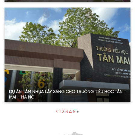
Quy mô:
100 m2
Hạng mục:
Tấm nhựa lấy sáng
Loại:
Tấm Poly đặc ruột
Thông số:
Dày 3mm – Màu xanh hồ
Năm:
2021
Xem thêm
DỰ ÁN TẤM NHỰA LẤY SÁNG CHO TRƯỜNG TIỂU HỌC TÂN
MAI – HÀ NỘI
Quy mô:
170m2
1
2
3
4
5
6
Hạng mục:
Tấm nhựa lấy sáng
Sản phẩm:
Tấm Polycarbonate đặc
Thông số:
Dày 10mm – màu trắng trong
Năm:
2023