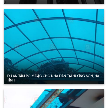
Quy mô:
30m2
Hạng mục:
Tấm Poly đặc ruột
Sản phẩm:
Tấm polycarbonate đặc ruột 6mmm và 8mm
Thông số:
Dày 3mm – màu trắng trong
Năm:
2024
Xem thêm
DỰ ÁN TẤM POLY ĐẶC CHO NHÀ DÂN TẠI HƯƠNG SƠN, HÀ
TĨNH
Quy mô
: 50m2
Hạng mục:
Tấm Poly đặc ruột
Sản phẩm:
Tấm polycarbonate đặc ruột 3mmm
Thông số:
Dày 3.6mm – màu xanh hồ