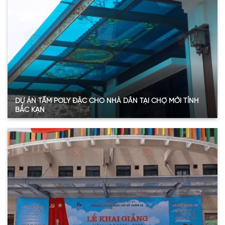
Năm:
2024
Xem thêm
DỰ ÁN TẤM POLY ĐẶC CHO NHÀ DÂN TẠI CHỢ MỚI TỈNH
BẮC KẠN
Quy mô
: 23m2
Hạng mục:
Tấm Poly đặc ruột
Sản phẩm:
Tấm polycarbonate đặc ruột 3mmm
Thông số:
Dày 3mm – màu xanh hồ
Năm:
2023
Xem thêm