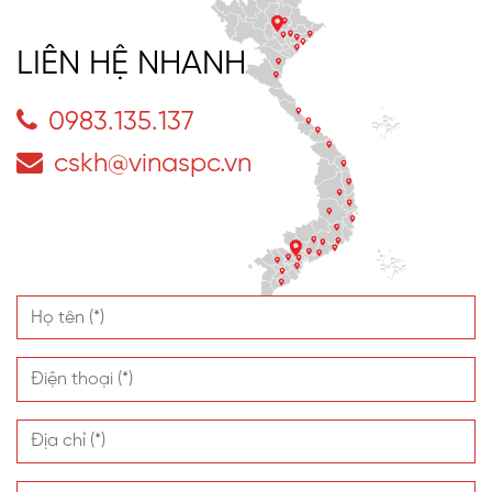
Xem thêm
LIÊN HỆ NHANH
0983.135.137
cskh@vinaspc.vn