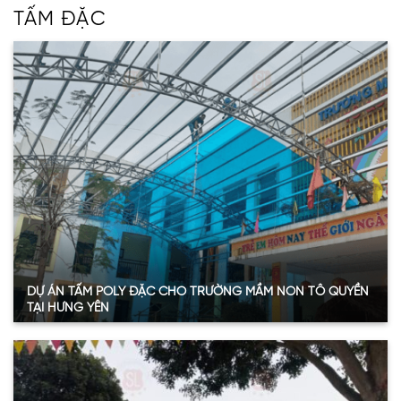
TẤM ĐẶC
DỰ ÁN TẤM POLY ĐẶC CHO TRƯỜNG MẦM NON TÔ QUYỀN
TẠI HƯNG YÊN
Quy mô:
650m2
Hạng mục:
Tấm Poly đặc ruột
Sản phẩm:
Tấm polycarbonate đặc ruột 8mmm
Thông số:
Dày 8mm – màu xanh hồ