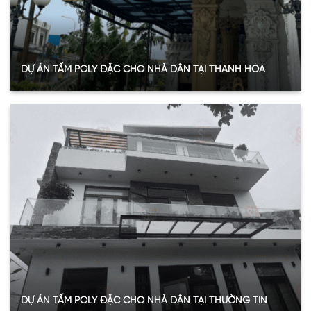
DỰ ÁN TẤM POLY ĐẶC CHO NHÀ DÂN TẠI THANH HÓA
Quy mô:
100m2
Hạng mục:
Tấm Poly đặc ruột
Sản phẩm:
Tấm polycarbonate đặc ruột 6mmm
Thông số:
Dày 6mm – màu xám khói
Năm:
2024
Xem thêm
DỰ ÁN TẤM POLY ĐẶC CHO NHÀ DÂN TẠI THƯỜNG TÍN