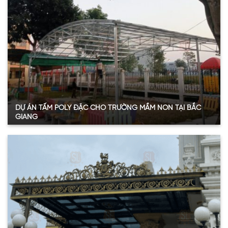
Năm:
2024
Xem thêm
DỰ ÁN TẤM POLY ĐẶC CHO TRƯỜNG MẦM NON TẠI BẮC
GIANG
Quy mô:
75m2
Hạng mục:
Tấm Poly đặc ruột
Sản phẩm:
Tấm polycarbonate đặc ruột 3mmm
Thông số:
Dày 3mm – màu trắng trong
Năm:
2024
Xem thêm