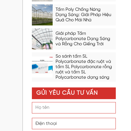
Tấm Poly Chống Nóng
Dạng Sóng: Giải Pháp Hiệu
Quả Cho Mái Nhà
Giải pháp Tấm
Polycarbonate Dạng Sóng
và Rỗng Cho Giếng Trời
So sánh tấm SL
Polycarbonate đặc ruột và
tấm SL Polycarbonate rỗng
ruột và tấm SL
Polycarbonate dạng sóng
GỬI YÊU CẦU TƯ VẤN