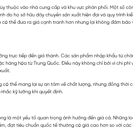
y thuộc vào nhà cung cấp và khu vực phân phối. Một số côn
h do họ sở hữu dây chuyền sản xuất hiện đại và quy trình ki
ẻ có thể đưa ra giá cạnh tranh hơn nhưng lại không đảm bảo 
ng trực tiếp đến giá thành. Các sản phẩm nhập khẩu từ châ
c hàng hóa từ Trung Quốc. Điều này không chỉ bởi vì chi phí 
xuất.
g có thể mang lại sự an tâm về chất lượng, nhưng đồng thời 
nhắc kỹ lưỡng khi quyết định.
ng là một yếu tố quan trọng ảnh hưởng đến giá cả. Những lo
m, đạt tiêu chuẩn quốc tế thường có giá cao hơn so với các 