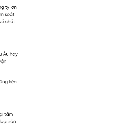
g ty lớn
ểm soát
về chất
u Âu hay
vận
cũng kéo
ại tấm
loại sản