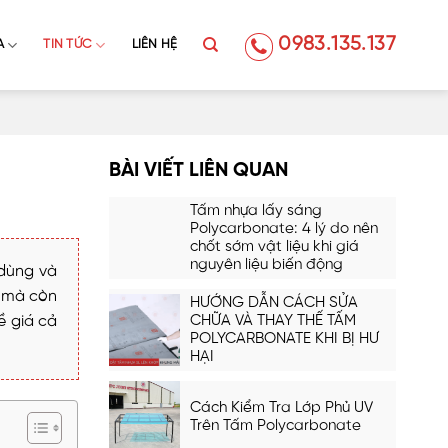
0983.135.137
A
TIN TỨC
LIÊN HỆ
BÀI VIẾT LIÊN QUAN
Tấm nhựa lấy sáng
Polycarbonate: 4 lý do nên
chốt sớm vật liệu khi giá
nguyên liệu biến động
 dùng và
o mà còn
HƯỚNG DẪN CÁCH SỬA
ề giá cả
CHỮA VÀ THAY THẾ TẤM
POLYCARBONATE KHI BỊ HƯ
HẠI
Cách Kiểm Tra Lớp Phủ UV
Trên Tấm Polycarbonate