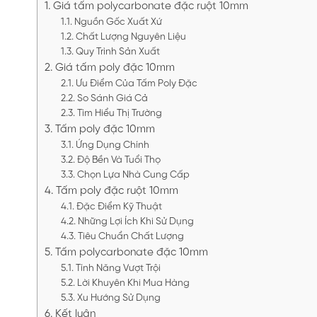
Giá tấm polycarbonate đặc ruột 10mm
Nguồn Gốc Xuất Xứ
Chất Lượng Nguyên Liệu
Quy Trình Sản Xuất
Giá tấm poly đặc 10mm
Ưu Điểm Của Tấm Poly Đặc
So Sánh Giá Cả
Tìm Hiểu Thị Trường
Tấm poly đặc 10mm
Ứng Dụng Chính
Độ Bền Và Tuổi Thọ
Chọn Lựa Nhà Cung Cấp
Tấm poly đặc ruột 10mm
Đặc Điểm Kỹ Thuật
Những Lợi Ích Khi Sử Dụng
Tiêu Chuẩn Chất Lượng
Tấm polycarbonate đặc 10mm
Tính Năng Vượt Trội
Lời Khuyên Khi Mua Hàng
Xu Hướng Sử Dụng
Kết luận