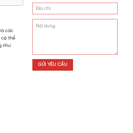
và các
 có thể
g như