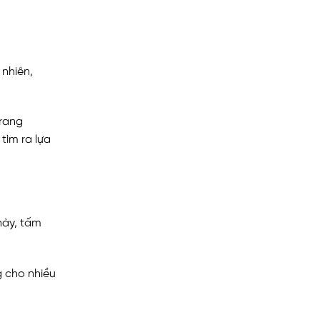
nhiên,
trang
tìm ra lựa
này, tấm
g cho nhiều