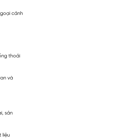
ngoại cảnh
ống thoải
ian và
i, sản
 liệu