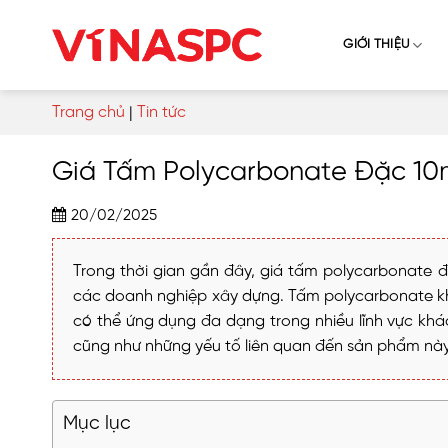
Skip
to
GIỚI THIỆU
content
Trang chủ
|
Tin tức
Giá Tấm Polycarbonate Đặc 10
20/02/2025
Trong thời gian gần đây, giá tấm polycarbonate 
các doanh nghiệp xây dựng. Tấm polycarbonate khô
có thể ứng dụng đa dạng trong nhiều lĩnh vực khác
cũng như những yếu tố liên quan đến sản phẩm này
Mục lục