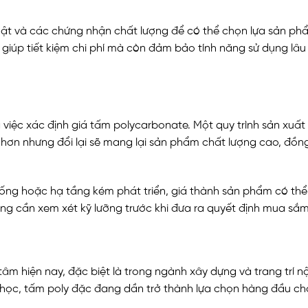
huật và các chứng nhận chất lượng để có thể chọn lựa sản p
 giúp tiết kiệm chi phí mà còn đảm bảo tính năng sử dụng lâu
 việc xác định giá tấm polycarbonate. Một quy trình sản xuất 
m hơn nhưng đổi lại sẽ mang lại sản phẩm chất lượng cao, đồn
thống hoặc hạ tầng kém phát triển, giá thành sản phẩm có th
àng cần xem xét kỹ lưỡng trước khi đưa ra quyết định mua sắm
âm hiện nay, đặc biệt là trong ngành xây dựng và trang trí nộ
óa học, tấm poly đặc đang dần trở thành lựa chọn hàng đầu ch