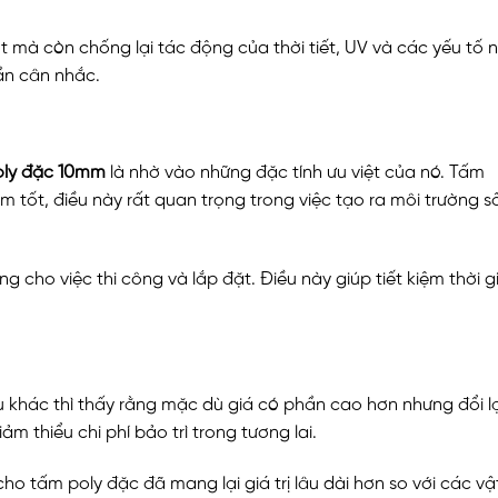
 mà còn chống lại tác động của thời tiết, UV và các yếu tố 
cần cân nhắc.
oly đặc 10mm
là nhờ vào những đặc tính ưu việt của nó. Tấm
tốt, điều này rất quan trọng trong việc tạo ra môi trường s
 cho việc thi công và lắp đặt. Điều này giúp tiết kiệm thời g
ệu khác thì thấy rằng mặc dù giá có phần cao hơn nhưng đổi lạ
 thiểu chi phí bảo trì trong tương lai.
o tấm poly đặc đã mang lại giá trị lâu dài hơn so với các vật