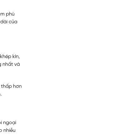
hẩm phù
 dài của
khép kín,
g nhất và
ể thấp hơn
.
i ngoại
o nhiều