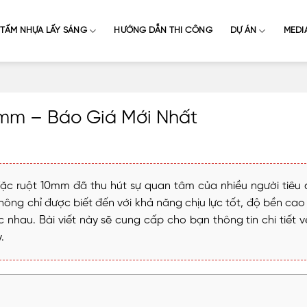
TẤM NHỰA LẤY SÁNG
HƯỚNG DẪN THI CÔNG
DỰ ÁN
MEDI
mm – Báo Giá Mới Nhất
đặc ruột 10mm đã thu hút sự quan tâm của nhiều người tiêu
ng chỉ được biết đến với khả năng chịu lực tốt, độ bền ca
 nhau. Bài viết này sẽ cung cấp cho bạn thông tin chi tiết v
.