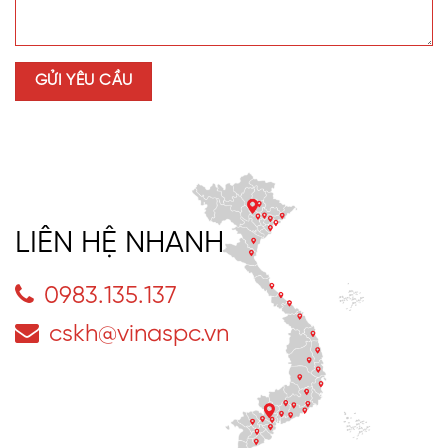
LIÊN HỆ NHANH
0983.135.137
cskh@vinaspc.vn