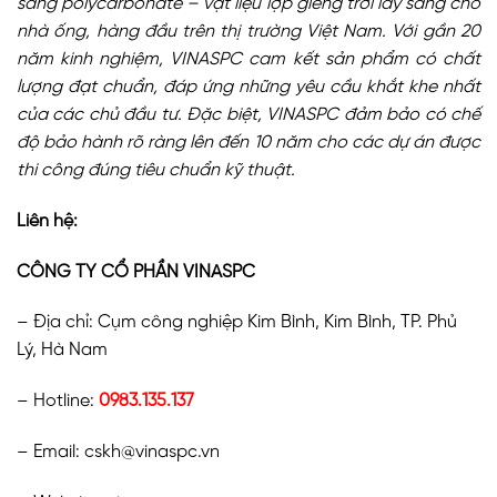
sáng polycarbonate – vật liệu lợp giếng trời lấy sáng cho
nhà ống, hàng đầu trên thị trường Việt Nam. Với gần 20
năm kinh nghiệm, VINASPC cam kết sản phẩm có chất
lượng đạt chuẩn, đáp ứng những yêu cầu khắt khe nhất
của các chủ đầu tư. Đặc biệt, VINASPC đảm bảo có chế
độ bảo hành rõ ràng lên đến 10 năm cho các dự án được
thi công đúng tiêu chuẩn kỹ thuật.
Liên hệ:
CÔNG TY CỔ PHẦN VINASPC
– Địa chỉ: Cụm công nghiệp Kim Bình, Kim Bình, TP. Phủ
Lý, Hà Nam
– Hotline:
0983.135.137
– Email: cskh@vinaspc.vn