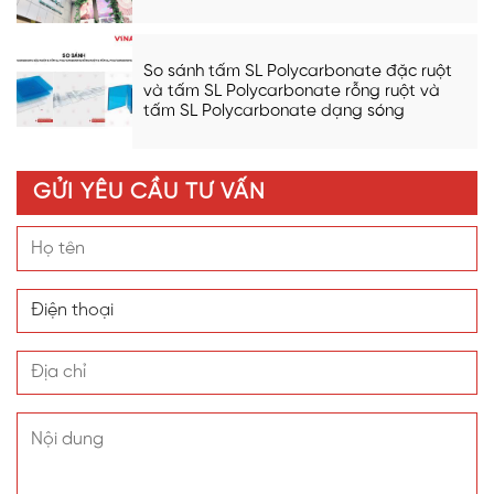
So sánh tấm SL Polycarbonate đặc ruột
và tấm SL Polycarbonate rỗng ruột và
tấm SL Polycarbonate dạng sóng
GỬI YÊU CẦU TƯ VẤN