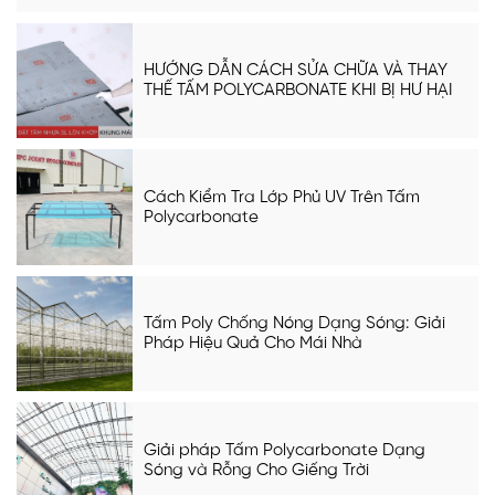
HƯỚNG DẪN CÁCH SỬA CHỮA VÀ THAY
THẾ TẤM POLYCARBONATE KHI BỊ HƯ HẠI
Cách Kiểm Tra Lớp Phủ UV Trên Tấm
Polycarbonate
Tấm Poly Chống Nóng Dạng Sóng: Giải
Pháp Hiệu Quả Cho Mái Nhà
Giải pháp Tấm Polycarbonate Dạng
Sóng và Rỗng Cho Giếng Trời