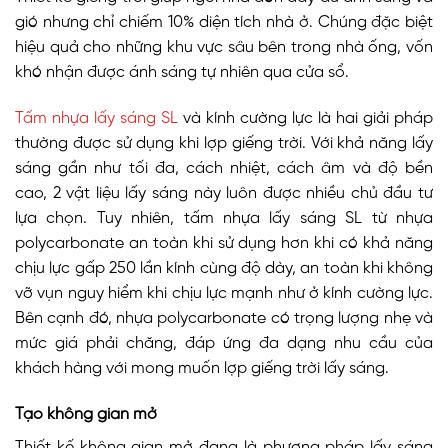
gió nhưng chỉ chiếm 10% diện tích nhà ở. Chúng đ
ặc biệt
hiệu quả cho những khu vực sâu bên trong nhà ống, vốn
khó nhận được ánh sáng tự nhiên qua cửa sổ.
Tấm nhựa lấy sáng SL
và kính cường lực là hai giải pháp
thường được sử dụng khi lợp giếng trời. Với khả năng lấy
sáng gần như tối đa, cách nhiệt, cách âm và độ bền
cao, 2 vật liệu lấy sáng này luôn được nhiều chủ đầu tư
lựa chọn. Tuy nhiên, tấm nhựa lấy sáng SL từ nhựa
polycarbonate an toàn khi sử dụng hơn khi có khả năng
chịu lực gấp 250 lần kính cùng độ dày, an toàn khi không
vỡ vụn nguy hiểm khi chịu lực mạnh như ở kính cường lực.
Bên cạnh đó, nhựa polycarbonate có trọng lượng nhẹ và
mức giá phải chăng, đáp ứng đa dạng nhu cầu của
khách hàng với mong muốn lợp giếng trời lấy sáng.
Tạo không gian mở
Thiết kế không gian mở đang là phương pháp lấy sáng