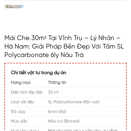
Mái Che 30m² Tại Vĩnh Trụ – Lý Nhân –
Hà Nam: Giải Pháp Bền Đẹp Với Tấm SL
Polycarbonate 6ly Nâu Trà
Chi tiết vật tư trong dự án
Hạng mục
Thông tin
Diện tích lắp đặt
30 m²
Loại vật liệu
SL Polycarbonate đặc ruột
Độ dày
6mm (6ly)
Màu sắc
Nâu trà (Bronze)