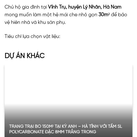
Chủ hộ gia đình tại
Vĩnh Trụ, huyện Lý Nhân, Hà Nam
mong muốn làm một hệ mái che nhỏ gọn
30m²
để bảo
vệ hiên nhà và khu sân phụ.
Tiêu chí lựa chọn vật liệu:
Chống nắng tốt – tránh oi nóng miền Bắc
DỰ ÁN KHÁC
Lấy sáng tự nhiên, không tối không gian
Nhẹ, dễ thi công, tiết kiệm chi phí
Đảm bảo thẩm mỹ lâu dài
Giải pháp được chọn là
tấm SL Polycarbonate đặc ruột
6mm (6ly) màu nâu trà
, sản phẩm do
Vinaspc cung cấp
chính hãng
.
TRANG TRẠI BÒ 150M² TẠI KỲ ANH – HÀ TĨNH VỚI TẤM SL
POLYCARBONATE ĐẶC 8MM TRẮNG TRONG