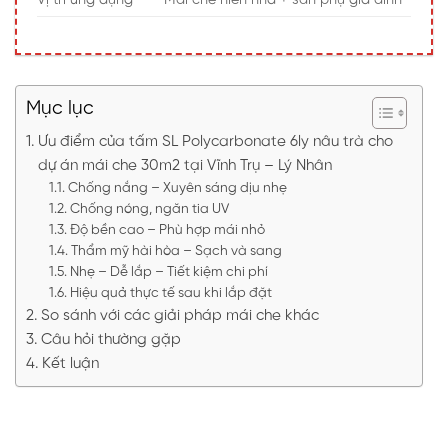
Vị trí ứng dụng
Mái che hiên nhà + sân phụ gia đình
Mục lục
Ưu điểm của tấm SL Polycarbonate 6ly nâu trà cho
dự án mái che 30m2 tại Vĩnh Trụ – Lý Nhân
Chống nắng – Xuyên sáng dịu nhẹ
Chống nóng, ngăn tia UV
Độ bền cao – Phù hợp mái nhỏ
Thẩm mỹ hài hòa – Sạch và sang
Nhẹ – Dễ lắp – Tiết kiệm chi phí
Hiệu quả thực tế sau khi lắp đặt
So sánh với các giải pháp mái che khác
Câu hỏi thường gặp
Kết luận