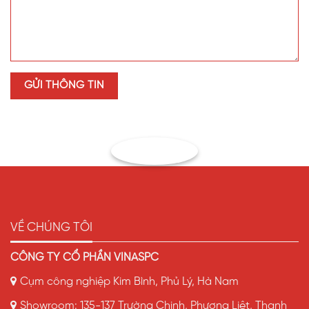
2. Màu nâu trà có làm tối không gian không?
Không. Màu giúp dịu sáng, vẫn đảm bảo đủ ánh sáng
tự nhiên.
3. Tấm có chống ồn mưa tốt không?
Có. Giảm tiếng ồn rõ rệt so với mái tôn kim loại.
4. Tuổi thọ của tấm SL Polycarbonate là bao lâu?
Trung bình 10–15 năm, không bị giòn hay ngả màu nếu
lắp đúng kỹ thuật.
Kết luận
VỀ CHÚNG TÔI
Dự án mái che 30m² tại Vĩnh Trụ – Lý Nhân – Hà Nam
cho thấy hiệu quả vượt trội của
tấm SL Polycarbonate
CÔNG TY CỔ PHẦN VINASPC
đặc ruột 6ly nâu trà
:
lấy sáng dịu – chống nóng – bền
Cụm công nghiệp Kim Bình, Phủ Lý, Hà Nam
chắc – thẩm mỹ – chi phí hợp lý
.
Showroom: 135-137 Trường Chinh, Phương Liệt, Thanh