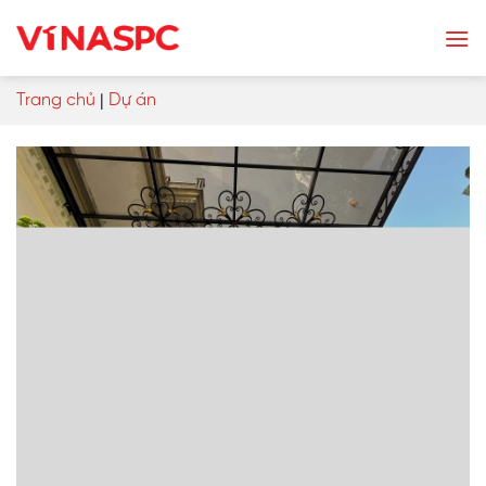
Skip
to
content
Trang chủ
|
Dự án