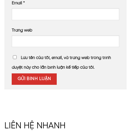
Thẩm mỹ hài hòa – Sạch và sang
Email
*
Màu nâu trà tôn lên vẻ sang trọng, phù hợp kiến trúc
nhà phố và nhà vườn, đồng thời hạn chế bụi bẩn bám
dính.
Trang web
Nhẹ – Dễ lắp – Tiết kiệm chi phí
Trọng lượng nhẹ hơn kính nhiều lần, dễ vận chuyển –
cắt lắp, không cần kết cấu khung nặng, tiết kiệm chi phí
Lưu tên của tôi, email, và trang web trong trình
đáng kể.
duyệt này cho lần bình luận kế tiếp của tôi.
Hiệu quả thực tế sau khi lắp đặt
Hiên nhà luôn sáng, không cần đèn vào ban ngày
Mát mẻ hơn so với mái tôn cũ, giảm nhiệt rõ rệt
Không bị thấm dột, đảm bảo che chắn khi mưa
Dễ vệ sinh, không bị rêu mốc hay phai màu nhanh
LIÊN HỆ NHANH
So sánh với các giải pháp mái che khác