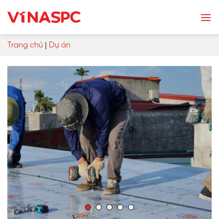
Skip
to
content
Trang chủ
|
Dự án