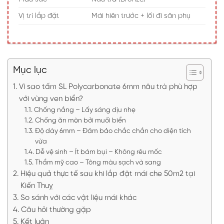
Vị trí lắp đặt
Mái hiên trước + lối đi sân phụ
Mục lục
Vì sao tấm SL Polycarbonate 6mm nâu trà phù hợp
với vùng ven biển?
Chống nắng – Lấy sáng dịu nhẹ
Chống ăn mòn bởi muối biển
Độ dày 6mm – Đảm bảo chắc chắn cho diện tích
vừa
Dễ vệ sinh – Ít bám bụi – Không rêu mốc
Thẩm mỹ cao – Tông màu sạch và sang
Hiệu quả thực tế sau khi lắp đặt mái che 50m2 tại
Kiến Thuỵ
So sánh với các vật liệu mái khác
Câu hỏi thường gặp
Kết luận