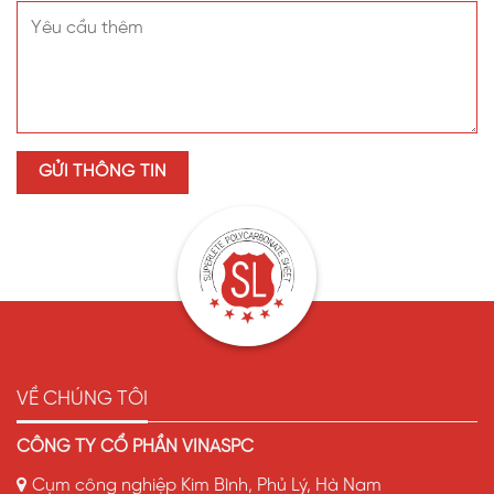
Tấm 6mm có dùng được cho mái lớn không?
Có. Với diện tích 50m², tấm 6mm đủ cứng và an toàn
khi lắp đặt đúng kỹ thuật.
Màu nâu trà có làm không gian bị tối?
Không. Tấm vẫn xuyên sáng tốt, tạo ánh sáng nhẹ
nhàng, không gây chói.
Tấm có chống ồn khi trời mưa không?
Có. So với mái tôn, tấm SL Poly giảm tiếng mưa rõ
rệt.
Có bị giòn sau vài năm sử dụng không?
Không. Tấm SL Polycarbonate đặc ruột được bảo
hành chất lượng, tuổi thọ trung bình 10–15 năm.
VỀ CHÚNG TÔI
Liên hệ đặt mua tấm SL Polycarbonate tại Hải Phòng
CÔNG TY CỔ PHẦN VINASPC
Địa chỉ: Cụm công nghiệp Kim Bình, Kim Bình, TP. Phủ
Cụm công nghiệp Kim Bình, Phủ Lý, Hà Nam