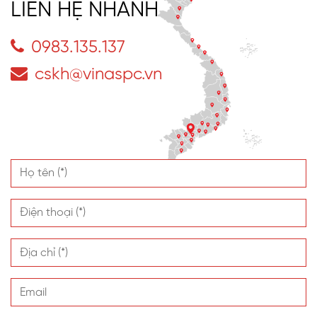
Không thấm nước – không ngấm ẩm
LIÊN HỆ NHANH
Dễ vệ sinh, không rêu mốc – bền màu theo thời gian
0983.135.137
So sánh với các vật liệu mái khác
cskh@vinaspc.vn
SL Polycarbonate
Kính cường
Tiêu chí
Mái tôn
6mm
lực
Truyền sáng
Tốt (~75%)
Không
Rất tốt
Cách nhiệt
Tốt
Kém
Trung bình
Chống rỉ sét
Có
Không
Có
Độ bền va
Trung
Cao
Cao
đập
bình
Thi công
Dễ – nhẹ
Dễ
Khó – nặng
Thẩm mỹ
Sang trọng
Thấp
Cao
Phù hợp ven
Rất phù hợp
Không
Có
biển
Câu hỏi thường gặp