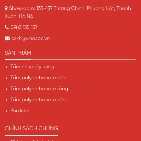
Lý, Hà Nam
Showroom: 135-137 Trường Chinh, Phương Liệt, Thanh
Hotline: 0983.135.137
Xuân, Hà Nội
Website:
Vinaspc.vn
0983.135.137
Email: cskh@vinaspc.vn
cskh@vinaspc.vn
Kênh Youtube: https://www.youtube.com/@vinaspc
SẢN PHẨM
Kênh
Tiktok:
https://www.tiktok.com/@sl.polycarbonate
Tấm nhựa lấy sáng
Fanpage:
Tấm polycarbonate đặc
https://www.facebook.com/tamnhualaysangpolycarbo
Tấm polycarbonate rỗng
Kết luận
Tấm polycarbonate sóng
Dự án mái che 50m² tại Kiến Thụy – Hải Phòng
đã
Phụ kiện
chứng minh tính hiệu quả vượt trội của
tấm SL
Polycarbonate đặc ruột 6mm màu nâu trà
trong công
CHÍNH SÁCH CHUNG
trình dân dụng ven biển:
mát – đẹp – bền – dễ thi công
– không lo ăn mòn
.