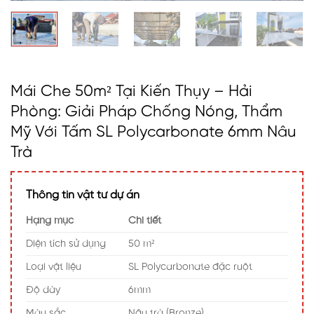
Mái Che 50m² Tại Kiến Thụy – Hải
Phòng: Giải Pháp Chống Nóng, Thẩm
Mỹ Với Tấm SL Polycarbonate 6mm Nâu
Trà
Thông tin vật tư dự án
Hạng mục
Chi tiết
Diện tích sử dụng
50 m²
Loại vật liệu
SL Polycarbonate đặc ruột
Độ dày
6mm
Màu sắc
Nâu trà (Bronze)