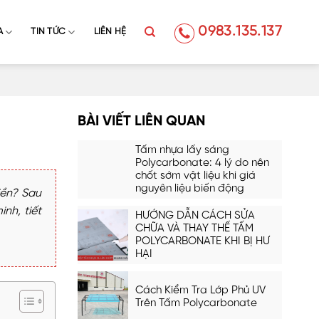
0983.135.137
A
TIN TỨC
LIÊN HỆ
BÀI VIẾT LIÊN QUAN
Tấm nhựa lấy sáng
Polycarbonate: 4 lý do nên
chốt sớm vật liệu khi giá
nguyên liệu biến động
iền? Sau
nh, tiết
HƯỚNG DẪN CÁCH SỬA
CHỮA VÀ THAY THẾ TẤM
POLYCARBONATE KHI BỊ HƯ
HẠI
Cách Kiểm Tra Lớp Phủ UV
Trên Tấm Polycarbonate