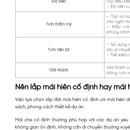
Độ bền
mọi điều kiệ
– Độ bền ca
– Tạo sự sa
cho ngôi nh
Tính thẩm mỹ
– Mẫu mã 
phong cách 
– Sử dụng m
Tính tiện lợi
tác di chuyể
– Tiết kiệm 
Giá thành c
Giá thành
lượng cao v
Nên lắp mái hiên cố định hay mái 
Việc lựa chọn lắp đặt mái hiên cố định và mái hiên
sách, phong cách thiết kế dự án.
Mái che cố định thường phù hợp với các dự án yêu
không gian ổn định, không cần di chuyển thường xuy