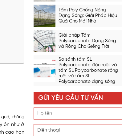
Tấm Poly Chống Nóng
Dạng Sóng: Giải Pháp Hiệu
Quả Cho Mái Nhà
Giải pháp Tấm
Polycarbonate Dạng Sóng
và Rỗng Cho Giếng Trời
So sánh tấm SL
Polycarbonate đặc ruột và
tấm SL Polycarbonate rỗng
ruột và tấm SL
Polycarbonate dạng sóng
GỬI YÊU CẦU TƯ VẤN
 quả, không
y ồn như ở
ành cao hơn