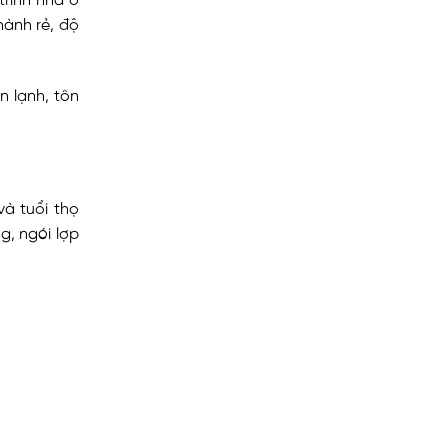
trình nhà ở
hành rẻ, độ
n lạnh, tôn
và tuổi thọ
g, ngói lợp