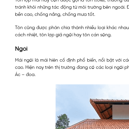
Tôn lợp mái hay còn được gọi là tôn (tole), thường 
tránh khỏi những tác động từ môi trường bên ngoài. Đâ
bền cao, chống nắng, chống mưa tốt.
Tôn cũng được phân chia thành nhiều loại khác nhau
cách nhiệt, tôn lợp giả ngói hay tôn cán sóng.
Ngói
Mái ngói là mái hiên cố định phổ biến, nổi bật với cá
cao.
Hiện nay trên thị trường đang có các loại ngói p
Ác – đoa.