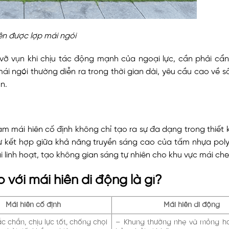
ên được lợp mái ngói
 vỡ vụn khi chịu tác động mạnh của ngoại lực, cần phải cẩ
mái ngói thường diễn ra trong thời gian dài, yêu cầu cao về s
n.
àm mái hiên cố định không chỉ tạo ra sự đa dạng trong thiết k
Sự kết hợp giữa khả năng truyền sáng cao của tấm nhựa pol
i linh hoạt, tạo không gian sáng tự nhiên cho khu vực mái che
o với mái hiên di động là gì?
Mái hiên cố định
Mái hiên di động
c chắn, chịu lực tốt, chống chọi
– Khung thường nhẹ và mỏng hơ