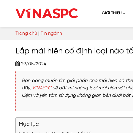
Skip
to
GIỚI THIỆU
content
Trang chủ
|
Tin ngành
Lắp mái hiên cố định loại nào tố
29/05/2024
Bạn đang muốn tìm giải pháp cho mái hiên có thể ch
đây,
VINASPC
sẽ bật mí những loại mái hiên với chấ
kiệm và yên tâm sử dụng không gian bên dưới bất ch
Mục lục