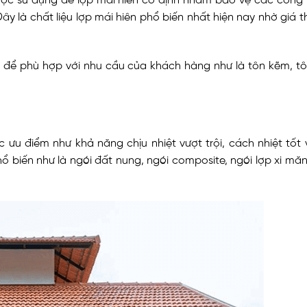
được sử dụng để lợp mái hiên cố định nhằm bảo vệ các công 
y là chất liệu lợp mái hiên phổ biến nhất hiện nay nhờ giá t
 để phù hợp với nhu cầu của khách hàng như là tôn kẽm, tô
c ưu điểm như khả năng chịu nhiệt vượt trội, cách nhiệt tốt 
hổ biến như là ngói đất nung, ngói composite, ngói lợp xi măn