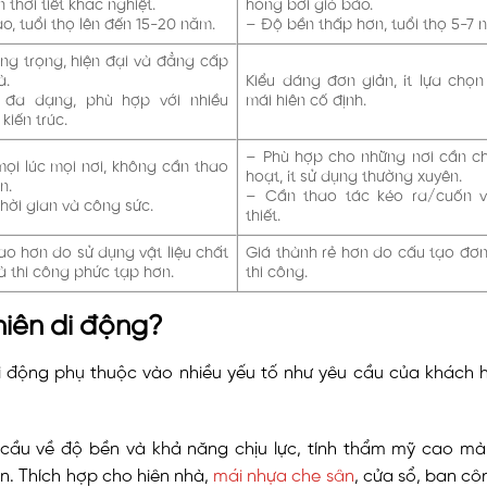
n thời tiết khắc nghiệt.
hỏng bởi gió bão.
o, tuổi thọ lên đến 15-20 năm.
– Độ bền thấp hơn, tuổi thọ 5-7 
ng trọng, hiện đại và đẳng cấp
à.
Kiểu dáng đơn giản, ít lựa chọn
đa dạng, phù hợp với nhiều
mái hiên cố định.
kiến trúc.
– Phù hợp cho những nơi cần ch
ọi lúc mọi nơi, không cần thao
hoạt, ít sử dụng thường xuyên.
n.
– Cần thao tác kéo ra/cuốn v
thời gian và công sức.
thiết.
ao hơn do sử dụng vật liệu chất
Giá thành rẻ hơn do cấu tạo đơn
à thi công phức tạp hơn.
thi công.
hiên di động?
 di động phụ thuộc vào nhiều yếu tố như yêu cầu của khách
 cầu về độ bền và khả năng chịu lực, tính thẩm mỹ cao m
ên.
Thích hợp cho hiên nhà,
mái nhựa che sân
, cửa sổ, ban cô