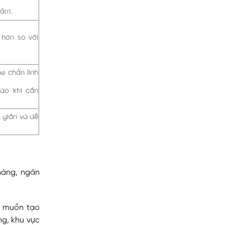
năm.
 hơn so với
e chắn linh
ào khi cần
 giản và dễ
 hàng, ngân
à muốn tạo
ng, khu vực