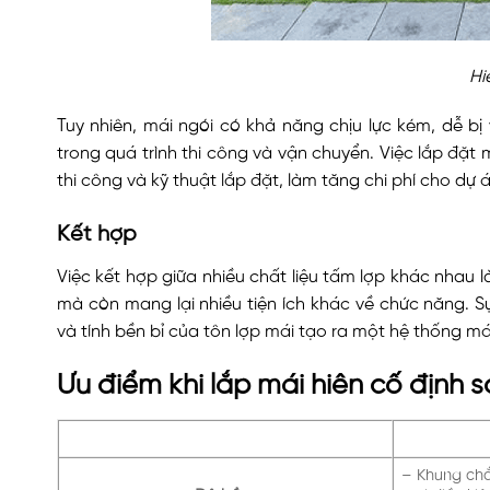
Hi
Tuy nhiên, mái ngói có khả năng chịu lực kém, dễ bị
trong quá trình thi công và vận chuyển. Việc lắp đặt 
thi công và kỹ thuật lắp đặt, làm tăng chi phí cho dự á
Kết hợp
Việc kết hợp giữa nhiều chất liệu tấm lợp khác nhau l
mà còn mang lại nhiều tiện ích khác về chức năng. 
và tính bền bỉ của tôn lợp mái tạo ra một hệ thống má
Ưu điểm khi lắp mái hiên cố định s
– Khung chắ