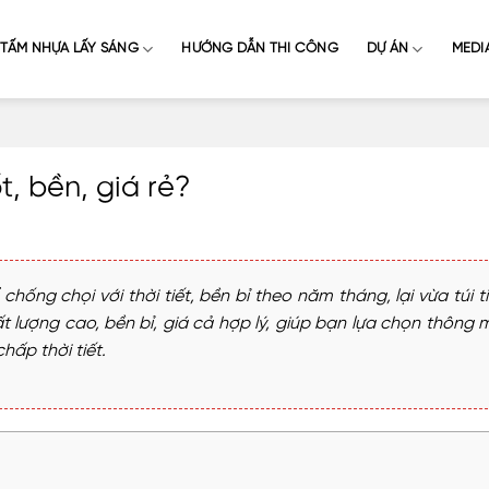
TẤM NHỰA LẤY SÁNG
HƯỚNG DẪN THI CÔNG
DỰ ÁN
MEDI
t, bền, giá rẻ?
ống chọi với thời tiết, bền bỉ theo năm tháng, lại vừa túi t
t lượng cao, bền bỉ, giá cả hợp lý, giúp bạn lựa chọn thông mi
ấp thời tiết.