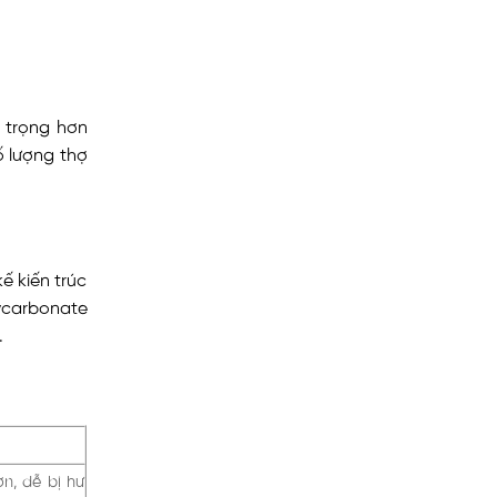
n trọng hơn
ố lượng thợ
ế kiến trúc
ycarbonate
.
n, dễ bị hư