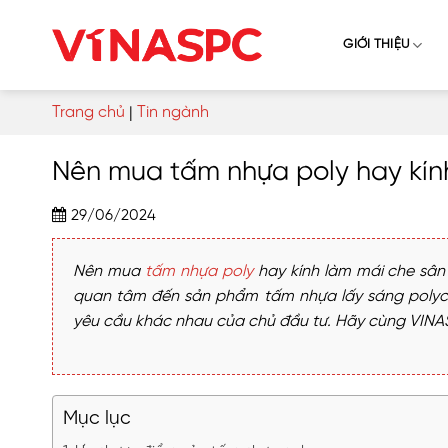
Skip
to
GIỚI THIỆU
content
Trang chủ
|
Tin ngành
Nên mua tấm nhựa poly hay kính
29/06/2024
Nên mua
tấm nhựa poly
hay kính làm mái che sân 
quan tâm đến sản phẩm tấm nhựa lấy sáng polycar
yêu cầu khác nhau của chủ đầu tư. Hãy cùng VINASPC
Mục lục