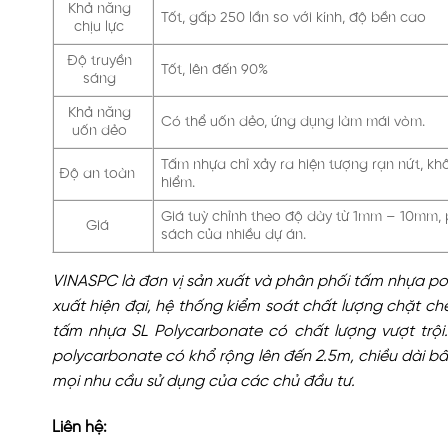
Khả năng
Tốt, gấp 250 lần so với kính, độ bền cao
chịu lực
Độ truyền
Tốt, lên đến 90%
sáng
Khả năng
Có thể uốn dẻo, ứng dụng làm mái vòm.
uốn dẻo
Tấm nhựa chỉ xảy ra hiện tượng rạn nứt, k
Độ an toàn
hiểm.
Giá tuỳ chỉnh theo độ dày từ 1mm – 10mm,
Giá
sách của nhiều dự án.
VINASPC là đơn vị sản xuất và phân phối tấm nhựa po
xuất hiện đại, hệ thống kiểm soát chất lượng chặt c
tấm nhựa SL Polycarbonate có chất lượng vượt trội
polycarbonate có khổ rộng lên đến 2.5m, chiều dài b
mọi nhu cầu sử dụng của các chủ đầu tư.
Liên hệ: