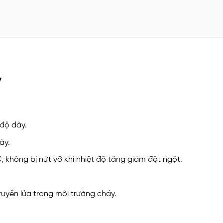
y
 độ dày.
ày.
, không bị nứt vỡ khi nhiệt độ tăng giảm đột ngột.
ruyền lửa trong môi trường cháy.