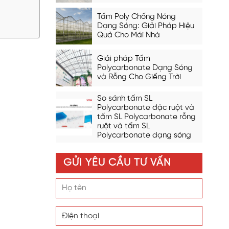
Tấm Poly Chống Nóng
Dạng Sóng: Giải Pháp Hiệu
Quả Cho Mái Nhà
Giải pháp Tấm
Polycarbonate Dạng Sóng
và Rỗng Cho Giếng Trời
So sánh tấm SL
Polycarbonate đặc ruột và
tấm SL Polycarbonate rỗng
ruột và tấm SL
Polycarbonate dạng sóng
GỬI YÊU CẦU TƯ VẤN