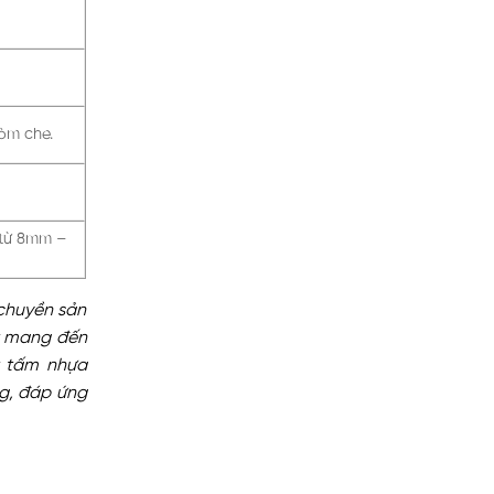
òm che.
 từ 8mm –
 chuyền sản
ết mang đến
t tấm nhựa
ng, đáp ứng