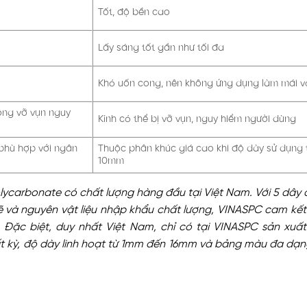
Tốt, độ bền cao
Lấy sáng tốt gần như tối đa
Khó uốn cong, nên không ứng dụng làm mái v
hông vỡ vụn nguy
Kính có thể bị vỡ vụn, nguy hiểm người dùng
 phù hợp với ngân
Thuộc phân khúc giá cao khi độ dày sử dụng
10mm
lycarbonate có chất lượng hàng đầu tại Việt Nam. Với 5 dây
hẽ và nguyên vật liệu nhập khẩu chất lượng, VINASPC cam k
. Đặc biệt, duy nhất Việt Nam, chỉ có tại VINASPC sản xuấ
ất kỳ, độ dày linh hoạt từ 1mm đến 16mm và bảng màu đa dạ