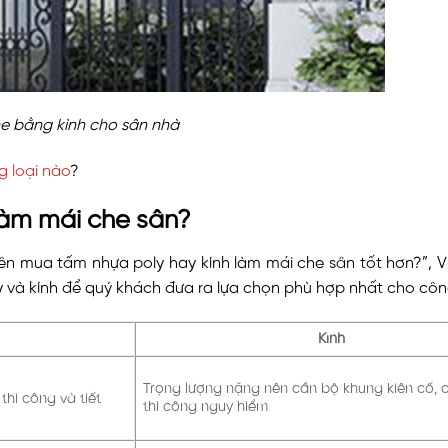
e bằng kình cho sân nhà
 loại nào
?
làm mái che sân?
n mua tấm nhựa poly hay kính làm mái che sân tốt hơn?”, V
 và kính để quý khách đưa ra lựa chọn phù hợp nhất cho công
Kính
Trọng lượng nặng nên cần bộ khung kiên cố, c
thi công và tiết
thi công nguy hiểm