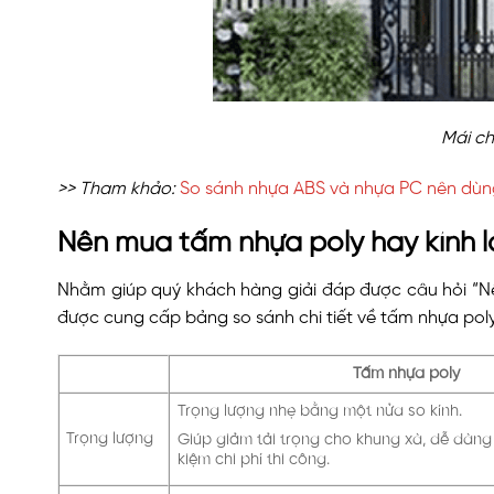
Mái ch
>> Tham khảo:
So sánh nhựa ABS và nhựa PC nên dùng
Nên mua tấm nhựa poly hay kính 
Nhằm giúp quý khách hàng giải đáp được câu hỏi “Nê
được cung cấp bảng so sánh chi tiết về tấm nhựa poly
Tấm nhựa poly
Trọng lượng nhẹ bằng một nửa so kính.
Trọng lượng
Giúp giảm tải trọng cho khung xà, dễ dàng 
kiệm chi phí thi công.