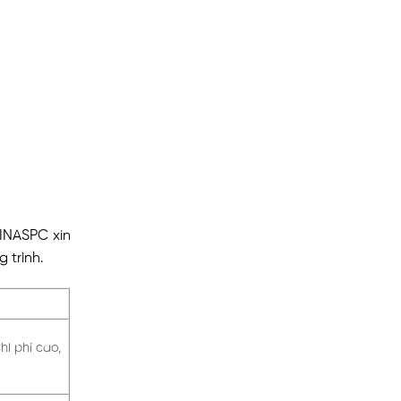
INASPC xin
 trình.
hi phí cao,