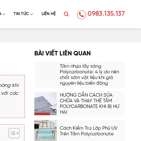
0983.135.137
A
TIN TỨC
LIÊN HỆ
BÀI VIẾT LIÊN QUAN
Tấm nhựa lấy sáng
Polycarbonate: 4 lý do nên
chốt sớm vật liệu khi giá
nguyên liệu biến động
hàng khi
 với các
HƯỚNG DẪN CÁCH SỬA
CHỮA VÀ THAY THẾ TẤM
POLYCARBONATE KHI BỊ HƯ
HẠI
Cách Kiểm Tra Lớp Phủ UV
Trên Tấm Polycarbonate