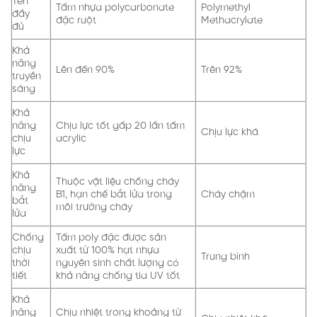
Tên
Tấm nhựa polycarbonate
Polymethyl
đầy
đặc ruột
Methacrylate
đủ
Khả
năng
Lên đến 90%
Trên 92%
truyền
sáng
Khả
năng
Chịu lực tốt gấp 20 lần tấm
Chịu lực khá
chịu
acrylic
lực
Khả
Thuộc vật liệu chống cháy
năng
B1, hạn chế bắt lửa trong
Cháy chậm
bắt
môi trường cháy
lửa
Chống
Tấm poly đặc được sản
chịu
xuất từ 100% hạt nhựa
Trung bình
thời
nguyên sinh chất lượng có
tiết
khả năng chống tia UV tốt
Khả
năng
Chịu nhiệt trong khoảng từ