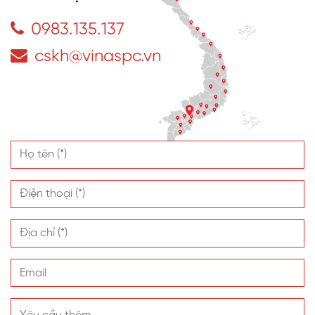
0983.135.137
cskh@vinaspc.vn