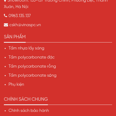
Showroom: 135-137 Trường Chinh, Phương Liệt, Thanh
Xuân, Hà Nội
0983.135.137
cskh@vinaspc.vn
SẢN PHẨM
Tấm nhựa lấy sáng
Tấm polycarbonate đặc
Tấm polycarbonate rỗng
Tấm polycarbonate sóng
Phụ kiện
CHÍNH SÁCH CHUNG
Chính sách bảo hành