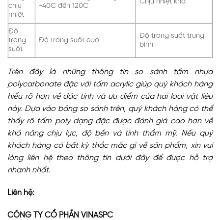
Chịu nhiệt khá
chịu
-40C đến 120C
nhiệt
Độ
Độ trong suốt trung
trong
Độ trong suốt cao
bình
suốt
Trên đây là những thông tin so sánh tấm nhựa
polycarbonate đặc với tấm acrylic giúp quý khách hàng
hiểu rõ hơn về đặc tính và ưu điểm của hai loại vật liệu
này. Dựa vào bảng so sánh trên, quý khách hàng có thể
thấy rõ tấm poly dạng đặc được đánh giá cao hơn về
khả năng chịu lực, độ bền và tính thẩm mỹ. Nếu quý
khách hàng có bất kỳ thắc mắc gì về sản phẩm, xin vui
lòng liên hệ theo thông tin dưới đây để được hỗ trợ
nhanh nhất
.
Liên hệ:
CÔNG TY CỔ PHẦN VINASPC