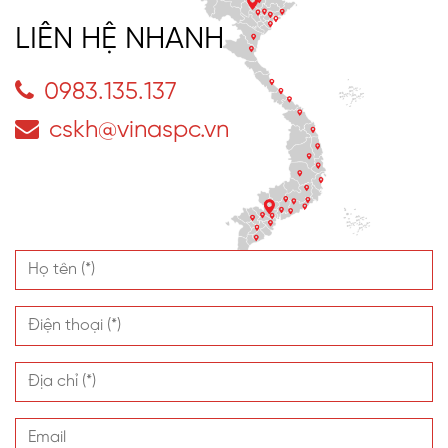
LIÊN HỆ NHANH
0983.135.137
cskh@vinaspc.vn