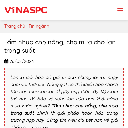
Skip
to
content
Trang chủ
|
Tin ngành
Tấm nhựa che nắng, che mưa cho lan
trong suốt
26/02/2024
Lan là loài hoa có giá trị cao nhưng lại rất nhạy
cảm với thời tiết. Nắng gắt có thể khiến hoa nhanh
tàn còn mưa lớn lại dễ gây úng thối cây. Vậy làm
thế nào để bảo vệ vườn lan của bạn khỏi nắng
mưa khắc nghiệt?
Tấm nhựa che nắng, che mưa
trong suốt
chính là giải pháp hoàn hảo trong
trường hợp này. Cùng tìm hiểu chi tiết hơn về giải
pháp này sau đây.