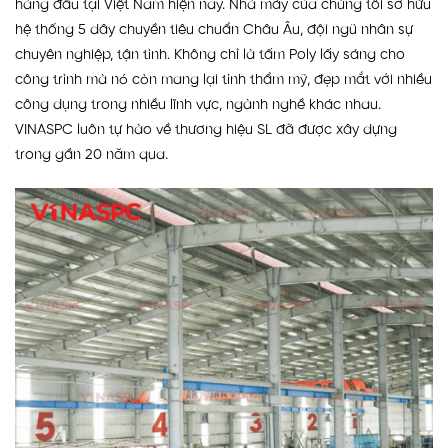
hàng đầu tại Việt Nam hiện nay. Nhà máy của chúng tôi sở hữu
hệ thống 5 dây chuyền tiêu chuẩn Châu Âu, đội ngũ nhân sự
chuyên nghiệp, tận tình. Không chỉ là tấm Poly lấy sáng cho
công trình mà nó còn mang lại tính thẩm mỹ, đẹp mắt với nhiều
công dụng trong nhiều lĩnh vực, ngành nghề khác nhau.
VINASPC luôn tự hào về thương hiệu SL đã được xây dựng
trong gần 20 năm qua.