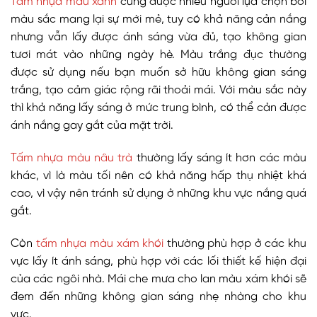
Tấm nhựa màu xanh
cũng được nhiều người lựa chọn bởi
màu sắc mang lại sự mới mẻ, tuy có khả năng cản nắng
nhưng vẫn lấy được ánh sáng vừa đủ, tạo không gian
tươi mát vào những ngày hè.
Màu trắng đục thường
được sử dụng nếu bạn muốn sở hữu không gian sáng
trắng, tạo cảm giác rộng rãi thoải mái. Với màu sắc này
thì khả năng lấy sáng ở mức trung bình, có thể cản được
ánh nắng gay gắt của mặt trời.
Tấm nhựa màu nâu trà
thường lấy sáng ít hơn các màu
khác, vì là màu tối nên có khả năng hấp thụ nhiệt khá
cao, vì vậy nên tránh sử dụng ở những khu vực nắng quá
gắt.
Còn
tấm nhựa màu xám khói
thường phù hợp ở các khu
vực lấy ít ánh sáng, phù hợp với các lối thiết kế hiện đại
của các ngôi nhà. Mái che mưa cho lan màu xám khói sẽ
đem đến những không gian sáng nhẹ nhàng cho khu
vực.