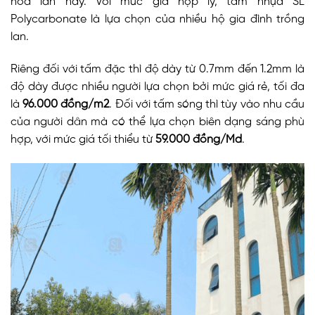
hoa lan này. Với mức giá hợp lý, tấm nhựa SL
Polycarbonate là lựa chọn của nhiều hộ gia đình trồng
lan.
Riêng đối với tấm đặc thì độ dày từ 0.7mm đến 1.2mm là
độ dày được nhiều người lựa chọn bởi mức giá rẻ, tối đa
là
96.000 đồng/m2
. Đối với tấm sóng thì tùy vào nhu cầu
của người dân mà có thể lựa chọn biên dạng sáng phù
hợp, với mức giá tối thiểu từ
59.000 đồng/Md
.