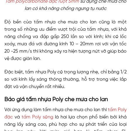
Tấm polycarbonate đặc ruột 5mm
sử dụng che mưa cho
lan có khả năng chống ngưng tụ nước
Độ bền của tấm nhựa che mưa cho lan cũng là một
trong số những ưu điểm vượt trội của tấm nhựa, với khả
năng chống va đập gấp 250 lần so với kính; khi có lốc
xoáy, mưa đá với đường kính 10 – 20mm rơi với vận tốc
20 -25 mm/s thì không xảy ra hiện tượng nứt vỡ giúp bảo
vệ được giàn lan.
Đặc biệt, tấm nhựa Poly có trọng lượng nhẹ, chỉ bằng 1/2
so với kính lấy sáng thông thường, hỗ trợ trong việc lắp
đặt và vận chuyển rất nhiều.
Báo giá tấm nhựa Poly che mưa cho lan
Với ứng dụng làm tấm nhựa che mưa cho lan thì
tấm Poly
đặc
và
tấm Poly sóng
là hai lựa chọn phổ biến bởi khả
năng lấy sáng cao, phù hợp cho sự phát triển của loại