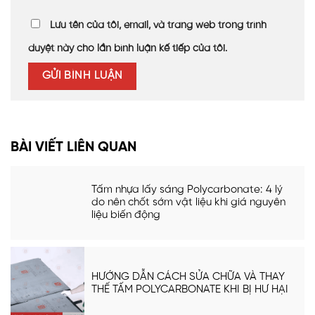
Lưu tên của tôi, email, và trang web trong trình
duyệt này cho lần bình luận kế tiếp của tôi.
BÀI VIẾT LIÊN QUAN
Tấm nhựa lấy sáng Polycarbonate: 4 lý
do nên chốt sớm vật liệu khi giá nguyên
liệu biến động
HƯỚNG DẪN CÁCH SỬA CHỮA VÀ THAY
THẾ TẤM POLYCARBONATE KHI BỊ HƯ HẠI