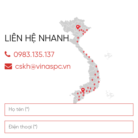
LIÊN HỆ NHANH
0983.135.137
cskh@vinaspc.vn