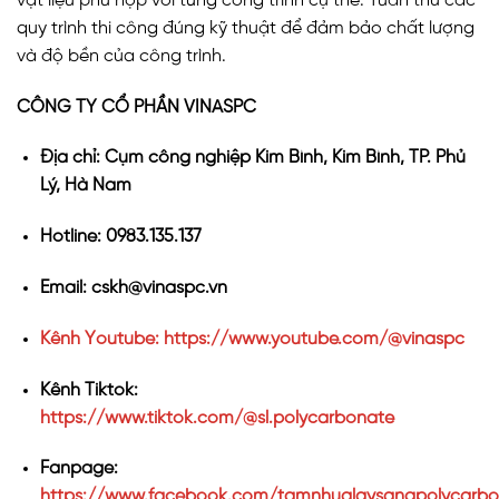
vật liệu phù hợp với từng công trình cụ thể. Tuân thủ các
quy trình thi công đúng kỹ thuật để đảm bảo chất lượng
và độ bền của công trình.
CÔNG TY CỔ PHẦN VINASPC
Địa chỉ: Cụm công nghiệp Kim Bình, Kim Bình, TP. Phủ
Lý, Hà Nam
Hotline: 0983.135.137
Email: cskh@vinaspc.vn
Kênh Youtube: https://www.youtube.com/@vinaspc
Kênh Tiktok:
https://www.tiktok.com/@sl.polycarbonate
Fanpage:
https://www.facebook.com/tamnhualaysangpolycarbo