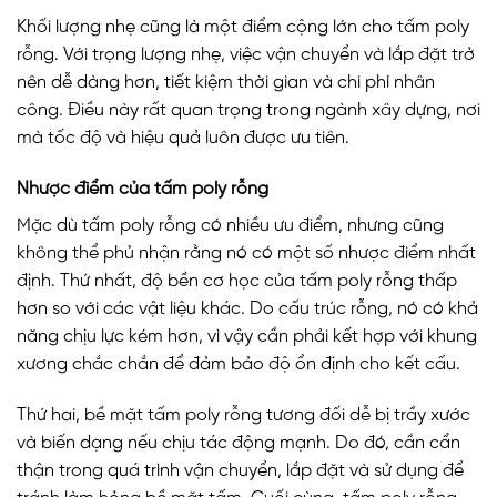
Khối lượng nhẹ cũng là một điểm cộng lớn cho tấm poly
rỗng. Với trọng lượng nhẹ, việc vận chuyển và lắp đặt trở
nên dễ dàng hơn, tiết kiệm thời gian và chi phí nhân
công. Điều này rất quan trọng trong ngành xây dựng, nơi
mà tốc độ và hiệu quả luôn được ưu tiên.
Nhược điểm của tấm poly rỗng
Mặc dù tấm poly rỗng có nhiều ưu điểm, nhưng cũng
không thể phủ nhận rằng nó có một số nhược điểm nhất
định. Thứ nhất, độ bền cơ học của tấm poly rỗng thấp
hơn so với các vật liệu khác. Do cấu trúc rỗng, nó có khả
năng chịu lực kém hơn, vì vậy cần phải kết hợp với khung
xương chắc chắn để đảm bảo độ ổn định cho kết cấu.
Thứ hai, bề mặt tấm poly rỗng tương đối dễ bị trầy xước
và biến dạng nếu chịu tác động mạnh. Do đó, cần cẩn
thận trong quá trình vận chuyển, lắp đặt và sử dụng để