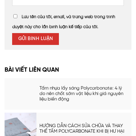
Lưu tên của tôi, email, và trang web trong trình
duyệt này cho lần bình luận kế tiếp của tôi.
BÀI VIẾT LIÊN QUAN
Tấm nhựa lấy sáng Polycarbonate: 4 lý
do nên chốt sớm vật liệu khi giá nguyên
liệu biến động
HƯỚNG DẪN CÁCH SỬA CHỮA VÀ THAY
THẾ TẤM POLYCARBONATE KHI BỊ HƯ HẠI