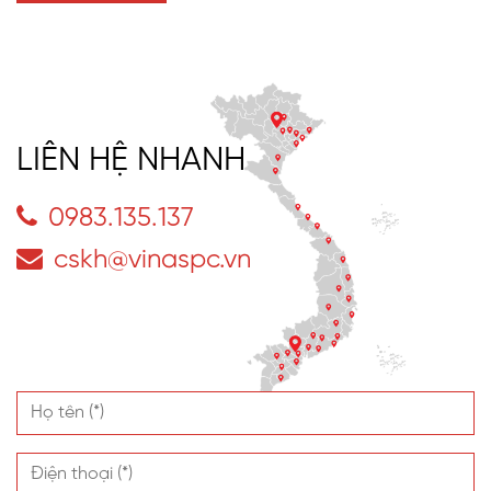
LIÊN HỆ NHANH
0983.135.137
cskh@vinaspc.vn