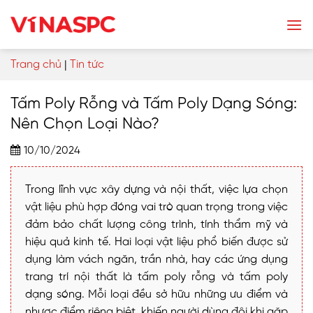
Skip
to
content
Trang chủ
|
Tin tức
Tấm Poly Rỗng và Tấm Poly Dạng Sóng:
Nên Chọn Loại Nào?
10/10/2024
Trong lĩnh vực xây dựng và nội thất, việc lựa chọn
vật liệu phù hợp đóng vai trò quan trọng trong việc
đảm bảo chất lượng công trình, tính thẩm mỹ và
hiệu quả kinh tế. Hai loại vật liệu phổ biến được sử
dụng làm vách ngăn, trần nhà, hay các ứng dụng
trang trí nội thất là tấm poly rỗng và tấm poly
dạng sóng. Mỗi loại đều sở hữu những ưu điểm và
nhược điểm riêng biệt, khiến người dùng đôi khi gặp