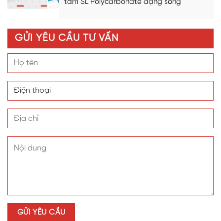
tấm SL Polycarbonate dạng sóng
GỬI YÊU CẦU TƯ VẤN