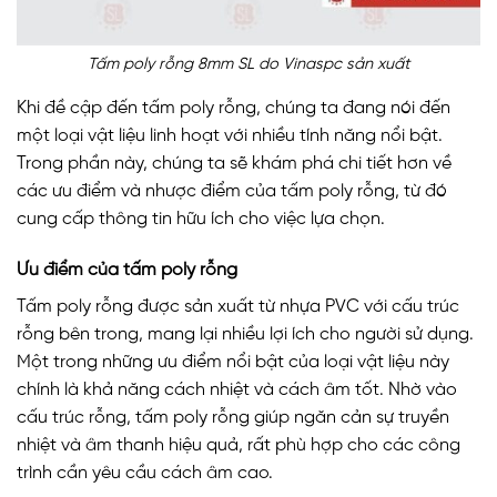
Tấm poly rỗng 8mm SL do Vinaspc sản xuất
Khi đề cập đến tấm poly rỗng, chúng ta đang nói đến
một loại vật liệu linh hoạt với nhiều tính năng nổi bật.
Trong phần này, chúng ta sẽ khám phá chi tiết hơn về
các ưu điểm và nhược điểm của tấm poly rỗng, từ đó
cung cấp thông tin hữu ích cho việc lựa chọn.
Ưu điểm của tấm poly rỗng
Tấm poly rỗng được sản xuất từ nhựa PVC với cấu trúc
rỗng bên trong, mang lại nhiều lợi ích cho người sử dụng.
Một trong những ưu điểm nổi bật của loại vật liệu này
chính là khả năng cách nhiệt và cách âm tốt. Nhờ vào
cấu trúc rỗng, tấm poly rỗng giúp ngăn cản sự truyền
nhiệt và âm thanh hiệu quả, rất phù hợp cho các công
trình cần yêu cầu cách âm cao.