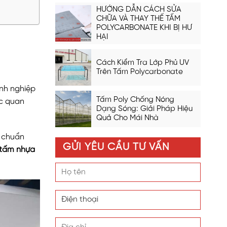
HƯỚNG DẪN CÁCH SỬA
CHỮA VÀ THAY THẾ TẤM
POLYCARBONATE KHI BỊ HƯ
HẠI
Cách Kiểm Tra Lớp Phủ UV
Trên Tấm Polycarbonate
nh nghiệp
Tấm Poly Chống Nóng
c quan
Dạng Sóng: Giải Pháp Hiệu
Quả Cho Mái Nhà
n chuẩn
GỬI YÊU CẦU TƯ VẤN
tấm nhựa