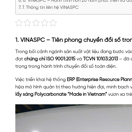
6. VINASPC – Hành trình hơn 20 năm phát triển và đổ
7. Thông tin liên hệ VINASPC
1. VINASPC – Tiên phong chuyển đổi số tro
Trong bối cảnh ngành sản xuất vật liệu đang bước và
đạt
chứng chỉ ISO 9001:2015
và
TCVN 10103:2013
– đã 
trọng trong hành trình chuyển đổi số toàn diện.
Việc triển khai hệ thống
ERP (Enterprise Resource Plann
hóa mô hình quản trị theo hướng hiện đại, minh bạch 
lấy sáng Polycarbonate “Made in Vietnam”
vươn xa trê