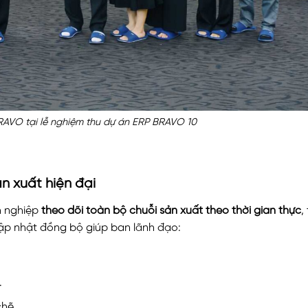
AVO tại lễ nghiệm thu dự án ERP BRAVO 10
n xuất hiện đại
h nghiệp
theo dõi toàn bộ chuỗi sản xuất theo thời gian thực
,
cập nhật đồng bộ giúp ban lãnh đạo:
.
chẽ.