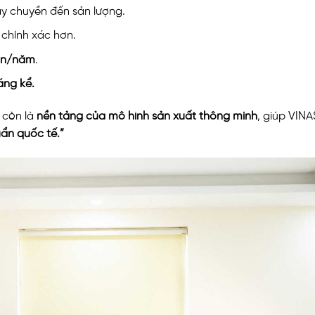
ây chuyền đến sản lượng.
 chính xác hơn.
tấn/năm
.
áng kể.
 còn là
nền tảng của mô hình sản xuất thông minh
, giúp VINA
uẩn quốc tế.”