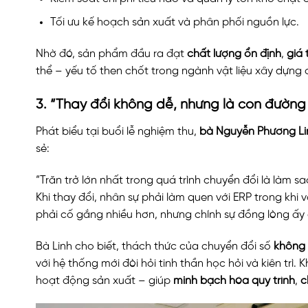
Tối ưu kế hoạch sản xuất và phân phối nguồn lực.
Nhờ đó, sản phẩm đầu ra đạt
chất lượng ổn định
,
giá 
thể – yếu tố then chốt trong ngành vật liệu xây dựng
3. “Thay đổi không dễ, nhưng là con đường
Phát biểu tại buổi lễ nghiệm thu,
bà Nguyễn Phương Li
sẻ:
“Trăn trở lớn nhất trong quá trình chuyển đổi là làm 
Khi thay đổi, nhân sự phải làm quen với ERP trong khi 
phải cố gắng nhiều hơn, nhưng chính sự đồng lòng ấy
Bà Linh cho biết, thách thức của chuyển đổi số
không 
với hệ thống mới đòi hỏi tinh thần học hỏi và kiên trì.
hoạt động sản xuất – giúp
minh bạch hóa quy trình
,
c