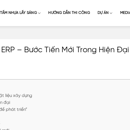
TẤM NHỰA LẤY SÁNG
HƯỚNG DẪN THI CÔNG
DỰ ÁN
MEDI
 ERP – Bước Tiến Mới Trong Hiện Đạ
ật liệu xây dựng
n đại
để phát triển”
ế