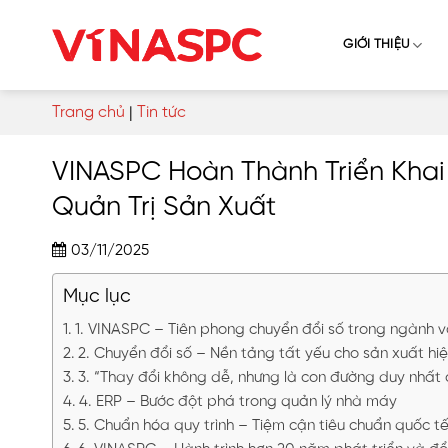
Skip
to
GIỚI THIỆU
content
Trang chủ
|
Tin tức
VINASPC Hoàn Thành Triển Khai
Quản Trị Sản Xuất
03/11/2025
Mục lục
1. VINASPC – Tiên phong chuyển đổi số trong ngành v
2. Chuyển đổi số – Nền tảng tất yếu cho sản xuất hiệ
3. “Thay đổi không dễ, nhưng là con đường duy nhất 
4. ERP – Bước đột phá trong quản lý nhà máy
5. Chuẩn hóa quy trình – Tiệm cận tiêu chuẩn quốc t