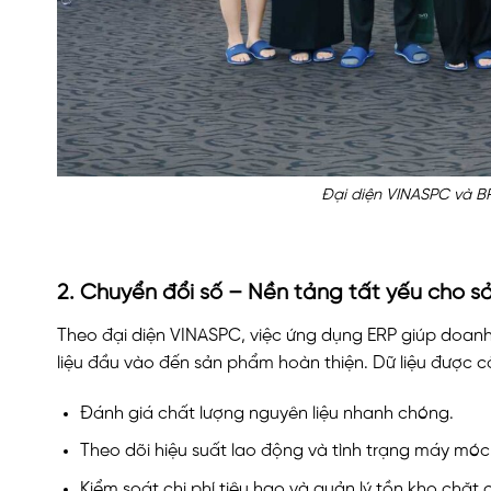
Đại diện VINASPC và BR
2. Chuyển đổi số – Nền tảng tất yếu cho sả
Theo đại diện VINASPC, việc ứng dụng ERP giúp doan
liệu đầu vào đến sản phẩm hoàn thiện. Dữ liệu được 
Đánh giá chất lượng nguyên liệu nhanh chóng.
Theo dõi hiệu suất lao động và tình trạng máy móc
Kiểm soát chi phí tiêu hao và quản lý tồn kho chặt 