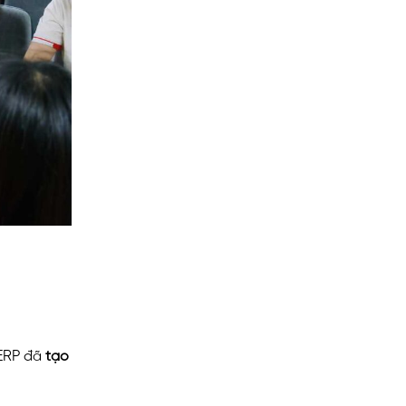
 ERP đã
tạo