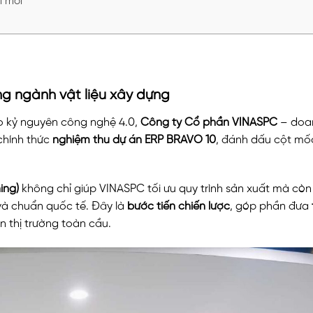
i mới
ng ngành vật liệu xây dựng
o kỷ nguyên công nghệ 4.0,
Công ty Cổ phần VINASPC
– doa
chính thức
nghiệm thu dự án ERP BRAVO 10
, đánh dấu cột mố
ing)
không chỉ giúp VINASPC tối ưu quy trình sản xuất mà cò
và chuẩn quốc tế. Đây là
bước tiến chiến lược
, góp phần đưa
n thị trường toàn cầu.