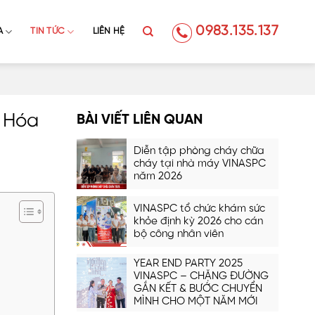
0983.135.137
A
TIN TỨC
LIÊN HỆ
i Hóa
BÀI VIẾT LIÊN QUAN
Diễn tập phòng cháy chữa
cháy tại nhà máy VINASPC
năm 2026
VINASPC tổ chức khám sức
khỏe định kỳ 2026 cho cán
bộ công nhân viên
YEAR END PARTY 2025
VINASPC – CHẶNG ĐƯỜNG
GẮN KẾT & BƯỚC CHUYỂN
MÌNH CHO MỘT NĂM MỚI