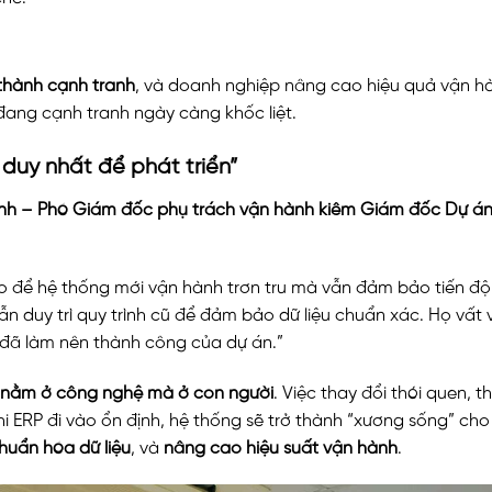
thành cạnh tranh
, và doanh nghiệp nâng cao hiệu quả vận h
 đang cạnh tranh ngày càng khốc liệt.
 duy nhất để phát triển”
nh – Phó Giám đốc phụ trách vận hành kiêm Giám đốc Dự án
sao để hệ thống mới vận hành trơn tru mà vẫn đảm bảo tiến độ
vẫn duy trì quy trình cũ để đảm bảo dữ liệu chuẩn xác. Họ vất 
 đã làm nên thành công của dự án.”
nằm ở công nghệ mà ở con người
. Việc thay đổi thói quen, t
 Khi ERP đi vào ổn định, hệ thống sẽ trở thành “xương sống” ch
huẩn hóa dữ liệu
, và
nâng cao hiệu suất vận hành
.