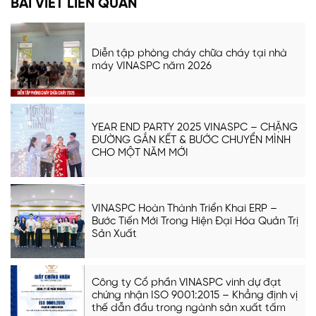
BÀI VIẾT LIÊN QUAN
Diễn tập phòng cháy chữa cháy tại nhà
máy VINASPC năm 2026
YEAR END PARTY 2025 VINASPC – CHẶNG
ĐƯỜNG GẮN KẾT & BƯỚC CHUYỂN MÌNH
CHO MỘT NĂM MỚI
VINASPC Hoàn Thành Triển Khai ERP –
Bước Tiến Mới Trong Hiện Đại Hóa Quản Trị
Sản Xuất
Công ty Cổ phần VINASPC vinh dự đạt
chứng nhận ISO 9001:2015 – Khẳng định vị
thế dẫn đầu trong ngành sản xuất tấm