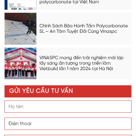
polycarbonate tại Việt Nam
Chính Sách Bảo Hành Tấm Polycarbonate
SL – An Tâm Tuyệt Đối Cùng Vinaspc
VINASPC mang đến trải nghiệm mái lợp
lấy sáng ấn tượng trong triển lãm
Vietbuild lần 1 năm 2024 tại Hà Nội
GỬI YÊU CẦU TƯ VẤN