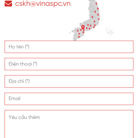
cskh@vinaspc.vn