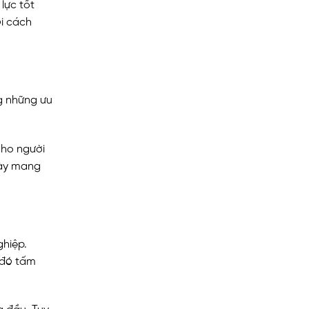
lực tốt
ói cách
ng những ưu
cho người
này mang
ghiệp.
 đó tấm