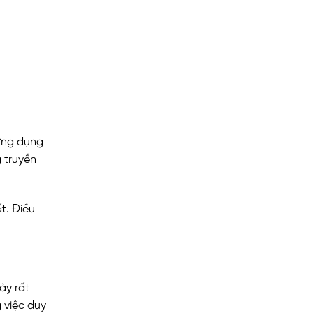
 ứng dụng
 truyền
t. Điều
ày rất
 việc duy