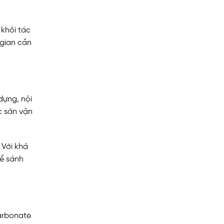
khỏi tác
 gian cần
dựng, nội
c sân vận
 Với khả
hể sánh
carbonate