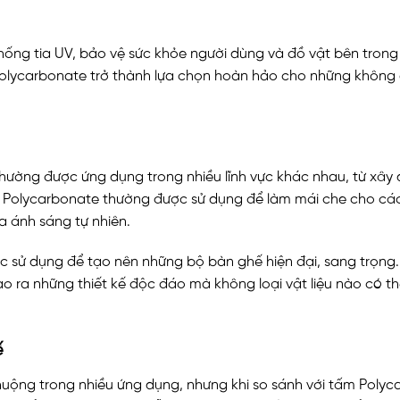
ng tia UV, bảo vệ sức khỏe người dùng và đồ vật bên trong 
Polycarbonate trở thành lựa chọn hoàn hảo cho những không
hường được ứng dụng trong nhiều lĩnh vực khác nhau, từ xây 
 Polycarbonate thường được sử dụng để làm mái che cho cá
a ánh sáng tự nhiên.
c sử dụng để tạo nên những bộ bàn ghế hiện đại, sang trọng.
o ra những thiết kế độc đáo mà không loại vật liệu nào có t
ế
uộng trong nhiều ứng dụng, nhưng khi so sánh với tấm Poly