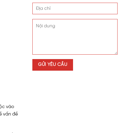
uộc vào
về vấn đề