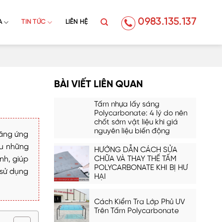
0983.135.137
A
TIN TỨC
LIÊN HỆ
BÀI VIẾT LIÊN QUAN
Tấm nhựa lấy sáng
Polycarbonate: 4 lý do nên
chốt sớm vật liệu khi giá
nguyên liệu biến động
năng ứng
ữu những
HƯỚNG DẪN CÁCH SỬA
nh, giúp
CHỮA VÀ THAY THẾ TẤM
POLYCARBONATE KHI BỊ HƯ
 sử dụng
HẠI
Cách Kiểm Tra Lớp Phủ UV
Trên Tấm Polycarbonate