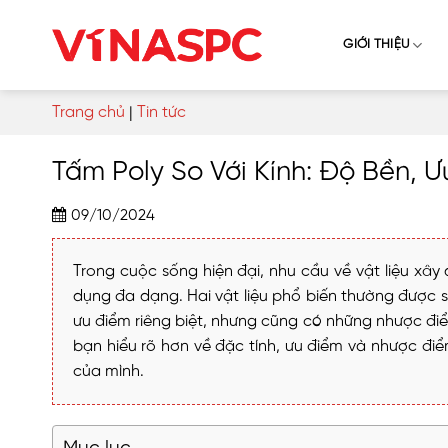
Skip
to
GIỚI THIỆU
content
Trang chủ
|
Tin tức
Tấm Poly So Với Kính: Độ Bền, 
09/10/2024
Trong cuộc sống hiện đại, nhu cầu về vật liệu xâ
dụng đa dạng. Hai vật liệu phổ biến thường được s
ưu điểm riêng biệt, nhưng cũng có những nhược điểm 
bạn hiểu rõ hơn về đặc tính, ưu điểm và nhược điể
của mình.