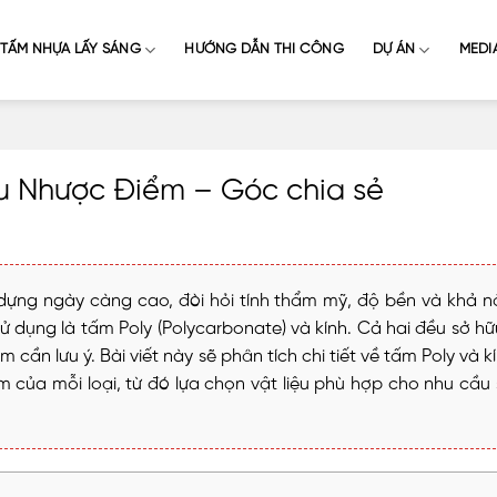
TẤM NHỰA LẤY SÁNG
HƯỚNG DẪN THI CÔNG
DỰ ÁN
MEDI
Ưu Nhược Điểm – Góc chia sẻ
y dựng ngày càng cao, đòi hỏi tính thẩm mỹ, độ bền và khả 
ử dụng là tấm Poly (Polycarbonate) và kính. Cả hai đều sở h
cần lưu ý. Bài viết này sẽ phân tích chi tiết về tấm Poly và kí
m của mỗi loại, từ đó lựa chọn vật liệu phù hợp cho nhu cầu