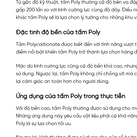
Từ góc độ kỹ thuật, tấm Poly thường có độ bền va đập
gấp 200 lần so với kính cường lực cùng độ dày. Điều n
khác tấm Poly sẽ là lựa chọn lý tưởng cho những khu 
Đặc tính độ bền của tấm Poly
Tấm Polycarbonate được biết đến với tính năng vượt t
điểm nổi bật khiến tấm Poly trở thành lựa chọn hàng 
Mặc dù kính cường lực cũng có độ bền khá cao, nhưng
sử dụng. Ngược lại, tấm Poly không chỉ chống vỡ mà 
lại cảm giác an toàn hơn cho người dùng.
Ứng dụng của tấm Poly trong thực tiễn
Với độ bền cao, tấm Poly thường được sử dụng cho má
Những ứng dụng này yêu cầu vật liệu phải có khả năn
Poly là sự lựa chọn tối ưu.