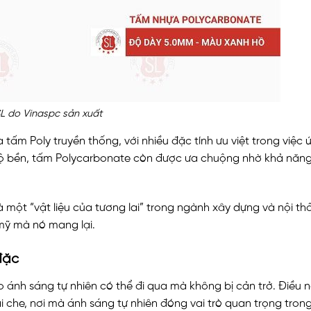
L do Vinaspc sản xuất
ấm Poly truyền thống, với nhiều đặc tính ưu việt trong việc
 độ bền, tấm Polycarbonate còn được ưa chuộng nhờ khả năng
một “vật liệu của tương lai” trong ngành xây dựng và nội thấ
mỹ mà nó mang lại.
đặc
 ánh sáng tự nhiên có thể đi qua mà không bị cản trở. Điều n
che, nơi mà ánh sáng tự nhiên đóng vai trò quan trọng trong