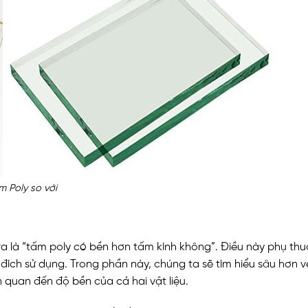
m Poly so với
 ra là “tấm poly có bền hơn tấm kính không”. Điều này phụ th
c đích sử dụng. Trong phần này, chúng ta sẽ tìm hiểu sâu hơn 
 quan đến độ bền của cả hai vật liệu.