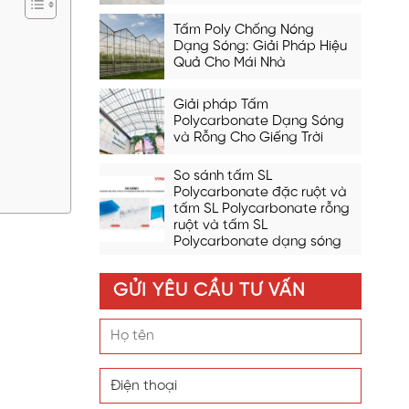
Tấm Poly Chống Nóng
Dạng Sóng: Giải Pháp Hiệu
Quả Cho Mái Nhà
Giải pháp Tấm
Polycarbonate Dạng Sóng
và Rỗng Cho Giếng Trời
So sánh tấm SL
Polycarbonate đặc ruột và
tấm SL Polycarbonate rỗng
ruột và tấm SL
Polycarbonate dạng sóng
GỬI YÊU CẦU TƯ VẤN