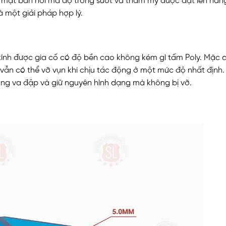
 mặt bàn nơi mà độ trong suốt và thẩm mỹ được đặt lên hàn
là một giải pháp hợp lý.
kính được gia cố có độ bền cao không kém gì tấm Poly. Mặc d
vẫn có thể vỡ vụn khi chịu tác động ở một mức độ nhất định.
hống va đập và giữ nguyên hình dạng mà không bị vỡ.