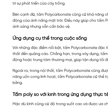
trì sự phát triển của cây trồng.
Bên cạnh đó, tấm Polycarbonate cũng có khả năng chố
động của ánh nắng mặt trời. Điều này giúp cho tấm 
ánh sáng nhưng vẫn cần bảo vệ.
Ứng dụng cụ thể trong cuộc sống
Với những đặc điểm nổi bật, tấm Polycarbonate đặc t
thất đến quảng cáo. Chẳng hạn, trong xây dựng, tấm
động hoặc trung tâm thương mại, giúp tận dụng tối đ
Ngoài ra, trong nội thất, tấm Polycarbonate cũng đượ
năng uốn cong linh hoạt, tấm Polycarbonate có thể tạ
bằng.
Tấm poly so với kính trong ứng dụng thực t
Mặc dù kính cũng có độ trong suốt cao và được ưa ch