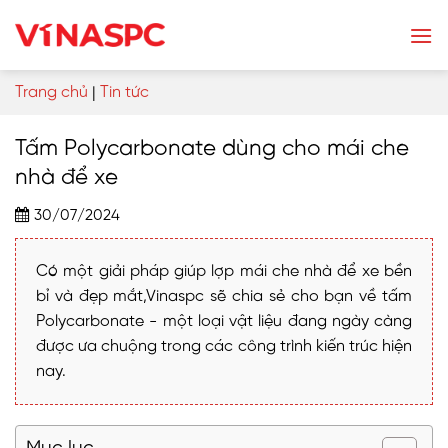
Skip
to
content
Trang chủ
|
Tin tức
Tấm Polycarbonate dùng cho mái che
nhà để xe
30/07/2024
Có một giải pháp giúp lợp mái che nhà để xe bền
bỉ và đẹp mắt,Vinaspc sẽ chia sẻ cho bạn về tấm
Polycarbonate - một loại vật liệu đang ngày càng
được ưa chuộng trong các công trình kiến trúc hiện
nay.