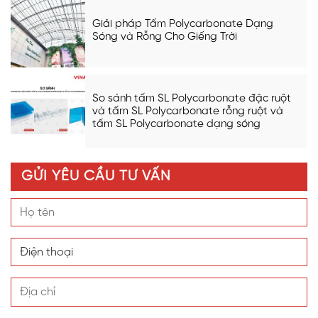
Giải pháp Tấm Polycarbonate Dạng
Sóng và Rỗng Cho Giếng Trời
So sánh tấm SL Polycarbonate đặc ruột
và tấm SL Polycarbonate rỗng ruột và
tấm SL Polycarbonate dạng sóng
GỬI YÊU CẦU TƯ VẤN