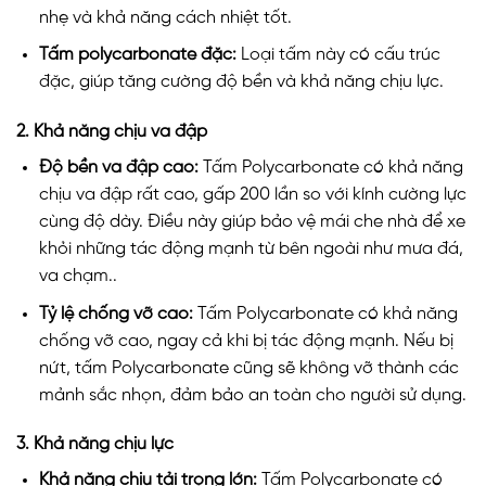
nhẹ và khả năng cách nhiệt tốt.
Tấm polycarbonate đặc:
Loại tấm này có cấu trúc
đặc, giúp tăng cường độ bền và khả năng chịu lực.
2. Khả năng chịu va đập
Độ bền va đập cao:
Tấm Polycarbonate có khả năng
chịu va đập rất cao, gấp 200 lần so với kính cường lực
cùng độ dày. Điều này giúp bảo vệ mái che nhà để xe
khỏi những tác động mạnh từ bên ngoài như mưa đá,
va chạm..
Tỷ lệ chống vỡ cao:
Tấm Polycarbonate có khả năng
chống vỡ cao, ngay cả khi bị tác động mạnh. Nếu bị
nứt, tấm Polycarbonate cũng sẽ không vỡ thành các
mảnh sắc nhọn, đảm bảo an toàn cho người sử dụng.
3. Khả năng chịu lực
Khả năng chịu tải trọng lớn:
Tấm Polycarbonate có