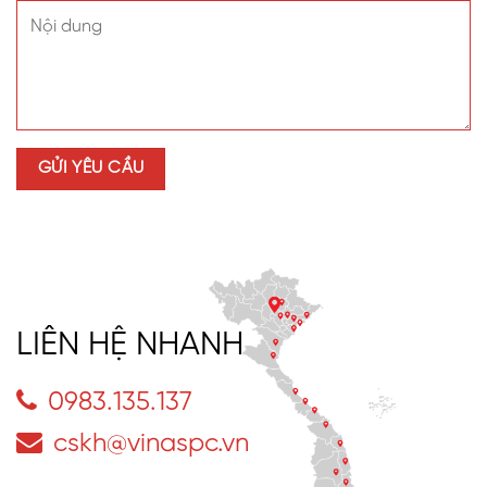
LIÊN HỆ NHANH
0983.135.137
cskh@vinaspc.vn