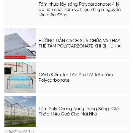
Tấm nhựa lấy sáng Polycarbonate: 4 lý
do nên chốt sớm vật liệu khi giá nguyên
liệu biến động
HƯỚNG DẪN CÁCH SỬA CHỮA VÀ THAY
THẾ TẤM POLYCARBONATE KHI BỊ HƯ HẠI
Cách Kiểm Tra Lớp Phủ UV Trên Tấm
Polycarbonate
Tấm Poly Chống Nóng Dạng Sóng: Giải
Pháp Hiệu Quả Cho Mái Nhà