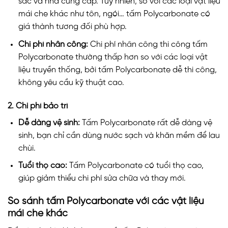
sắc và nhà cung cấp. Tuy nhiên, so với các loại vật liệu
mái che khác như tôn, ngói… tấm Polycarbonate có
giá thành tương đối phù hợp.
Chi phí nhân công:
Chi phí nhân công thi công tấm
Polycarbonate thường thấp hơn so với các loại vật
liệu truyền thống, bởi tấm Polycarbonate dễ thi công,
không yêu cầu kỹ thuật cao.
2. Chi phí bảo trì
Dễ dàng vệ sinh:
Tấm Polycarbonate rất dễ dàng vệ
sinh, bạn chỉ cần dùng nước sạch và khăn mềm để lau
chùi.
Tuổi thọ cao:
Tấm Polycarbonate có tuổi thọ cao,
giúp giảm thiểu chi phí sửa chữa và thay mới.
So sánh tấm Polycarbonate với các vật liệu
mái che khác