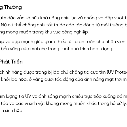
ng Thường
e đặc vẫn sở hữu khả năng chịu lực và chống va đập vượt tr
 Nó có thể chống chịu tốt trước các tác động từ môi trường 
ng mong muốn trong khu vực công nghiệp.
ịu va đập mạnh giúp giảm thiểu rủi ro an toàn cho nhân viên
ộ bền vững của mái che trong suốt quá trình hoạt động.
hát Triển
ính hãng được trang bị lớp phủ chống tia cực tím (UV Protec
 khỏi lão hóa, ố vàng dưới tác động của ánh nắng mặt trời 
m lượng tia UV và ánh sáng mạnh chiếu trực tiếp xuống bề m
, tảo và các vi sinh vật không mong muốn khác trong hồ xử lý
nh sinh hóa.