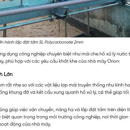
iến hành lắp đặt tấm SL Polycarbonate 2mm
g dụng công nghiệp chuyên biệt như mái che hồ xử lý nước 
này, phù hợp với các yêu cầu khắt khe của nhà máy Orion:
ch Lớn
ất nhẹ so với các vật liệu lợp mái truyền thống như kính ha
ống khung đỡ và kết cấu xung quanh hồ xử lý, có thể giúp tối 
ng giúp việc vận chuyển, nâng hạ và lắp đặt tấm trên diện t
biệt quan trọng trong môi trường công nghiệp, nơi thời gian 
 hoạt động của nhà máy.