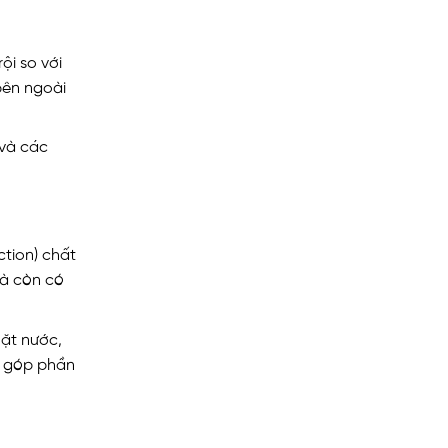
ội so với
bên ngoài
 và các
tion) chất
mà còn có
ặt nước,
, góp phần