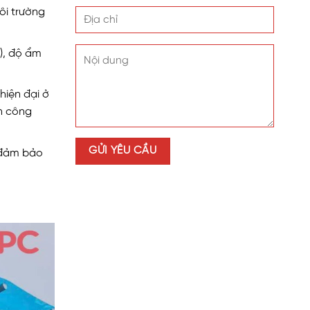
ôi trường
i), độ ẩm
hiện đại ở
ẩn công
ó đảm bảo