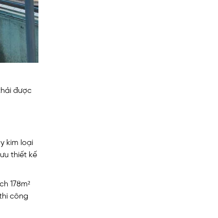
thải được
y kim loại
ưu thiết kế
ích 178m²
thi công