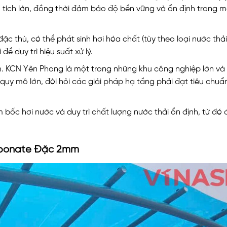
ện tích lớn, đồng thời đảm bảo độ bền vững và ổn định trong m
đặc thù, có thể phát sinh hơi hóa chất (tùy theo loại nước thả
ể duy trì hiệu suất xử lý.
 KCN Yên Phong là một trong những khu công nghiệp lớn và 
quy mô lớn, đòi hỏi các giải pháp hạ tầng phải đạt tiêu chu
 bốc hơi nước và duy trì chất lượng nước thải ổn định, từ đ
arbonate Đặc 2mm