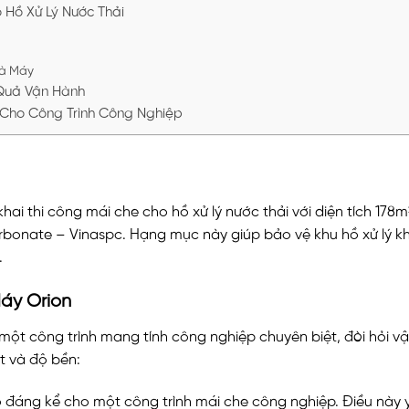
 Hồ Xử Lý Nước Thải
hà Máy
u Quả Vận Hành
g Cho Công Trình Công Nghiệp
ai thi công mái che cho hồ xử lý nước thải với diện tích 178m
rbonate – Vinaspc. Hạng mục này giúp bảo vệ khu hồ xử lý k
.
áy Orion
một công trình mang tính công nghiệp chuyên biệt, đòi hỏi vật
t và độ bền:
ô đáng kể cho một công trình mái che công nghiệp. Điều này 