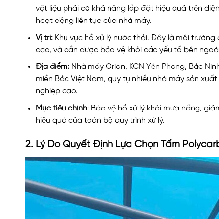
vật liệu phải có khả năng lắp đặt hiệu quả trên di
hoạt động liên tục của nhà máy.
Vị trí:
Khu vực hồ xử lý nước thải. Đây là môi trường 
cao, và cần được bảo vệ khỏi các yếu tố bên ngoài đ
Địa điểm:
Nhà máy Orion, KCN Yên Phong, Bắc Ninh.
miền Bắc Việt Nam, quy tụ nhiều nhà máy sản xuất 
nghiệp cao.
Mục tiêu chính:
Bảo vệ hồ xử lý khỏi mưa nắng, giảm
hiệu quả của toàn bộ quy trình xử lý.
2. Lý Do Quyết Định Lựa Chọn Tấm Polyc