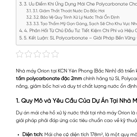
3. Ưu Điểm Khi Ứng Dụng Mái Che Polycarbonate Cho
3.1. Giảm Thất Thoát Nước Do Bốc Hơi
3.2. Bảo Vệ Quy Trình Xử Lý Nước Thải Ổn Định
3.3. Tạo Thẩm Mỹ Gọn Gàng, Sạch Sẽ Cho Khu Vực N
4. Phản Hồi Từ Chủ Đầu Tư: Tiết Kiệm Chi Phí và Hiệ
5. Kết Luận: SL Polycarbonate – Giải Pháp Bền Vữn
Nhà máy Orion tại KCN Yên Phong (Bắc Ninh) đã triển kh
tấm polycarbonate đặc 2mm
chính hãng từ SL Polyca
nắng, giảm bốc hơi và duy trì chất lượng nước ổn định
1. Quy Mô và Yêu Cầu Của Dự Án Tại Nhà M
Dự án mái che hồ xử lý nước thải tại nhà máy Orion là 
giải pháp phải đáp ứng các tiêu chuẩn cao về kỹ thuậ
Diện tích:
Mái che có diện tích 178m², là một quy m