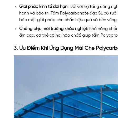
Giải pháp kinh tế dài hạn:
Đối với hạ tầng công nghi
hành và bảo trì. Tấm Polycarbonate đặc SL có tuổi 
bảo một giải pháp che chắn hiệu quả và bền vững t
Chống chịu môi trường khắc nghiệt:
Khả năng chống 
ẩm cao, có thể có hơi hóa chất) giúp tấm Polycarbo
3. Ưu Điểm Khi Ứng Dụng Mái Che Polycarb