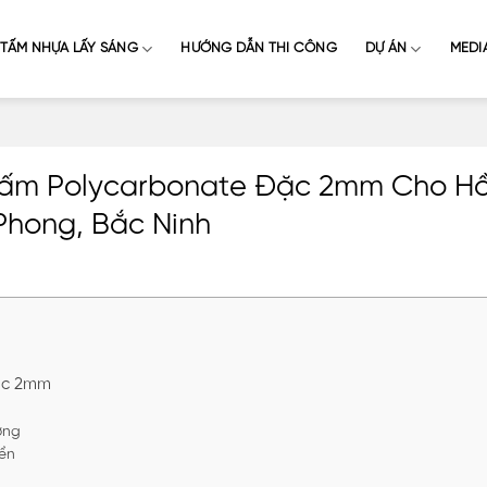
TẤM NHỰA LẤY SÁNG
HƯỚNG DẪN THI CÔNG
DỰ ÁN
MEDI
 Tấm Polycarbonate Đặc 2mm Cho Hồ
Phong, Bắc Ninh
Đặc 2mm
ờng
iển