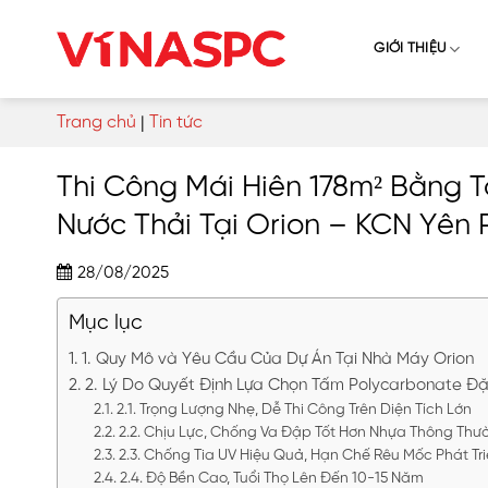
Skip
to
GIỚI THIỆU
content
Trang chủ
|
Tin tức
Thi Công Mái Hiên 178m² Bằng
Nước Thải Tại Orion – KCN Yên 
28/08/2025
Mục lục
1. Quy Mô và Yêu Cầu Của Dự Án Tại Nhà Máy Orion
2. Lý Do Quyết Định Lựa Chọn Tấm Polycarbonate 
2.1. Trọng Lượng Nhẹ, Dễ Thi Công Trên Diện Tích Lớn
2.2. Chịu Lực, Chống Va Đập Tốt Hơn Nhựa Thông Thư
2.3. Chống Tia UV Hiệu Quả, Hạn Chế Rêu Mốc Phát Tr
2.4. Độ Bền Cao, Tuổi Thọ Lên Đến 10-15 Năm