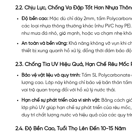
2.2. Chịu Lực, Chống Va Đập Tốt Hơn Nhựa Thô
Độ bền cao:
Mặc dù chỉ dày 2mm, tấm Polycarbonat
các loại nhựa thông thường khác (như PVC hay PE).
như mưa đá nhỏ, gió mạnh, hoặc va chạm nhẹ khô
An toàn và bền vững:
Khả năng không vỡ vụn khi ch
thiết bị xung quanh hồ xử lý, đồng thời đảm bảo đ
2.3. Chống Tia UV Hiệu Quả, Hạn Chế Rêu Mốc P
Bảo vệ vật liệu và quy trình:
Tấm SL Polycarbonate ch
lượng cao. Lớp này không chỉ bảo vệ bản thân tấm
vai trò quan trọng đối với hồ xử lý nước thải.
Hạn chế sự phát triển của vi sinh vật:
Bằng cách giả
lớp phủ UV giúp hạn chế sự phát triển của rêu mốc
duy trì chất lượng nước và hiệu quả của các quy trì
2.4. Độ Bền Cao, Tuổi Thọ Lên Đến 10-15 Năm