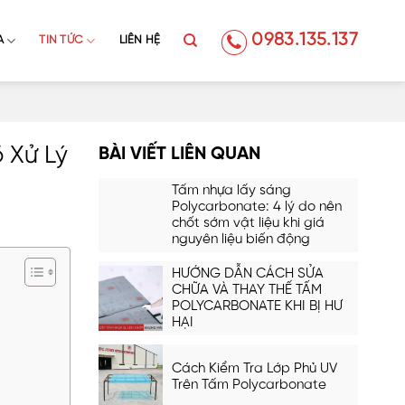
0983.135.137
A
TIN TỨC
LIÊN HỆ
 Xử Lý
BÀI VIẾT LIÊN QUAN
Tấm nhựa lấy sáng
Polycarbonate: 4 lý do nên
chốt sớm vật liệu khi giá
nguyên liệu biến động
HƯỚNG DẪN CÁCH SỬA
CHỮA VÀ THAY THẾ TẤM
POLYCARBONATE KHI BỊ HƯ
HẠI
Cách Kiểm Tra Lớp Phủ UV
Trên Tấm Polycarbonate