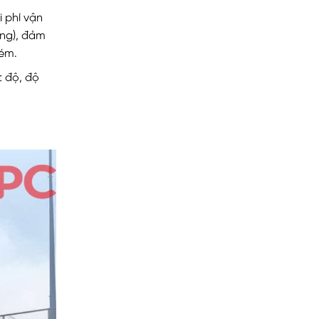
i phí vận
ởng), đảm
kém.
t độ, độ