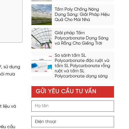
Tấm Poly Chống Nóng
Dạng Sóng: Giải Pháp Hiệu
Quả Cho Mái Nhà
Giải pháp Tấm
Polycarbonate Dạng Sóng
và Rỗng Cho Giếng Trời
So sánh tấm SL
Polycarbonate đặc ruột và
tấm SL Polycarbonate rỗng
², sử dụng
ruột và tấm SL
hỏi mưa
Polycarbonate dạng sóng
GỬI YÊU CẦU TƯ VẤN
 liệu và
yêu cầu